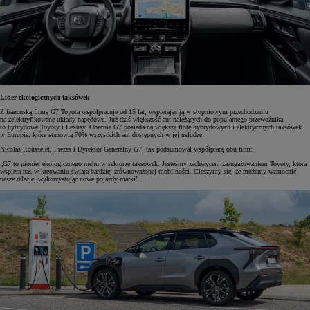
Lider ekologicznych taksówek
Z francuską firmą G7 Toyota współpracuje od 15 lat, wspierając ją w stopniowym przechodzeniu
na zelektryfikowane układy napędowe. Już dziś większość aut należących do popularnego przewoźnika
to hybrydowe Toyoty i Lexusy. Obecnie G7 posiada największą flotę hybrydowych i elektrycznych taksówek
w Europie, które stanowią 70% wszystkich aut dostępnych w jej usłudze.
Nicolas Rousselet, Prezes i Dyrektor Generalny G7, tak podsumował współpracę obu firm:
„G7 to pionier ekologicznego ruchu w sektorze taksówek. Jesteśmy zachwyceni zaangażowaniem Toyoty, która
wspiera nas w kreowaniu świata bardziej zrównoważonej mobilności. Cieszymy się, że możemy wzmocnić
nasze relacje, wykorzystując nowe pojazdy marki” .