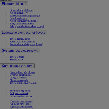
Elektromobilność
Lider elektromobilności
Napęd hybrydowy
Napęd hybrydowy typu plug-in
Napęd wodorowy
Napęd elektryczny na baterię
Zasięg aut elektrycznych
Zalety posiadania aut elektrycznych
Ładowanie elektrycznej Toyoty
Toyota HomeCharge
Toyota Charging Network
Jak naładować elektryczną Toyotę?
Systemy bezpieczeństwa
Toyota T-Mate
System eCall
Komunikacja z autem
Nowa aplikacja MyToyota
Cyfrowy opiekun auta
Usługi Connected
Płatne subskrypcje
Toyota Connectivity Match
Skontaktuj się z nami
Polityka ciasteczek
Deklaracja dostępności
(Opens in new window)
(Opens in new window)
(Opens in new window)