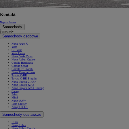
Kontakt
Napisz do nas
Samochody
Samochody
Samochody osobowe
Nowe Aygo X
Yaris
GR Yaris
Yaris Cross
Nowy Yaris Cross
Nowy Urban Cruiser
Corolla Hatchback
Corolla Sedan
Corolla TS Kombi
Nowa Corolla Cross
Toyota C-HR
Toyota C-HR Plug-in
Nowa Toyota C-HR+
Nowa Toyota bZ4X
Nowa Toyota bZ4X Touring
Camry
Prius
Mirai
Nowy RAV4
Land Cruiser
Nowy GR GT
Samochody dostawcze
Hilux
Nowy Hilux
Nowy Hilux Electric