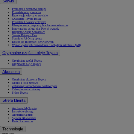
Serwis
Promocje i sezonowe usługi
Pozostałe oferty serwisu
Rezerwacja wizyty w serwisie
Gwarancja Toyota Relax
Pozostałe Gwarancje Toyoty
Ubezpieczenia i naprawy blacharsko-lakiernicze
Innowacyjne usługi dla Twojej wygody
Bezpłatne Akcje Serwisowe
Serwis Dobrych Cen
Serwis w ASO się opłaca
Dostęp do informacji serwisowych
Wykaz wydanych zaświadczeń o odbytym szkoleniu (pdf)
Oryginalne części i oleje Toyota
Oryginalne części Toyoty
Oryginalne oleje Toyoty
Akcesoria
Oryginalne akcesoria Toyoty
Opony i koła zimowe
Zabudowy samochodów dostawczych
Zabezpieczenia i alarmy
Sklep Toyoty
Strefa klienta
Aplikacja MyToyota
Instrukcje obsługi
Aktualizacja map
System Bluetooth®
Karty Ratownicze
Technologie
Technologie