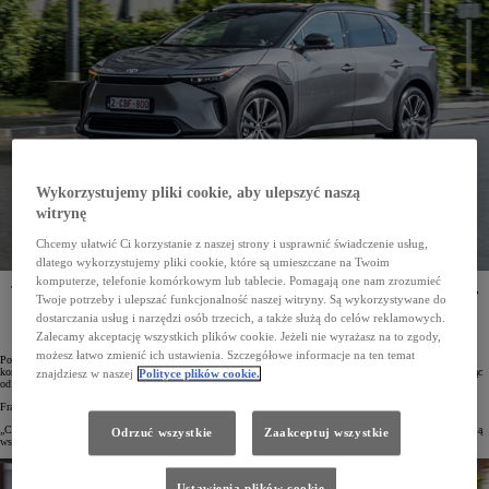
Wykorzystujemy pliki cookie, aby ulepszyć naszą
witrynę
Chcemy ułatwić Ci korzystanie z naszej strony i usprawnić świadczenie usług,
dlatego wykorzystujemy pliki cookie, które są umieszczane na Twoim
komputerze, telefonie komórkowym lub tablecie. Pomagają one nam zrozumieć
Toyota i francuska firma G7, będąca jednym z największych operatorów taksówkowych w Europie,
Twoje potrzeby i ulepszać funkcjonalność naszej witryny. Są wykorzystywane do
podpisały umowę o strategicznym partnerstwie. Do 2025 roku japoński koncern dostarczy
G7 500 egzemplarzy elektrycznego SUV-a Toyota bZ4X, a do 2030 roku – 2500 aut elektrycznych.
dostarczania usług i narzędzi osób trzecich, a także służą do celów reklamowych.
Zalecamy akceptację wszystkich plików cookie. Jeżeli nie wyrażasz na to zgody,
możesz łatwo zmienić ich ustawienia. Szczegółowe informacje na ten temat
Po podpisaniu umowy o współpracy Toyota została strategicznym partnerem G7. Do 2030 roku japoński
koncern dostarczy wiodącemu europejskiemu operatorowi taksówek łącznie 2500 aut elektrycznych, zaczynając
znajdziesz w naszej
Polityce plików cookie.
od 500 egzemplarzy modelu bZ4X do 2025 roku.
Frank Marotte, Prezes i Dyrektor Generalny Toyota France, po podpisaniu umowy mówił:
„Chcemy być kluczowym graczem w niskoemisyjnej mobilności miejskiej, dlatego cieszymy się możliwością
Odrzuć wszystkie
Zaakceptuj wszystkie
współpracy z G7”.
Ustawienia plików cookie