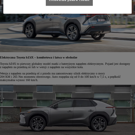
Elektryczna Toyota bZ4X – komfortowa i łatwa w obsłudze
Toyota bZ4X to pierwszy globalny model marki z bateryjnym napędem elektrycznym. Pojazd jest dostępny
z napędem na przednią oś lub w wersji z napędem na wszystkie koła.
Wersja z napędem na przednią oś z przodu ma zamontowany silnik elektryczny o mocy
204 KM i 265 Nm momentu obrotowego. Auto rozpędza się od 0 do 100 km/h w 7,5 s, a prędkość
maksymalna wynosi 160 km/h.