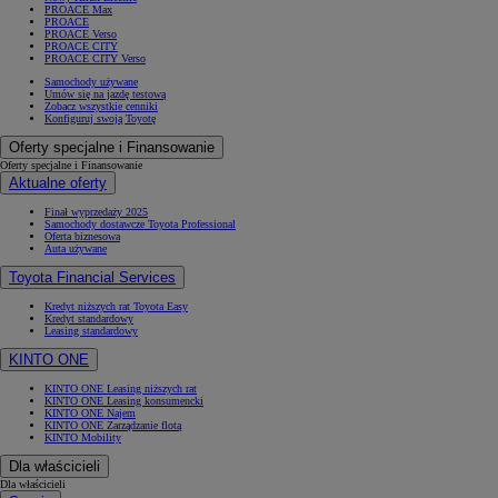
PROACE Max
PROACE
PROACE Verso
PROACE CITY
PROACE CITY Verso
Samochody używane
Umów się na jazdę testową
Zobacz wszystkie cenniki
Konfiguruj swoją Toyotę
Oferty specjalne i Finansowanie
Oferty specjalne i Finansowanie
Aktualne oferty
Finał wyprzedaży 2025
Samochody dostawcze Toyota Professional
Oferta biznesowa
Auta używane
Toyota Financial Services
Kredyt niższych rat Toyota Easy
Kredyt standardowy
Leasing standardowy
KINTO ONE
KINTO ONE Leasing niższych rat
KINTO ONE Leasing konsumencki
KINTO ONE Najem
KINTO ONE Zarządzanie flotą
KINTO Mobility
Dla właścicieli
Dla właścicieli