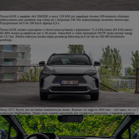
Toyota bZ4X z napędem 4x4 XMODE o mocy 218 KM jest napędzany dwoma 109-konnymi silnikami
elektrycznymi przy przedniej oraz tylnej osi i dysponuje 336 Nm maksymalnego momentu obrotowego.
Przyspieszenie od 0 do 100 km/h zajmuje 6,9 s.
Toyota bZ4X została wyposażona w litowo-jonową baterię o pojemności 71,4 kWh brutto (64 kWh netto).
Do 80% można ją naładować już w 30 minut. Samochód w cyklu mieszanym WLTP może uzyskać zasięg
do 512 km. Bateria trakcyjna została objęta gwarancją fabryczną na 8 lat lub na 160 000 kilometrów
przebiegu.
Nowy SUV Toyoty jest też bardzo komfortowym autem. Rozstaw osi sięga tu 2850 mm – tyle samo, co i w 7-
osobowym Highlanderze. Dzięki temu wnętrze samochodu jest wyjątkowo przestronne, a bagażnik pojemny.