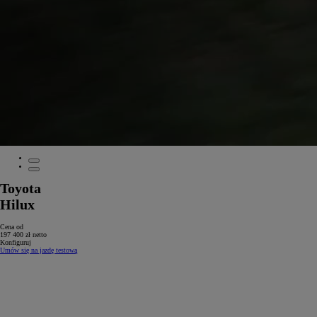
Toyota
Hilux
Cena od
197 400 zł netto
Konfiguruj
Umów się na jazdę testową