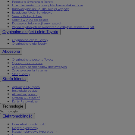
Pozostałe Gwarancje Toyoty
Ubezpieczenia i naprawy blacharsko-lakiernicze
Innowacyjne usługi dla Twojej wygody
Bezpłatne Akcje Serwisowe
Serwis Dobrych Cen
Serwis w ASO się opłaca
Dostęp do informacji serwisowych
Wykaz wydanych zaświadczeń o odbytym szkoleniu (pdf)
Oryginalne części i oleje Toyota
Oryginalne części Toyoty
Oryginalne oleje Toyoty
Akcesoria
Oryginalne akcesoria Toyoty
Opony i koła zimowe
Zabudowy samochodów dostawczych
Zabezpieczenia i alarmy
Sklep Toyoty
Strefa klienta
Aplikacja MyToyota
Instrukcje obsługi
Aktualizacja map
System Bluetooth®
Karty Ratownicze
Technologie
Technologie
Elektromobilność
Lider elektromobilności
Napęd hybrydowy
Napęd hybrydowy typu plug-in
Napęd wodorowy