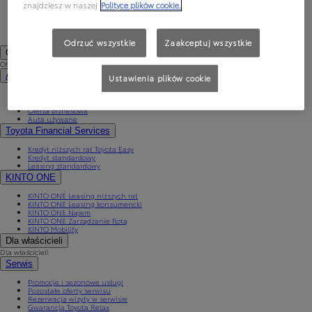
PROACE CITY Verso
znajdziesz w naszej
Polityce plików cookie.
Samochody używane
Umów się na jazdę testową
Zobacz wszystkie cenniki
Konfiguruj swoją Toyotę
Odrzuć wszystkie
Zaakceptuj wszystkie
Oferty specjalne i Finansowanie
Oferty specjalne i Finansowanie
Aktualne oferty
Ustawienia plików cookie
Finał wyprzedaży 2025
Samochody dostawcze Toyota Professional
Oferta biznesowa
Auta używane
Toyota Financial Services
Kredyt niższych rat Toyota Easy
Kredyt standardowy
Leasing standardowy
KINTO ONE
KINTO ONE Leasing niższych rat
KINTO ONE Leasing konsumencki
KINTO ONE Najem
KINTO ONE Zarządzanie flotą
KINTO Mobility
Dla właścicieli
Dla właścicieli
Serwis
Promocje i sezonowe usługi
Pozostałe oferty serwisu
Rezerwacja wizyty w serwisie
Gwarancja Toyota Relax