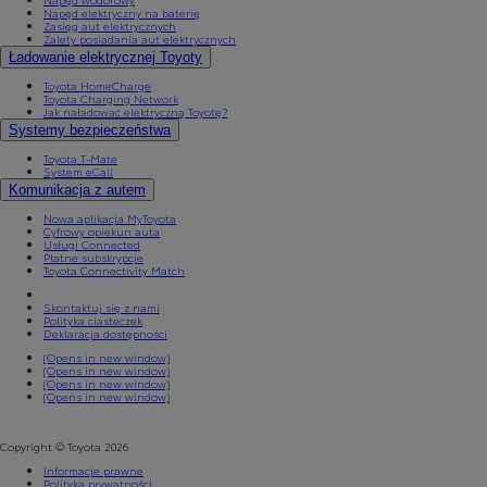
Napęd elektryczny na baterię
Zasięg aut elektrycznych
Zalety posiadania aut elektrycznych
Ładowanie elektrycznej Toyoty
Toyota HomeCharge
Toyota Charging Network
Jak naładować elektryczną Toyotę?
Systemy bezpieczeństwa
Toyota T-Mate
System eCall
Komunikacja z autem
Nowa aplikacja MyToyota
Cyfrowy opiekun auta
Usługi Connected
Płatne subskrypcje
Toyota Connectivity Match
Skontaktuj się z nami
Polityka ciasteczek
Deklaracja dostępności
(Opens in new window)
(Opens in new window)
(Opens in new window)
(Opens in new window)
Copyright © Toyota 2026
Informacje prawne
Polityka prywatności