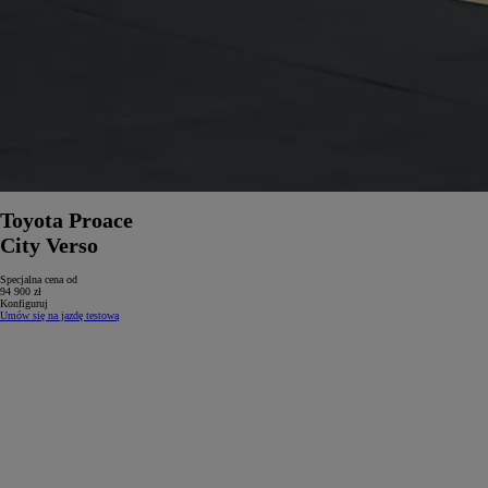
Toyota Proace
City Verso
Specjalna cena od
94 900 zł
Konfiguruj
Umów się na jazdę testową