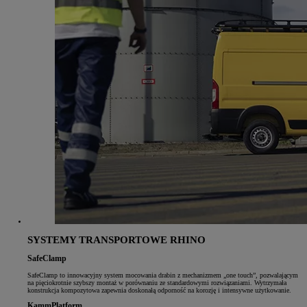
SYSTEMY TRANSPORTOWE RHINO
SafeClamp
SafeClamp to innowacyjny system mocowania drabin z mechanizmem „one touch”, pozwalającym
na pięciokrotnie szybszy montaż w porównaniu ze standardowymi rozwiązaniami. Wytrzymała
konstrukcja kompozytowa zapewnia doskonałą odporność na korozję i intensywne użytkowanie.
KammPlatform