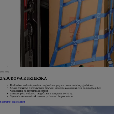
ZABUDOWA KURIERSKA
Rozkładane siedzenie pasażera z zagłówkiem przymocowane do ściany grodziowej.
Ściana grodziowa z przesuwnymi drzwiami umożliwiająca dostanie się do przedziału bez
wychodzenia na zewnątrz samochodu.
Składane półki o różnych długościach o obciążeniu do 80 kg.
System blokowana drzwi z trzema poziomami bezpieczeństwa.
Skontaktuj się z dilerem