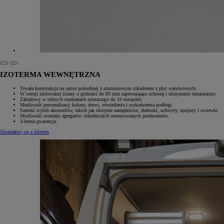
IZOTERMA WEWNĘTRZNA
Trwała konstrukcja na ramie pośredniej z aluminiowym szkieletem z płyt warstwowych.
W wersji izolowanej ściany o grubości do 83 mm zapewniające ochronę i utrzymanie temperatury.
Zabudowy w różnych rozmiarach mieszczące do 10 europalet.
Możliwość personalizacji koloru, drzwi, oświetlenia i wykończenia podłogi.
Szeroki wybór akcesoriów, takich jak skrzynie narzędziowe, drabinki, uchwyty, spojlery i owiewki.
Możliwość montażu agregatów chłodniczych renomowanych producentów.
3-letnia gwarancja.
Skontaktuj się z dilerem