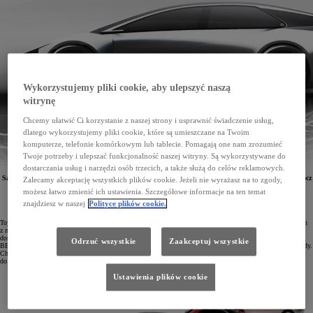
Wykorzystujemy pliki cookie, aby ulepszyć naszą
witrynę
Chcemy ułatwić Ci korzystanie z naszej strony i usprawnić świadczenie usług,
dlatego wykorzystujemy pliki cookie, które są umieszczane na Twoim
komputerze, telefonie komórkowym lub tablecie. Pomagają one nam zrozumieć
Twoje potrzeby i ulepszać funkcjonalność naszej witryny. Są wykorzystywane do
dostarczania usług i narzędzi osób trzecich, a także służą do celów reklamowych.
Samochody hybrydowe i elektryczne Toyoty już w 2026 roku otrzymają nową generację baterii. Oprócz
Zalecamy akceptację wszystkich plików cookie. Jeżeli nie wyrażasz na to zgody,
prac nad zupełnie nowymi typami baterii koncern skupia się także nad ich rozmiarami, które
możesz łatwo zmienić ich ustawienia. Szczegółowe informacje na ten temat
wpływają na konstrukcję i osiągi auta.
znajdziesz w naszej
Polityce plików cookie.
Toyota zapowiada, że do 2030 roku zamierza wyprodukować 3,5 mln samochodów elektrycznych. Aż 1,7 mln
z nich powstanie w rewolucyjnej fabryce BEV Factory stosującej innowacyjne procesy produkcyjne. Aby
dostępność aut elektrycznych była jak najwyższa, potrzebne są baterie nowej generacji, co potwierdza prezes
Odrzuć wszystkie
Zaakceptuj wszystkie
BEV Factory Takero Kato: „Będziemy oferować różne technologie baterii, tak jak teraz oferujemy różne napędy.
Chcemy dostosować rodzaj akumulatora trakcyjnego do typu samochodu oraz jego zastosowania, a także
do potrzeb naszych klientów.”
Ustawienia plików cookie