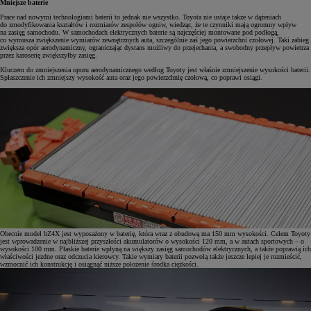
Mniejsze baterie
Prace nad nowymi technologiami baterii to jednak nie wszystko. Toyota nie ustaje także w dążeniach
do zmodyfikowania kształtów i rozmiarów zespołów ogniw, wiedząc, że te czynniki mają ogromny wpływ
na zasięg samochodu. W samochodach elektrycznych baterie są najczęściej montowane pod podłogą,
co wymusza zwiększenie wymiarów zewnętrznych auta, szczególnie zaś jego powierzchni czołowej. Taki zabieg
zwiększa opór aerodynamiczny, ograniczając dystans możliwy do przejechania, a swobodny przepływ powietrza
przez karoserię zwiększyłby zasięg.
Kluczem do zmniejszenia oporu aerodynamicznego według Toyoty jest właśnie zmniejszenie wysokości baterii.
Spłaszczenie ich zmniejszy wysokość auta oraz jego powierzchnię czołową, co poprawi osiągi.
Obecnie model bZ4X jest wyposażony w baterię, która wraz z obudową ma 150 mm wysokości. Celem Toyoty
jest wprowadzenie w najbliższej przyszłości akumulatorów o wysokości 120 mm, a w autach sportowych – o
wysokości 100 mm. Płaskie baterie wpłyną na większy zasięg samochodów elektrycznych, a także poprawią ich
właściwości jezdne oraz odczucia kierowcy. Takie wymiary baterii pozwolą także jeszcze lepiej je rozmieścić,
wzmocnić ich konstrukcję i osiągnąć niższe położenie środka ciężkości.