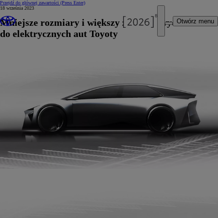
Przejdź do głównej zawartości
(Press Enter)
18 września 2023
Mniejsze rozmiary i większy zasięg nowych baterii
Otwórz menu
do elektrycznych aut Toyoty