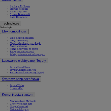
Aplikacja MyToyota
Instrukcje obsługi
Aktualizacja map
System Bluetooth®
Karty Ratownicze
Technologie
Technologie
Elektromobilność
Lider elektromobilności
Napęd hybrydowy
Napęd hybrydowy typu plug-in
Napęd wodorowy
Napęd elektryczny na baterię
Zasięg aut elektrycznych
Zalety posiadania aut elektrycznych
Ładowanie elektrycznej Toyoty
Toyota HomeCharge
Toyota Charging Network
Jak naładować elektryczną Toyotę?
Systemy bezpieczeństwa
Toyota T-Mate
System eCall
Komunikacja z autem
Nowa aplikacja MyToyota
Cyfrowy opiekun auta
Usługi Connected
Płatne subskrypcje