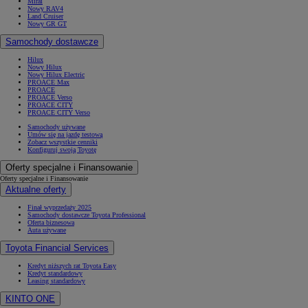
Mirai
Nowy RAV4
Land Cruiser
Nowy GR GT
Samochody dostawcze
Hilux
Nowy Hilux
Nowy Hilux Electric
PROACE Max
PROACE
PROACE Verso
PROACE CITY
PROACE CITY Verso
Samochody używane
Umów się na jazdę testową
Zobacz wszystkie cenniki
Konfiguruj swoją Toyotę
Oferty specjalne i Finansowanie
Oferty specjalne i Finansowanie
Aktualne oferty
Finał wyprzedaży 2025
Samochody dostawcze Toyota Professional
Oferta biznesowa
Auta używane
Toyota Financial Services
Kredyt niższych rat Toyota Easy
Kredyt standardowy
Leasing standardowy
KINTO ONE