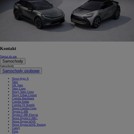
Kontakt
Napisz do nas
Samochody
Samochody
Samochody osobowe
Nowe Aygo X
Yaris
GR Yaris
Yaris Cross
Nowy Yaris Cross
Nowy Urban Cruiser
Corolla Hatchback
Corolla Sedan
Corolla TS Kombi
Nowa Corolla Cross
Toyota C-HR
Toyota C-HR Plug-in
Nowa Toyota C-HR+
Nowa Toyota bZ4X
Nowa Toyota bZ4X Touring
Camry
Prius