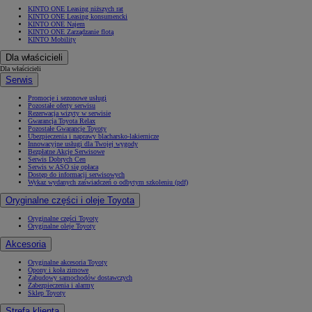
KINTO ONE Leasing niższych rat
KINTO ONE Leasing konsumencki
KINTO ONE Najem
KINTO ONE Zarządzanie flotą
KINTO Mobility
Dla właścicieli
Dla właścicieli
Serwis
Promocje i sezonowe usługi
Pozostałe oferty serwisu
Rezerwacja wizyty w serwisie
Gwarancja Toyota Relax
Pozostałe Gwarancje Toyoty
Ubezpieczenia i naprawy blacharsko-lakiernicze
Innowacyjne usługi dla Twojej wygody
Bezpłatne Akcje Serwisowe
Serwis Dobrych Cen
Serwis w ASO się opłaca
Dostęp do informacji serwisowych
Wykaz wydanych zaświadczeń o odbytym szkoleniu (pdf)
Oryginalne części i oleje Toyota
Oryginalne części Toyoty
Oryginalne oleje Toyoty
Akcesoria
Oryginalne akcesoria Toyoty
Opony i koła zimowe
Zabudowy samochodów dostawczych
Zabezpieczenia i alarmy
Sklep Toyoty
Strefa klienta