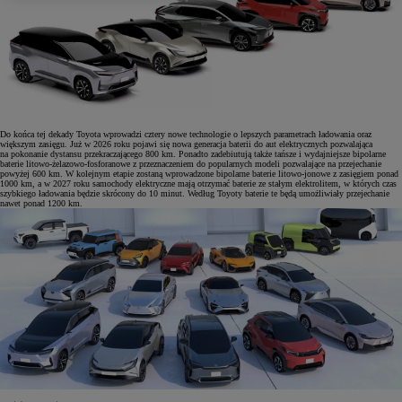
Do końca tej dekady Toyota wprowadzi cztery nowe technologie o lepszych parametrach ładowania oraz
większym zasięgu. Już w 2026 roku pojawi się nowa generacja baterii do aut elektrycznych pozwalająca
na pokonanie dystansu przekraczającego 800 km. Ponadto zadebiutują także tańsze i wydajniejsze bipolarne
baterie litowo-żelazowo-fosforanowe z przeznaczeniem do popularnych modeli pozwalające na przejechanie
powyżej 600 km. W kolejnym etapie zostaną wprowadzone bipolarne baterie litowo-jonowe z zasięgiem ponad
1000 km, a w 2027 roku samochody elektryczne mają otrzymać baterie ze stałym elektrolitem, w których czas
szybkiego ładowania będzie skrócony do 10 minut. Według Toyoty baterie te będą umożliwiały przejechanie
nawet ponad 1200 km.