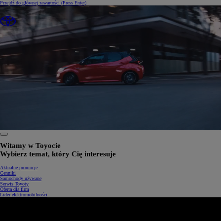
Przejdź do głównej zawartości
(Press Enter)
0:26 / 1:34
Witamy w Toyocie
Wybierz temat, który Cię interesuje
Aktualne promocje
Cenniki
Samochody używane
Serwis Toyoty
Oferta dla firm
Lider elektromobilności