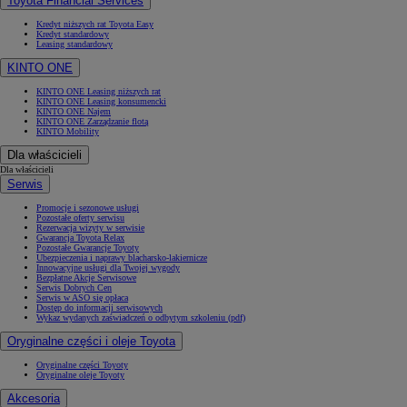
Toyota Financial Services
Kredyt niższych rat Toyota Easy
Kredyt standardowy
Leasing standardowy
KINTO ONE
KINTO ONE Leasing niższych rat
KINTO ONE Leasing konsumencki
KINTO ONE Najem
KINTO ONE Zarządzanie flotą
KINTO Mobility
Dla właścicieli
Dla właścicieli
Serwis
Promocje i sezonowe usługi
Pozostałe oferty serwisu
Rezerwacja wizyty w serwisie
Gwarancja Toyota Relax
Pozostałe Gwarancje Toyoty
Ubezpieczenia i naprawy blacharsko-lakiernicze
Innowacyjne usługi dla Twojej wygody
Bezpłatne Akcje Serwisowe
Serwis Dobrych Cen
Serwis w ASO się opłaca
Dostęp do informacji serwisowych
Wykaz wydanych zaświadczeń o odbytym szkoleniu (pdf)
Oryginalne części i oleje Toyota
Oryginalne części Toyoty
Oryginalne oleje Toyoty
Akcesoria