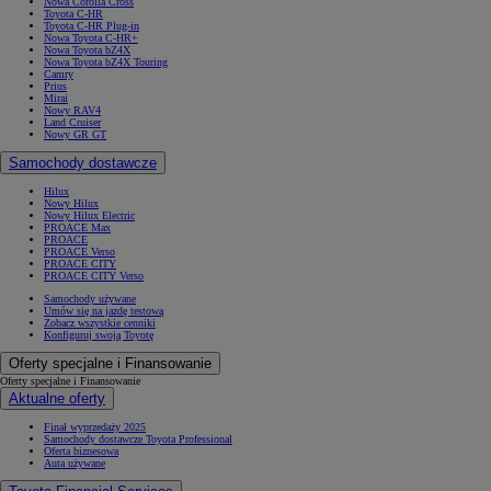
Nowa Corolla Cross
Toyota C-HR
Toyota C-HR Plug-in
Nowa Toyota C-HR+
Nowa Toyota bZ4X
Nowa Toyota bZ4X Touring
Camry
Prius
Mirai
Nowy RAV4
Land Cruiser
Nowy GR GT
Samochody dostawcze
Hilux
Nowy Hilux
Nowy Hilux Electric
PROACE Max
PROACE
PROACE Verso
PROACE CITY
PROACE CITY Verso
Samochody używane
Umów się na jazdę testową
Zobacz wszystkie cenniki
Konfiguruj swoją Toyotę
Oferty specjalne i Finansowanie
Oferty specjalne i Finansowanie
Aktualne oferty
Finał wyprzedaży 2025
Samochody dostawcze Toyota Professional
Oferta biznesowa
Auta używane