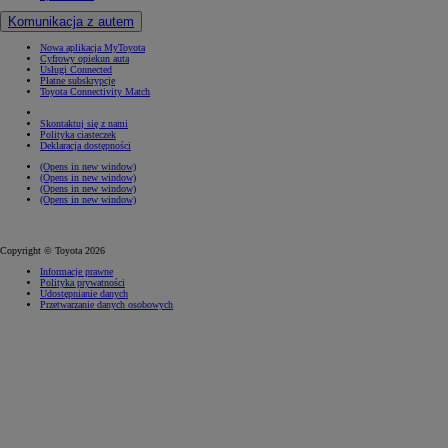
Komunikacja z autem
Nowa aplikacja MyToyota
Cyfrowy opiekun auta
Usługi Connected
Płatne subskrypcje
Toyota Connectivity Match
Skontaktuj się z nami
Polityka ciasteczek
Deklaracja dostępności
(Opens in new window)
(Opens in new window)
(Opens in new window)
(Opens in new window)
Copyright © Toyota 2026
Informacje prawne
Polityka prywatności
Udostępnianie danych
Przetwarzanie danych osobowych