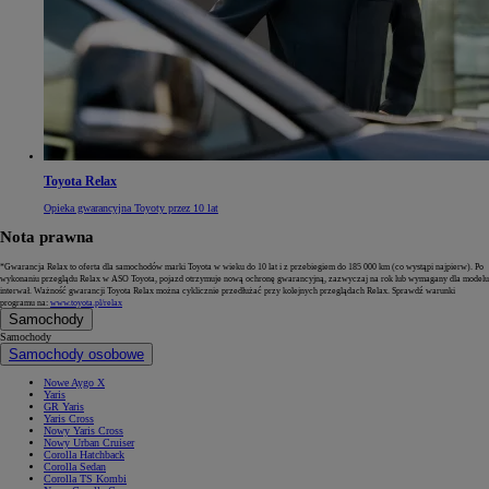
Toyota Relax
Opieka gwarancyjna Toyoty przez 10 lat
Nota prawna
*Gwarancja Relax to oferta dla samochodów marki Toyota w wieku do 10 lat i z przebiegiem do 185 000 km (co wystąpi najpierw). Po
wykonaniu przeglądu Relax w ASO Toyota, pojazd otrzymuje nową ochronę gwarancyjną, zazwyczaj na rok lub wymagany dla modelu
interwał. Ważność gwarancji Toyota Relax można cyklicznie przedłużać przy kolejnych przeglądach Relax. Sprawdź warunki
programu na:
www.toyota.pl/relax
Samochody
Samochody
Samochody osobowe
Nowe Aygo X
Yaris
GR Yaris
Yaris Cross
Nowy Yaris Cross
Nowy Urban Cruiser
Corolla Hatchback
Corolla Sedan
Corolla TS Kombi