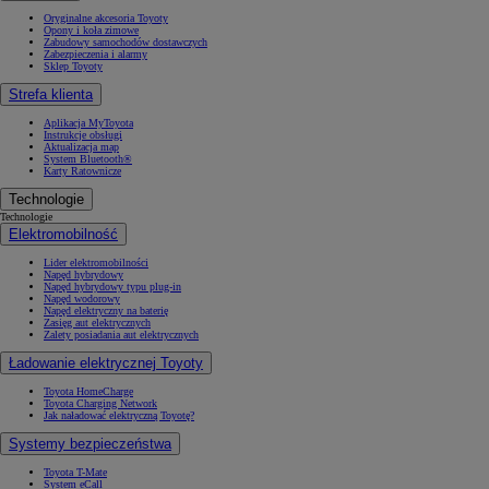
Oryginalne akcesoria Toyoty
Opony i koła zimowe
Zabudowy samochodów dostawczych
Zabezpieczenia i alarmy
Sklep Toyoty
Strefa klienta
Aplikacja MyToyota
Instrukcje obsługi
Aktualizacja map
System Bluetooth®
Karty Ratownicze
Technologie
Technologie
Elektromobilność
Lider elektromobilności
Napęd hybrydowy
Napęd hybrydowy typu plug-in
Napęd wodorowy
Napęd elektryczny na baterię
Zasięg aut elektrycznych
Zalety posiadania aut elektrycznych
Ładowanie elektrycznej Toyoty
Toyota HomeCharge
Toyota Charging Network
Jak naładować elektryczną Toyotę?
Systemy bezpieczeństwa
Toyota T-Mate
System eCall