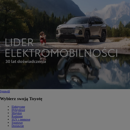
Sprawdź
Wybierz swoją Toyotę
Elektryczne
Hybrydowe
Miejskie
Rodzinne
SUV i terenowe
Sportowe
Dostawcze