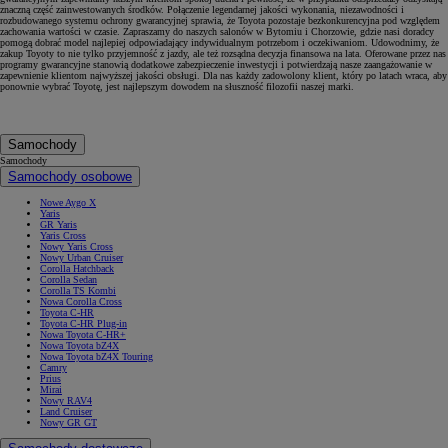
znaczną część zainwestowanych środków. Połączenie legendarnej jakości wykonania, niezawodności i
rozbudowanego systemu ochrony gwarancyjnej sprawia, że Toyota pozostaje bezkonkurencyjna pod względem
zachowania wartości w czasie. Zapraszamy do naszych salonów w Bytomiu i Chorzowie, gdzie nasi doradcy
pomogą dobrać model najlepiej odpowiadający indywidualnym potrzebom i oczekiwaniom. Udowodnimy, że
zakup Toyoty to nie tylko przyjemność z jazdy, ale też rozsądna decyzja finansowa na lata. Oferowane przez nas
programy gwarancyjne stanowią dodatkowe zabezpieczenie inwestycji i potwierdzają nasze zaangażowanie w
zapewnienie klientom najwyższej jakości obsługi. Dla nas każdy zadowolony klient, który po latach wraca, aby
ponownie wybrać Toyotę, jest najlepszym dowodem na słuszność filozofii naszej marki.
Samochody
Samochody
Samochody osobowe
Nowe Aygo X
Yaris
GR Yaris
Yaris Cross
Nowy Yaris Cross
Nowy Urban Cruiser
Corolla Hatchback
Corolla Sedan
Corolla TS Kombi
Nowa Corolla Cross
Toyota C-HR
Toyota C-HR Plug-in
Nowa Toyota C-HR+
Nowa Toyota bZ4X
Nowa Toyota bZ4X Touring
Camry
Prius
Mirai
Nowy RAV4
Land Cruiser
Nowy GR GT