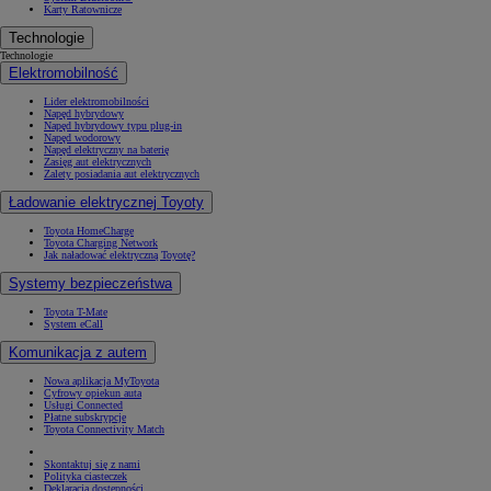
Karty Ratownicze
Technologie
Technologie
Elektromobilność
Lider elektromobilności
Napęd hybrydowy
Napęd hybrydowy typu plug-in
Napęd wodorowy
Napęd elektryczny na baterię
Zasięg aut elektrycznych
Zalety posiadania aut elektrycznych
Ładowanie elektrycznej Toyoty
Toyota HomeCharge
Toyota Charging Network
Jak naładować elektryczną Toyotę?
Systemy bezpieczeństwa
Toyota T-Mate
System eCall
Komunikacja z autem
Nowa aplikacja MyToyota
Cyfrowy opiekun auta
Usługi Connected
Płatne subskrypcje
Toyota Connectivity Match
Skontaktuj się z nami
Polityka ciasteczek
Deklaracja dostępności