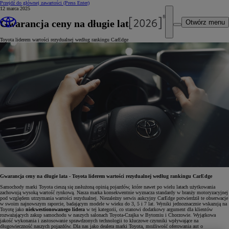
Przejdź do głównej zawartości
(Press Enter)
12 marca 2025
Gwarancja ceny na długie lata
Otwórz menu
Toyota liderem wartości rezydualnej według rankingu CarEdge
Gwarancja ceny na długie lata - Toyota liderem wartości rezydualnej według rankingu CarEdge
Samochody marki Toyota cieszą się zasłużoną opinią pojazdów, które nawet po wielu latach użytkowania
zachowują wysoką wartość rynkową. Nasza marka konsekwentnie wyznacza standardy w branży motoryzacyjnej
pod względem utrzymania wartości rezydualnej. Niezależny serwis aukcyjny CarEdge potwierdził te obserwacje
w swoim najnowszym raporcie, badającym modele w wieku do 3, 5 i 7 lat. Wyniki jednoznacznie wskazują na
Toyotę jako
niekwestionowanego lidera
w tej kategorii, co stanowi dodatkowy argument dla klientów
rozważających zakup samochodu w naszych salonach Toyota-Czajka w Bytomiu i Chorzowie. Wyjątkowa
jakość wykonania i zastosowanie sprawdzonych technologii to kluczowe czynniki wpływające na
długowieczność naszych pojazdów. Dla nas jako dealera marki Toyota, możliwość oferowania aut o