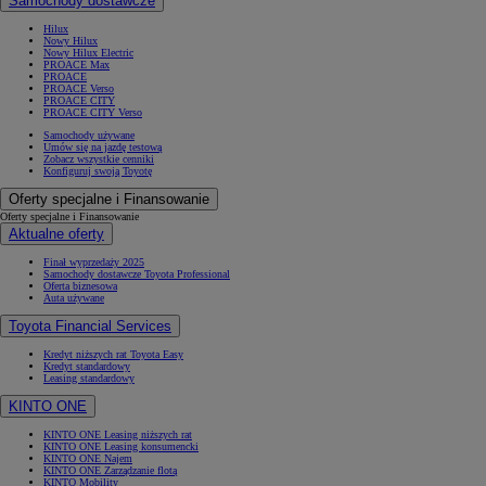
Samochody dostawcze
Hilux
Nowy Hilux
Nowy Hilux Electric
PROACE Max
PROACE
PROACE Verso
PROACE CITY
PROACE CITY Verso
Samochody używane
Umów się na jazdę testową
Zobacz wszystkie cenniki
Konfiguruj swoją Toyotę
Oferty specjalne i Finansowanie
Oferty specjalne i Finansowanie
Aktualne oferty
Finał wyprzedaży 2025
Samochody dostawcze Toyota Professional
Oferta biznesowa
Auta używane
Toyota Financial Services
Kredyt niższych rat Toyota Easy
Kredyt standardowy
Leasing standardowy
KINTO ONE
KINTO ONE Leasing niższych rat
KINTO ONE Leasing konsumencki
KINTO ONE Najem
KINTO ONE Zarządzanie flotą
KINTO Mobility