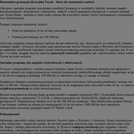
Rozszerzona gwarancja dla każdej Toyoty - klucz do utrzymania wartości
Oferujemy specjalne programy pozwalające przedłużyć gwarancję w modelach z każdym rodzajem napędu -
konwencjonalnym, hybrydowym i bateryjnym. Jednym z takich programów dostępnych w naszych salonach
jest Toyota Relax - unikalna w skali rynku ochrona dla wszystkich modeli Toyoty pochodzących z europejskiej
sieci dystrybucyjnej.
Program obejmuje samochody, których:
Wiek nie przekracza 10 lat od daty pierwszego zakupu
Przebieg jest mniejszy niż 185 000 km
Aktywacji programu można dokonać zarówno dla aut osobowych, jak i dostawczych czy terenowych z każdym
rodzajem napędu. Wystarczy odwiedzić nasze autoryzowane serwisy Toyota-Czajka w Bytomiu lub Chorzowie i
po spełnieniu określonych warunków zyskać ochronę gwarancyjną zazwyczaj na kolejne 12 miesięcy lub 15 tys.
km. Co ważne, program dotyczy zarówno
pierwszych właścicieli
pojazdów, jak i użytkowników, którzy nabyli
Toyotę na rynku wtórnym.
Specjalne programy dla napędów hybrydowych i elektrycznych
W trosce o bezpieczeństwo i komfort naszych klientów, każda Toyota z systemem hybrydowym zakupiona w
naszych salonach jest objęta gwarancją na wszystkie komponenty zelektryfikowanego układu napędowego aż do
5 lat lub do osiągnięcia przebiegu 100 000 km (w zależności od tego, co nastąpi wcześniej).
Dodatkowo oferujemy rozszerzoną gwarancję na akumulator hybrydowy, którą można przedłużać o kolejny rok
lub 15 000 km. Ochronę można odnawiać corocznie aż do osiągnięcia przez samochód wieku 10 lat, co stanowi
wyjątkową propozycję
na rynku motoryzacyjnym.
Równie kompleksową ochroną objęte są nasze modele z napędem bateryjnym BEV. Na przykład litowo-jonowa
bateria trakcyjna o pojemności 71,4 kWh, w którą wyposażona jest Toyota bZ4X, objęta jest fabryczną
gwarancją EV Manufacturing Warranty na 8 lat lub 160 000 km przebiegu. Nasz dedykowany program Battery
Care Program wydłuża tę ochronę do imponujących 10 lat lub nawet 1 000 000 km pod warunkiem
dokonywania corocznego przeglądu baterii EV Health Check.
Podsumowanie
Wybierając samochód z oferty naszych salonów Toyota-Czajka w Bytomiu i Chorzowie, klienci otrzymują nie
tylko niezawodny i bezpieczny pojazd, ale również gwarancję utrzymania jego wysokiej wartości przez wiele
lat. Raport CarEdge jednoznacznie potwierdza, że Toyota to
najlepsza inwestycja
pod względem wartości
rezydualnej, przewyższająca inne popularne marki dostępne na rynku. Dzięki kompleksowym programom
gwarancyjnym zapewniamy naszym klientom spokój ducha i pewność, że w przypadku odsprzedaży odzyskają