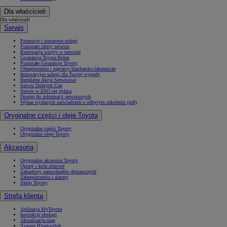
Dla właścicieli
Dla właścicieli
Serwis
Promocje i sezonowe usługi
Pozostałe oferty serwisu
Rezerwacja wizyty w serwisie
Gwarancja Toyota Relax
Pozostałe Gwarancje Toyoty
Ubezpieczenia i naprawy blacharsko-lakiernicze
Innowacyjne usługi dla Twojej wygody
Bezpłatne Akcje Serwisowe
Serwis Dobrych Cen
Serwis w ASO się opłaca
Dostęp do informacji serwisowych
Wykaz wydanych zaświadczeń o odbytym szkoleniu (pdf)
Oryginalne części i oleje Toyota
Oryginalne części Toyoty
Oryginalne oleje Toyoty
Akcesoria
Oryginalne akcesoria Toyoty
Opony i koła zimowe
Zabudowy samochodów dostawczych
Zabezpieczenia i alarmy
Sklep Toyoty
Strefa klienta
Aplikacja MyToyota
Instrukcje obsługi
Aktualizacja map
System Bluetooth®