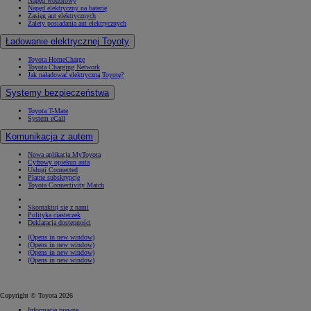
Napęd wodorowy
Napęd elektryczny na baterię
Zasięg aut elektrycznych
Zalety posiadania aut elektrycznych
Ładowanie elektrycznej Toyoty
Toyota HomeCharge
Toyota Charging Network
Jak naładować elektryczną Toyotę?
Systemy bezpieczeństwa
Toyota T-Mate
System eCall
Komunikacja z autem
Nowa aplikacja MyToyota
Cyfrowy opiekun auta
Usługi Connected
Płatne subskrypcje
Toyota Connectivity Match
Skontaktuj się z nami
Polityka ciasteczek
Deklaracja dostępności
(Opens in new window)
(Opens in new window)
(Opens in new window)
(Opens in new window)
Copyright © Toyota 2026
Informacje prawne