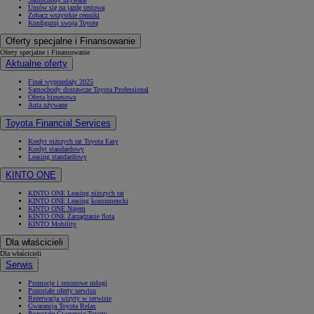
Umów się na jazdę testową
Zobacz wszystkie cenniki
Konfiguruj swoją Toyotę
Oferty specjalne i Finansowanie
Oferty specjalne i Finansowanie
Aktualne oferty
Finał wyprzedaży 2025
Samochody dostawcze Toyota Professional
Oferta biznesowa
Auta używane
Toyota Financial Services
Kredyt niższych rat Toyota Easy
Kredyt standardowy
Leasing standardowy
KINTO ONE
KINTO ONE Leasing niższych rat
KINTO ONE Leasing konsumencki
KINTO ONE Najem
KINTO ONE Zarządzanie flotą
KINTO Mobility
Dla właścicieli
Dla właścicieli
Serwis
Promocje i sezonowe usługi
Pozostałe oferty serwisu
Rezerwacja wizyty w serwisie
Gwarancja Toyota Relax
Pozostałe Gwarancje Toyoty