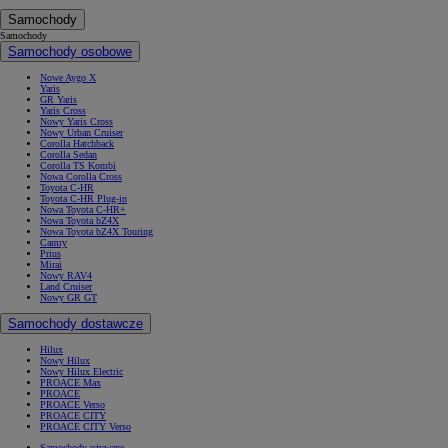
Samochody
Samochody
Samochody osobowe
Nowe Aygo X
Yaris
GR Yaris
Yaris Cross
Nowy Yaris Cross
Nowy Urban Cruiser
Corolla Hatchback
Corolla Sedan
Corolla TS Kombi
Nowa Corolla Cross
Toyota C-HR
Toyota C-HR Plug-in
Nowa Toyota C-HR+
Nowa Toyota bZ4X
Nowa Toyota bZ4X Touring
Camry
Prius
Mirai
Nowy RAV4
Land Cruiser
Nowy GR GT
Samochody dostawcze
Hilux
Nowy Hilux
Nowy Hilux Electric
PROACE Max
PROACE
PROACE Verso
PROACE CITY
PROACE CITY Verso
Samochody używane