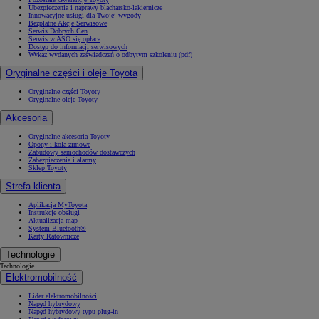
Ubezpieczenia i naprawy blacharsko-lakiernicze
Innowacyjne usługi dla Twojej wygody
Bezpłatne Akcje Serwisowe
Serwis Dobrych Cen
Serwis w ASO się opłaca
Dostęp do informacji serwisowych
Wykaz wydanych zaświadczeń o odbytym szkoleniu (pdf)
Oryginalne części i oleje Toyota
Oryginalne części Toyoty
Oryginalne oleje Toyoty
Akcesoria
Oryginalne akcesoria Toyoty
Opony i koła zimowe
Zabudowy samochodów dostawczych
Zabezpieczenia i alarmy
Sklep Toyoty
Strefa klienta
Aplikacja MyToyota
Instrukcje obsługi
Aktualizacja map
System Bluetooth®
Karty Ratownicze
Technologie
Technologie
Elektromobilność
Lider elektromobilności
Napęd hybrydowy
Napęd hybrydowy typu plug-in