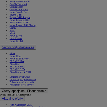
Nowy Urban Cruiser
Corolla Hatchback
Corolla Sedan
Corolla TS Kombi
Nowa Corolla Cross
Toyota C-HR
Toyota C-HR Plug-in
Nowa Toyota C-HR+
Nowa Toyota bZ4X
Nowa Toyota bZ4X Touring
Camry
Prius
Mirai
Nowy RAV4
Land Cruiser
Nowy GR GT
Samochody dostawcze
Hilux
Nowy Hilux
Nowy Hilux Electric
PROACE Max
PROACE
PROACE Verso
PROACE CITY
PROACE CITY Verso
Samochody używane
Umów się na jazdę testową
Zobacz wszystkie cenniki
Konfiguruj swoją Toyotę
Oferty specjalne i Finansowanie
Oferty specjalne i Finansowanie
Aktualne oferty
Finał wyprzedaży 2025