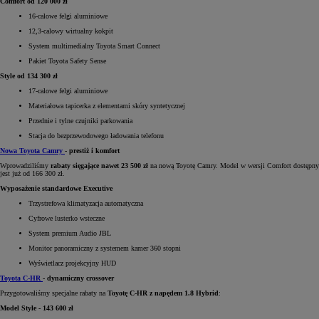
Comfort od 120 000 zł
16-calowe felgi aluminiowe
12,3-calowy wirtualny kokpit
System multimedialny Toyota Smart Connect
Pakiet Toyota Safety Sense
Style od 134 300 zł
17-calowe felgi aluminiowe
Materiałowa tapicerka z elementami skóry syntetycznej
Przednie i tylne czujniki parkowania
Stacja do bezprzewodowego ładowania telefonu
Nowa Toyota Camry
- prestiż i komfort
Wprowadziliśmy
rabaty sięgające nawet 23 500 zł
na nową Toyotę Camry. Model w wersji Comfort dostępny
jest już od 166 300 zł.
Wyposażenie standardowe Executive
Trzystrefowa klimatyzacja automatyczna
Cyfrowe lusterko wsteczne
System premium Audio JBL
Monitor panoramiczny z systemem kamer 360 stopni
Wyświetlacz projekcyjny HUD
Toyota C-HR
- dynamiczny crossover
Przygotowaliśmy specjalne rabaty na
Toyotę C-HR z napędem 1.8 Hybrid
:
Model Style - 143 600 zł