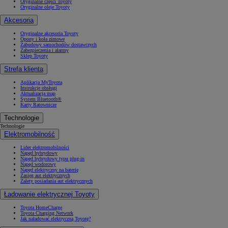
Oryginalne części Toyoty
Oryginalne oleje Toyoty
Akcesoria
Oryginalne akcesoria Toyoty
Opony i koła zimowe
Zabudowy samochodów dostawczych
Zabezpieczenia i alarmy
Sklep Toyoty
Strefa klienta
Aplikacja MyToyota
Instrukcje obsługi
Aktualizacja map
System Bluetooth®
Karty Ratownicze
Technologie
Technologie
Elektromobilność
Lider elektromobilności
Napęd hybrydowy
Napęd hybrydowy typu plug-in
Napęd wodorowy
Napęd elektryczny na baterię
Zasięg aut elektrycznych
Zalety posiadania aut elektrycznych
Ładowanie elektrycznej Toyoty
Toyota HomeCharge
Toyota Charging Network
Jak naładować elektryczną Toyotę?