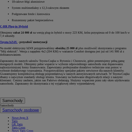
18-calowe felgi aluminiowe
System multimedialny z 12,3-calowym ekranem
Podgrzewane fotele i kierownica
Rozszerzony pakiet bezpieczeństwa
C-HR Plug-in Hybrid
Oferujemy
rabat 24 000 zł
na wersję plug-in hybrid o mocy 223 KM, która przyspiesza od 0 do 100 km/h w
7,4 sekundy.
Toyota bZ4X
- przyszłość motoryzacji
Na model elektryczny bZ4X przygotowaliśmy
obniżkę 25 000 zł
plus możliwość skorzystania z programu
"Mój elektryk". Wersja z napędem 4x2 (204 KM) w wariancie Comfort dostępna jest już od 141 900 zł z
dofinansowaniem.
Zapraszamy do naszych salonów Toyota-Czajka w Bytomiu i Chorzowie, gdzie prezentujemy pełną gamę
dostępnych modeli. Oferujemy pełne wsparcie w wyborze odpowiedniego samochodu oraz dopasowaniu
najkorzystniejszej formy finansowania. Zapewniamy profesjonalne doradztwo techniczne oraz pomoc w
wyborze dodatkowego wyposażenia. Przygotowaliśmy specjalne pakiety serwisowe dla naszych klientów.
Gwarantujemy kompleksową obsługę posprzedażową w naszych autoryzowanych serwisach. W Toyota-Czajka
dbamy o najwyższe standardy obsługi klienta. Stawiamy na budowanie długotrwałych relacji z naszymi
klientami. Cenimy zaufanie, jakim nas Państwo obdarzają. Służymy wsparciem przez cały okres użytkowania
samochodu. Zapraszamy do skorzystania z tej wyjątkowej oferty wyprzedażowej.
Samochody
Samochody
Samochody osobowe
Nowe Aygo X
Yaris
GR Yaris
Yaris Cross
Nowy Yaris Cross