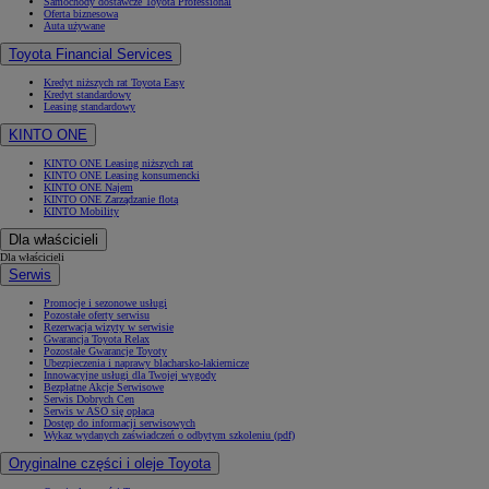
Samochody dostawcze Toyota Professional
Oferta biznesowa
Auta używane
Toyota Financial Services
Kredyt niższych rat Toyota Easy
Kredyt standardowy
Leasing standardowy
KINTO ONE
KINTO ONE Leasing niższych rat
KINTO ONE Leasing konsumencki
KINTO ONE Najem
KINTO ONE Zarządzanie flotą
KINTO Mobility
Dla właścicieli
Dla właścicieli
Serwis
Promocje i sezonowe usługi
Pozostałe oferty serwisu
Rezerwacja wizyty w serwisie
Gwarancja Toyota Relax
Pozostałe Gwarancje Toyoty
Ubezpieczenia i naprawy blacharsko-lakiernicze
Innowacyjne usługi dla Twojej wygody
Bezpłatne Akcje Serwisowe
Serwis Dobrych Cen
Serwis w ASO się opłaca
Dostęp do informacji serwisowych
Wykaz wydanych zaświadczeń o odbytym szkoleniu (pdf)
Oryginalne części i oleje Toyota