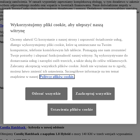
realizację zamówienia. W ramach wyprzedaży zapewniamy kompleksową obsługę, w tym doradztwo w zakresie
wyboru odpowiedniego modelu oraz wsparcie w kwestiach finansowania. Nasze doświadczone zespoły w
salonach Toyota-Czajka służą profesjonalnym doradztwem i pomocą. Dodatkowo, przygotowaliśmy specjalne
ceny na akcesoria i zabezpieczenia antykradzieżowe. Proponujemy elastyczne formy finansowania, dostosowane
do indywidualnych potrzeb każdego klienta. Gwarantujemy pełne wsparcie na każdym etapie zakupu oraz
późniejszej obsługi serwisowej.
Wykorzystujemy pliki cookie, aby ulepszyć naszą
Toyota Aygo X
- miejski kompakt w atrakcyjnej cenie
witrynę
Wprowadziliśmy
specjalny rabat 6000 zł
na model Aygo X w wersji Style. W podstawowej wersji Comfort
oferujemy ten model już od 65 900 zł. Samochód wyposażyliśmy w:
Chcemy ułatwić Ci korzystanie z naszej strony i usprawnić świadczenie usług,
Wersja Comfort
dlatego wykorzystujemy pliki cookie, które są umieszczane na Twoim
9-calowy ekran systemu multimedialnego
komputerze, telefonie komórkowym lub tablecie. Pomagają one nam zrozumieć
Twoje potrzeby i ulepszać funkcjonalność naszej witryny. Są wykorzystywane do
Bezprzewodowa łączność z Apple CarPlay i Android Auto
dostarczania usług i narzędzi osób trzecich, a także służą do celów reklamowych.
Kamera cofania
Zalecamy akceptację wszystkich plików cookie. Jeżeli nie wyrażasz na to zgody,
17-calowe koła
możesz łatwo zmienić ich ustawienia. Szczegółowe informacje na ten temat
Manualna klimatyzacja
znajdziesz w naszej
Polityce plików cookie.
Systemy bezpieczeństwa Toyota T-MATE
Wersja Style
Odrzuć wszystkie
Zaakceptuj wszystkie
17-calowe felgi aluminiowe
Światła przeciwmgielne
Przyciemniane szyby tylne
Ustawienia plików cookie
Tapicerka materiałowa z ozdobnymi wzorami
Elementy dekoracyjne w kolorze nadwozia
Corolla Hatchback
- hybryda w nowej odsłonie
Oferujemy
Corollę Hatchback z napędem 1.8 Hybrid
o mocy 140 KM w trzech wersjach wyposażenia: