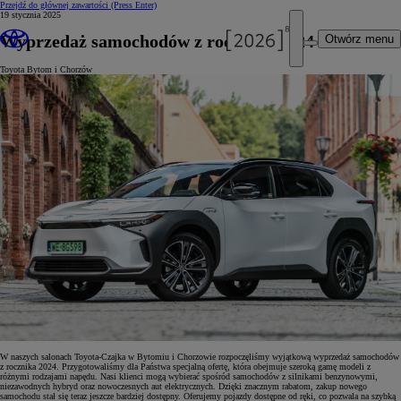
Przejdź do głównej zawartości
(Press Enter)
19 stycznia 2025
Wyprzedaż samochodów z rocznika 2024
Otwórz menu
Toyota Bytom i Chorzów
W naszych salonach Toyota-Czajka w Bytomiu i Chorzowie rozpoczęliśmy wyjątkową wyprzedaż samochodów
z rocznika 2024. Przygotowaliśmy dla Państwa specjalną ofertę, która obejmuje szeroką gamę modeli z
różnymi rodzajami napędu. Nasi klienci mogą wybierać spośród samochodów z silnikami benzynowymi,
niezawodnych hybryd oraz nowoczesnych aut elektrycznych. Dzięki znacznym rabatom, zakup nowego
samochodu stał się teraz jeszcze bardziej dostępny. Oferujemy pojazdy dostępne od ręki, co pozwala na szybką