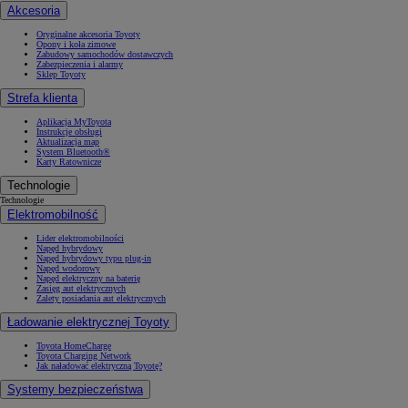
Akcesoria
Oryginalne akcesoria Toyoty
Opony i koła zimowe
Zabudowy samochodów dostawczych
Zabezpieczenia i alarmy
Sklep Toyoty
Strefa klienta
Aplikacja MyToyota
Instrukcje obsługi
Aktualizacja map
System Bluetooth®
Karty Ratownicze
Technologie
Technologie
Elektromobilność
Lider elektromobilności
Napęd hybrydowy
Napęd hybrydowy typu plug-in
Napęd wodorowy
Napęd elektryczny na baterię
Zasięg aut elektrycznych
Zalety posiadania aut elektrycznych
Ładowanie elektrycznej Toyoty
Toyota HomeCharge
Toyota Charging Network
Jak naładować elektryczną Toyotę?
Systemy bezpieczeństwa