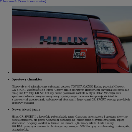
Zobacz cennik
(Opens in new window)
Sportowy charakter
Niezwykły styl zainspirowany sukcesami zespołu TOYOTA GAZOO Racing pozwala Hiluxowi
GR SPORT wyróżniać się z tłumu. Czarny grill z odważnym liternictwem przyciąga spojrzenia nie
mniej niż 17'' felgi GR SPORT czy czarne poszerzane nadkola w stylu Dakar. Wewnątrz auta
sportowe siedzenia pokryte czarną skórą i syntetycznym zamszem komponują się idealnie
z czerwonymi przeszyciami, karbonowymi akcentami i logotypami GR SPORT, tworząc prawdziwie
sportowy charakter.
Nowa jakość jazdy
Hilux GR SPORT II z łatwością pokona każdy teren. Czerwone amortyzatory i sprężyny nie tylko
dodają charakteru, ale przede wszystkim pozwalają na jeszcze bardziej dynamiczną jazdę, lepszą
sterowność i większy komfort w terenie i na ulicach. 2,8-litrowy silnik Diesla o mocy
204 KM i potężnym momencie obrotowym wynoszącym 500 Nm łączy w sobie osiągi z niezwykłą
oszczędnością.