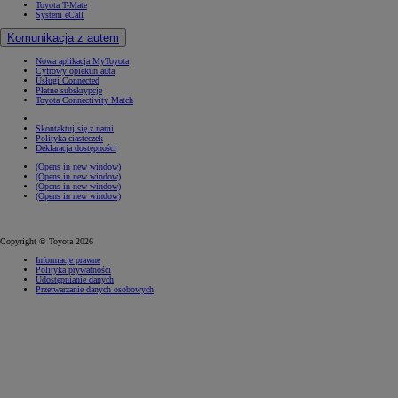
Toyota T-Mate
System eCall
Komunikacja z autem
Nowa aplikacja MyToyota
Cyfrowy opiekun auta
Usługi Connected
Płatne subskrypcje
Toyota Connectivity Match
Skontaktuj się z nami
Polityka ciasteczek
Deklaracja dostępności
(Opens in new window)
(Opens in new window)
(Opens in new window)
(Opens in new window)
Copyright © Toyota 2026
Informacje prawne
Polityka prywatności
Udostępnianie danych
Przetwarzanie danych osobowych