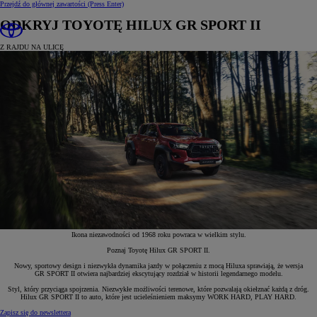
Przejdź do głównej zawartości
(Press Enter)
ODKRYJ TOYOTĘ HILUX GR SPORT II
Z RAJDU NA ULICĘ
Ikona niezawodności od 1968 roku powraca w wielkim stylu.
Poznaj Toyotę Hilux GR SPORT II.
Nowy, sportowy design i niezwykła dynamika jazdy w połączeniu z mocą Hiluxa sprawiają, że wersja
GR SPORT II otwiera najbardziej ekscytujący rozdział w historii legendarnego modelu.
Styl, który przyciąga spojrzenia. Niezwykłe możliwości terenowe, które pozwalają okiełznać każdą z dróg.
Hilux GR SPORT II to auto, które jest ucieleśnieniem maksymy WORK HARD, PLAY HARD.
Zapisz się do newslettera