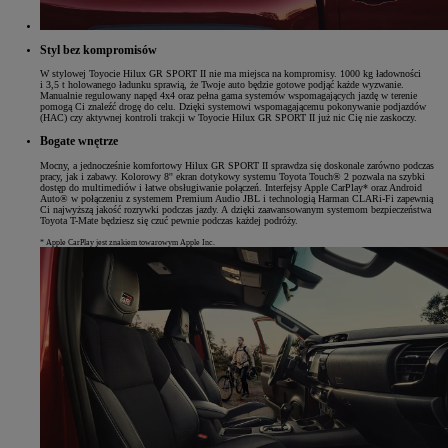
Styl bez kompromisów
W stylowej Toyocie Hilux GR SPORT II nie ma miejsca na kompromisy. 1000 kg ładowności
i 3,5 t holowanego ładunku sprawią, że Twoje auto będzie gotowe podjąć każde wyzwanie.
Manualnie regulowany napęd 4x4 oraz pełna gama systemów wspomagających jazdę w terenie
pomogą Ci znaleźć drogę do celu. Dzięki systemowi wspomagającemu pokonywanie podjazdów
(HAC) czy aktywnej kontroli trakcji w Toyocie Hilux GR SPORT II już nic Cię nie zaskoczy.
Bogate wnętrze
Mocny, a jednocześnie komfortowy Hilux GR SPORT II sprawdza się doskonale zarówno podczas
pracy, jak i zabawy. Kolorowy 8'' ekran dotykowy systemu Toyota Touch® 2 pozwala na szybki
dostęp do multimediów i łatwe obsługiwanie połączeń. Interfejsy Apple CarPlay* oraz Android
Auto® w połączeniu z systemem Premium Audio JBL i technologią Harman CLARi-Fi zapewnią
Ci najwyższą jakość rozrywki podczas jazdy. A dzięki zaawansowanym systemom bezpieczeństwa
Toyota T-Mate będziesz się czuć pewnie podczas każdej podróży.
* Apple CarPlay jest znakiem towarowym Apple Inc.