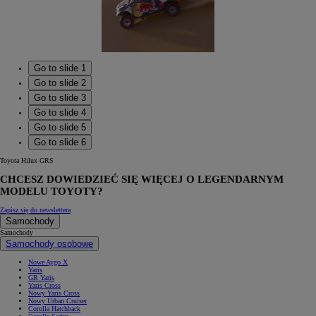
Go to slide 1
Go to slide 2
Go to slide 3
Go to slide 4
Go to slide 5
Go to slide 6
Toyota Hilux GRS
CHCESZ DOWIEDZIEĆ SIĘ WIĘCEJ O LEGENDARNYM
MODELU TOYOTY?
Zapisz się do newslettera
Samochody
Samochody
Samochody osobowe
Nowe Aygo X
Yaris
GR Yaris
Yaris Cross
Nowy Yaris Cross
Nowy Urban Cruiser
Corolla Hatchback