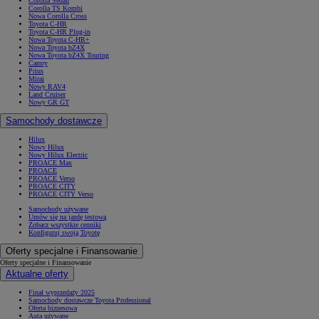
Corolla Sedan
Corolla TS Kombi
Nowa Corolla Cross
Toyota C-HR
Toyota C-HR Plug-in
Nowa Toyota C-HR+
Nowa Toyota bZ4X
Nowa Toyota bZ4X Touring
Camry
Prius
Mirai
Nowy RAV4
Land Cruiser
Nowy GR GT
Samochody dostawcze
Hilux
Nowy Hilux
Nowy Hilux Electric
PROACE Max
PROACE
PROACE Verso
PROACE CITY
PROACE CITY Verso
Samochody używane
Umów się na jazdę testową
Zobacz wszystkie cenniki
Konfiguruj swoją Toyotę
Oferty specjalne i Finansowanie
Oferty specjalne i Finansowanie
Aktualne oferty
Finał wyprzedaży 2025
Samochody dostawcze Toyota Professional
Oferta biznesowa
Auta używane