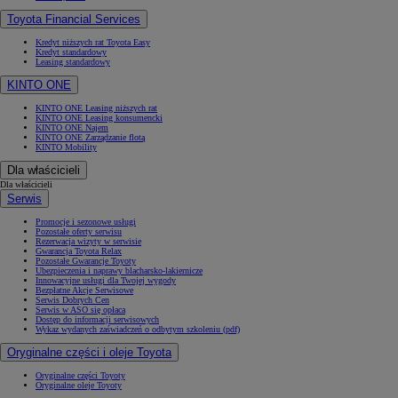
Toyota Financial Services
Kredyt niższych rat Toyota Easy
Kredyt standardowy
Leasing standardowy
KINTO ONE
KINTO ONE Leasing niższych rat
KINTO ONE Leasing konsumencki
KINTO ONE Najem
KINTO ONE Zarządzanie flotą
KINTO Mobility
Dla właścicieli
Dla właścicieli
Serwis
Promocje i sezonowe usługi
Pozostałe oferty serwisu
Rezerwacja wizyty w serwisie
Gwarancja Toyota Relax
Pozostałe Gwarancje Toyoty
Ubezpieczenia i naprawy blacharsko-lakiernicze
Innowacyjne usługi dla Twojej wygody
Bezpłatne Akcje Serwisowe
Serwis Dobrych Cen
Serwis w ASO się opłaca
Dostęp do informacji serwisowych
Wykaz wydanych zaświadczeń o odbytym szkoleniu (pdf)
Oryginalne części i oleje Toyota
Oryginalne części Toyoty
Oryginalne oleje Toyoty