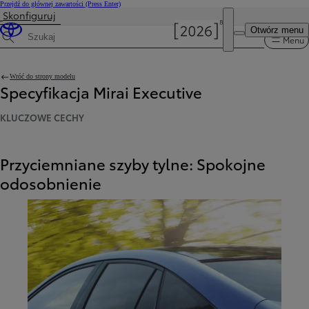
Przejdź do głównej zawartości
(Press Enter)
Skonfiguruj
Otwórz menu
Menu
Wyszukaj dane techniczne
Wróć do strony modelu
Specyfikacja Mirai Executive
KLUCZOWE CECHY
Przyciemniane szyby tylne: Spokojne
odosobnienie