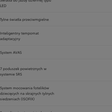
Światła do jazdy dziennej typu
LED
Tylne światła przeciwmgielne
Inteligentny tempomat
adaptacyjny
System AVAS
7 poduszek powietrznych w
systemie SRS
System mocowania fotelików
dziecięcych na skrajnych tylnych
siedzeniach (ISOFIX)