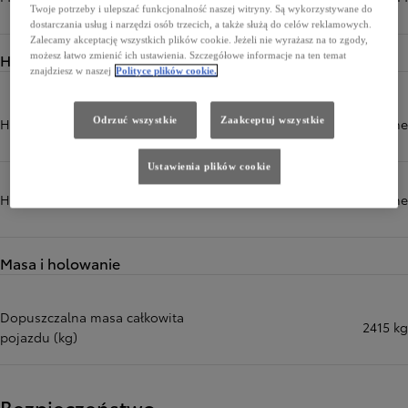
Twoje potrzeby i ulepszać funkcjonalność naszej witryny. Są wykorzystywane do
dostarczania usług i narzędzi osób trzecich, a także służą do celów reklamowych.
Zalecamy akceptację wszystkich plików cookie. Jeżeli nie wyrażasz na to zgody,
Hamulce
możesz łatwo zmienić ich ustawienia. Szczegółowe informacje na ten temat
znajdziesz w naszej
Polityce plików cookie.
Odrzuć wszystkie
Zaakceptuj wszystkie
Hamulce przód
tarczowe wentylowane
Ustawienia plików cookie
Hamulce tył
tarczowe wentylowane
Masa i holowanie
Dopuszczalna masa całkowita
2415 kg
pojazdu (kg)
Bezpieczeństwo