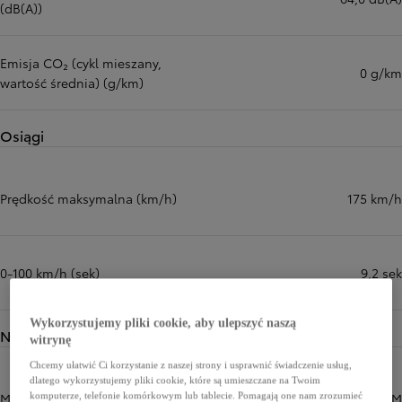
(dB(A))
Emisja CO₂ (cykl mieszany,
0 g/km
wartość średnia) (g/km)
Osiągi
Prędkość maksymalna (km/h)
175 km/h
0-100 km/h (sek)
9,2 sek
Wykorzystujemy pliki cookie, aby ulepszyć naszą
Napęd
witrynę
Chcemy ułatwić Ci korzystanie z naszej strony i usprawnić świadczenie usług,
dlatego wykorzystujemy pliki cookie, które są umieszczane na Twoim
Moc maksymalna (KM)
182 KM
komputerze, telefonie komórkowym lub tablecie. Pomagają one nam zrozumieć