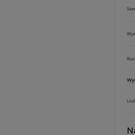
Sze
Wys
Roz
Wy
Od
81 900 zł
Lic
Yaris Cross
HYBRID
N