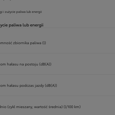
gi i zużycie paliwa lub energii
ycie paliwa lub energii
emność zbiornika paliwa (l)
iom hałasu na postoju (dB(A))
iom hałasu podczas jazdy (dB(A))
nio (cykl mieszany, wartość średnia) (l/100 km)