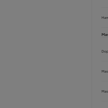
Ham
Od
105 300 zł
Corolla Hatchback
HYBRID
Mas
Dop
Mas
Mas