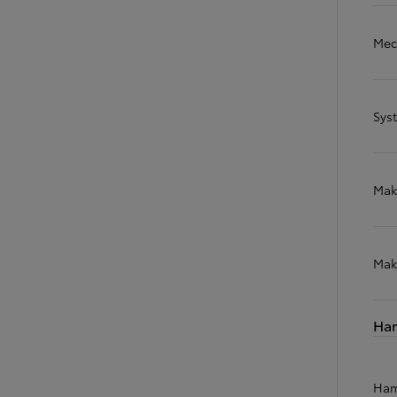
Mec
Sys
Mak
Mak
Ha
Ham