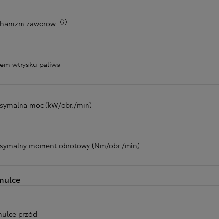
Więcej informacji
hanizm zaworów
tem wtrysku paliwa
symalna moc (kW/obr./min)
symalny moment obrotowy (Nm/obr./min)
mulce
ulce przód