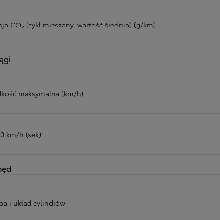
sja CO₂ (cykl mieszany, wartość średnia) (g/km)
ągi
dkość maksymalna (km/h)
00 km/h (sek)
pęd
ba i układ cylindrów