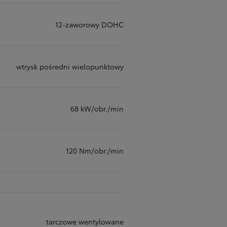
12-zaworowy DOHC
wtrysk pośredni wielopunktowy
68 kW/obr./min
120 Nm/obr./min
tarczowe wentylowane