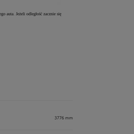
o auta. Jeżeli odległość zacznie się
Zad
C
Zad
3776 mm
C