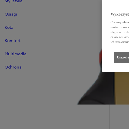
Stylistyka
Osiągi
Wykorzystu
Chcemy ułatwi
Koła
umieszczane 
ulepszać funk
celów reklamo
Komfort
ich ustawieni
Multimedia
Ustawie
Ochrona