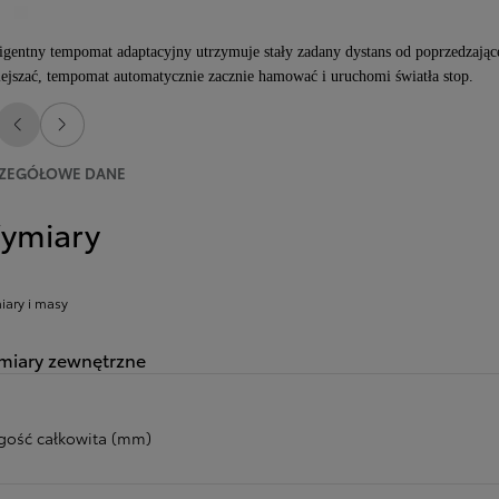
ligentny tempomat adaptacyjny utrzymuje stały zadany dystans od poprzedzająceg
ejszać, tempomat automatycznie zacznie hamować i uruchomi światła stop.
Poprzedni
Następny
ZEGÓŁOWE DANE
ymiary
ary i masy
iary zewnętrzne
gość całkowita (mm)