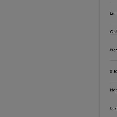
Emi
Osi
Prę
0-1
Na
Licz