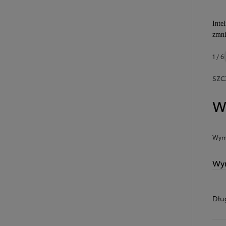
Inte
zmni
1 / 6
SZC
W
Wymi
Wym
Dłu