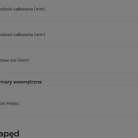
rokość całkowita (mm)
okość całkowita (mm)
staw osi (mm)
miary wewnętrzne
zba miejsc
apęd