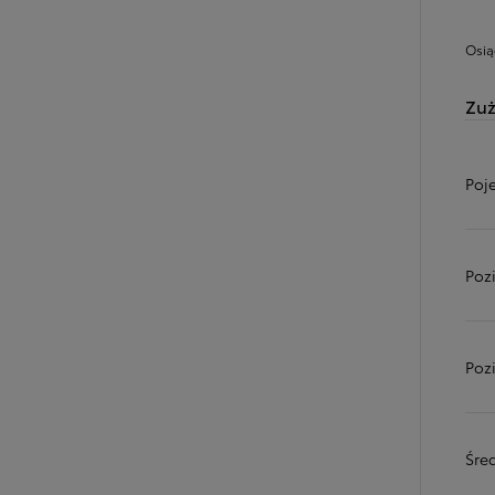
Osią
Zuż
Poj
Poz
Poz
Śred