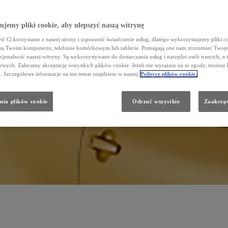
jemy pliki cookie, aby ulepszyć naszą witrynę
ć Ci korzystanie z naszej strony i usprawnić świadczenie usług, dlatego wykorzystujemy pliki co
na Twoim komputerze, telefonie komórkowym lub tablecie. Pomagają one nam zrozumieć Twoje 
cjonalność naszej witryny. Są wykorzystywane do dostarczania usług i narzędzi osób trzecich, a 
wych. Zalecamy akceptację wszystkich plików cookie. Jeżeli nie wyrażasz na to zgody, możesz 
a. Szczegółowe informacje na ten temat znajdziesz w naszej
Polityce plików cookie.
nia plików cookie
Odrzuć wszystkie
Zaakcept