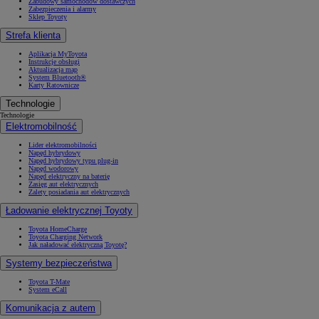
Zabudowy samochodów dostawczych
Zabezpieczenia i alarmy
Sklep Toyoty
Strefa klienta
Aplikacja MyToyota
Instrukcje obsługi
Aktualizacja map
System Bluetooth®
Karty Ratownicze
Technologie
Technologie
Elektromobilność
Lider elektromobilności
Napęd hybrydowy
Napęd hybrydowy typu plug-in
Napęd wodorowy
Napęd elektryczny na baterię
Zasięg aut elektrycznych
Zalety posiadania aut elektrycznych
Ładowanie elektrycznej Toyoty
Toyota HomeCharge
Toyota Charging Network
Jak naładować elektryczną Toyotę?
Systemy bezpieczeństwa
Toyota T-Mate
System eCall
Komunikacja z autem