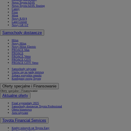
Nowa Toyota bZ4X
Nowa Toyota bZ4X Touring
Camry
Prius
Mirai
Nowy RAV4
Land Cruiser
Nowy GR GT
Samochody dostawcze
Hilux
Nowy Hilux
Nowy Hilux Electric
PROACE Max
PROACE
PROACE Verso
PROACE CITY
PROACE CITY Verso
Samochody używane
Umów się na jazdę testową
Zobacz wszystkie cenniki
Konfiguruj swoją Toyotę
Oferty specjalne i Finansowanie
Oferty specjalne i Finansowanie
Aktualne oferty
Finał wyprzedaży 2025
Samochody dostawcze Toyota Professional
Oferta biznesowa
Auta używane
Toyota Financial Services
Kredyt niższych rat Toyota Easy