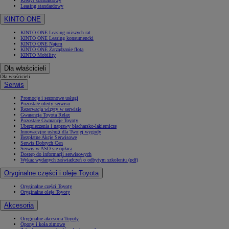
Kredyt standardowy
Leasing standardowy
KINTO ONE
KINTO ONE Leasing niższych rat
KINTO ONE Leasing konsumencki
KINTO ONE Najem
KINTO ONE Zarządzanie flotą
KINTO Mobility
Dla właścicieli
Dla właścicieli
Serwis
Promocje i sezonowe usługi
Pozostałe oferty serwisu
Rezerwacja wizyty w serwisie
Gwarancja Toyota Relax
Pozostałe Gwarancje Toyoty
Ubezpieczenia i naprawy blacharsko-lakiernicze
Innowacyjne usługi dla Twojej wygody
Bezpłatne Akcje Serwisowe
Serwis Dobrych Cen
Serwis w ASO się opłaca
Dostęp do informacji serwisowych
Wykaz wydanych zaświadczeń o odbytym szkoleniu (pdf)
Oryginalne części i oleje Toyota
Oryginalne części Toyoty
Oryginalne oleje Toyoty
Akcesoria
Oryginalne akcesoria Toyoty
Opony i koła zimowe