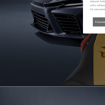
ulepszać funk
celów reklamo
ich ustawieni
Ustawie