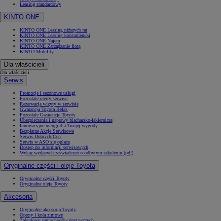
Leasing standardowy
KINTO ONE
KINTO ONE Leasing niższych rat
KINTO ONE Leasing konsumencki
KINTO ONE Najem
KINTO ONE Zarządzanie flotą
KINTO Mobility
Dla właścicieli
Dla właścicieli
Serwis
Promocje i sezonowe usługi
Pozostałe oferty serwisu
Rezerwacja wizyty w serwisie
Gwarancja Toyota Relax
Pozostałe Gwarancje Toyoty
Ubezpieczenia i naprawy blacharsko-lakiernicze
Innowacyjne usługi dla Twojej wygody
Bezpłatne Akcje Serwisowe
Serwis Dobrych Cen
Serwis w ASO się opłaca
Dostęp do informacji serwisowych
Wykaz wydanych zaświadczeń o odbytym szkoleniu (pdf)
Oryginalne części i oleje Toyota
Oryginalne części Toyoty
Oryginalne oleje Toyoty
Akcesoria
Oryginalne akcesoria Toyoty
Opony i koła zimowe
Zabudowy samochodów dostawczych