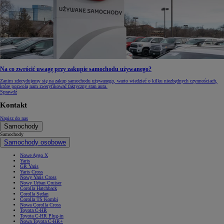
Na co zwrócić uwagę przy zakupie samochodu używanego?
Zanim zdecydujemy się na zakup samochodu używanego, warto wiedzieć o kilku niezbędnych czynnościach,
które pozwolą nam zweryfikować faktyczny stan auta.
Sprawdź
Kontakt
Napisz do nas
Samochody
Samochody
Samochody osobowe
Nowe Aygo X
Yaris
GR Yaris
Yaris Cross
Nowy Yaris Cross
Nowy Urban Cruiser
Corolla Hatchback
Corolla Sedan
Corolla TS Kombi
Nowa Corolla Cross
Toyota C-HR
Toyota C-HR Plug-in
Nowa Toyota C-HR+