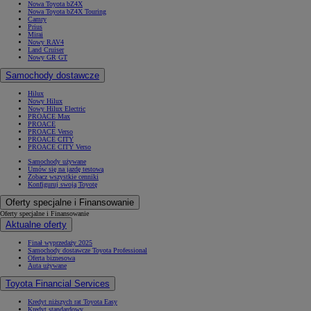
Nowa Toyota bZ4X
Nowa Toyota bZ4X Touring
Camry
Prius
Mirai
Nowy RAV4
Land Cruiser
Nowy GR GT
Samochody dostawcze
Hilux
Nowy Hilux
Nowy Hilux Electric
PROACE Max
PROACE
PROACE Verso
PROACE CITY
PROACE CITY Verso
Samochody używane
Umów się na jazdę testową
Zobacz wszystkie cenniki
Konfiguruj swoją Toyotę
Oferty specjalne i Finansowanie
Oferty specjalne i Finansowanie
Aktualne oferty
Finał wyprzedaży 2025
Samochody dostawcze Toyota Professional
Oferta biznesowa
Auta używane
Toyota Financial Services
Kredyt niższych rat Toyota Easy
Kredyt standardowy