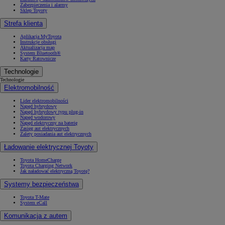
Zabezpieczenia i alarmy
Sklep Toyoty
Strefa klienta
Aplikacja MyToyota
Instrukcje obsługi
Aktualizacja map
System Bluetooth®
Karty Ratownicze
Technologie
Technologie
Elektromobilność
Lider elektromobilności
Napęd hybrydowy
Napęd hybrydowy typu plug-in
Napęd wodorowy
Napęd elektryczny na baterię
Zasięg aut elektrycznych
Zalety posiadania aut elektrycznych
Ładowanie elektrycznej Toyoty
Toyota HomeCharge
Toyota Charging Network
Jak naładować elektryczną Toyotę?
Systemy bezpieczeństwa
Toyota T-Mate
System eCall
Komunikacja z autem