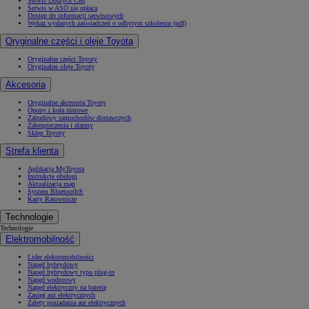
Serwis Dobrych Cen
Serwis w ASO się opłaca
Dostęp do informacji serwisowych
Wykaz wydanych zaświadczeń o odbytym szkoleniu (pdf)
Oryginalne części i oleje Toyota
Oryginalne części Toyoty
Oryginalne oleje Toyoty
Akcesoria
Oryginalne akcesoria Toyoty
Opony i koła zimowe
Zabudowy samochodów dostawczych
Zabezpieczenia i alarmy
Sklep Toyoty
Strefa klienta
Aplikacja MyToyota
Instrukcje obsługi
Aktualizacja map
System Bluetooth®
Karty Ratownicze
Technologie
Technologie
Elektromobilność
Lider elektromobilności
Napęd hybrydowy
Napęd hybrydowy typu plug-in
Napęd wodorowy
Napęd elektryczny na baterię
Zasięg aut elektrycznych
Zalety posiadania aut elektrycznych