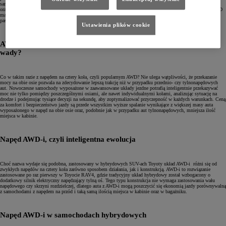
samochodu stara się wyprzedzić przód). Wady to wyższa cena zakupu oraz eksploatacji, większa masa własna
oraz mniej miejsca w kabinie. Obecność wału napędowego łączącego silnik z tylną osią sprawia, że auta RWD
mają wysoko poprowadzony tunel środkowy, dlatego zwykle niemożliwe jest uzyskanie płaskiej podłogi dla
pasażerów w drugim rzędzie.
Ustawienia plików cookie
AWD, czyli napęd na cztery koła – podwójne korzyści to podwójne
wady?
Co w takim razie z napędem na cztery koła, czyli popularnym AWD? Nie ulega wątpliwości, że przekazanie
mocy na obie osie pozwala na zdecydowanie lepszą trakcję niż w przypadku przednio- czy tylnonapędowych
aut. Nowoczesne samochody wyposażone w zaawansowane układy jezdne potrafią inteligentnie przekazywać
moc nie tylko pomiędzy poszczególnymi osiami, ale nawet indywidualnymi kołami, analizując sytuację na
drodze i podejmując tysiące decyzji na sekundę, aby zoptymalizować przyczepność w każdych warunkach. Ceną
za komfort i bezpieczeństwo jazdy są przede wszystkim wyższe spalanie wynikające z większej masy auta
wyposażonego w napęd na obie osie oraz, podobnie jak w przypadku aut tylnonapędowych, mniejsza ilość
miejsca w kabinie.
Napęd AWD-i, czyli inteligentna ewolucja
Choć nazwa wydaje się podobna, zastosowany w hybrydowych SUV-ach Toyoty układ AWD-i różni się od
zwykłych napędów na cztery koła zarówno sposobem działania, jak i konstrukcją. AWD-i to rozwiązanie
zastosowane po raz pierwszy w Toyocie RAV4, gdzie tradycyjny układ hybrydowy został wzbogacony o
dodatkowy silnik elektryczny napędzający tylną oś. Tego typu konstrukcja nie wymaga zastosowania wału
napędowego czy skrzyni rozdzielczej, dlatego auta z AWD-i mogą poszczycić się ekonomią jazdy porównywalną
z samochodami z napędem na przód i taką samą ilością miejsca w kabinie oraz w bagażniku.
Napęd AWD-i w samochodach hybrydowych