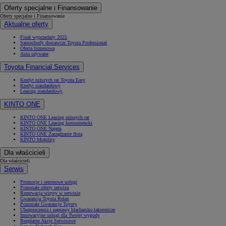
Oferty specjalne i Finansowanie
Oferty specjalne i Finansowanie
Aktualne oferty
Finał wyprzedaży 2025
Samochody dostawcze Toyota Professional
Oferta biznesowa
Auta używane
Toyota Financial Services
Kredyt niższych rat Toyota Easy
Kredyt standardowy
Leasing standardowy
KINTO ONE
KINTO ONE Leasing niższych rat
KINTO ONE Leasing konsumencki
KINTO ONE Najem
KINTO ONE Zarządzanie flotą
KINTO Mobility
Dla właścicieli
Dla właścicieli
Serwis
Promocje i sezonowe usługi
Pozostałe oferty serwisu
Rezerwacja wizyty w serwisie
Gwarancja Toyota Relax
Pozostałe Gwarancje Toyoty
Ubezpieczenia i naprawy blacharsko-lakiernicze
Innowacyjne usługi dla Twojej wygody
Bezpłatne Akcje Serwisowe