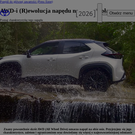
Przejdź do głównej zawartości
(Press Enter)
AWD-i (R)ewolucja napędu na cztery koła
Otwórz menu
Poznaj charakterystykę tego napędu
Znany powszechnie skrót AWD (All Wheel Drive) oznacza napęd na obie osie. Przyjrzyjmy się jego
charakterystyce, zaletom i ograniczeniom oraz dowiedzmy się więcej o najnowocześniejszej odmianie