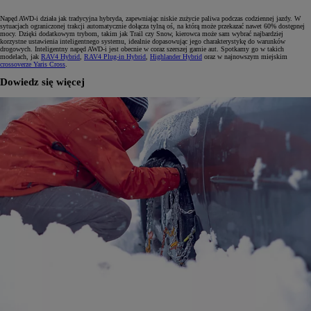
Napęd AWD-i działa jak tradycyjna hybryda, zapewniając niskie zużycie paliwa podczas codziennej jazdy. W
sytuacjach ograniczonej trakcji automatycznie dołącza tylną oś, na którą może przekazać nawet 60% dostępnej
mocy. Dzięki dodatkowym trybom, takim jak Trail czy Snow, kierowca może sam wybrać najbardziej
korzystne ustawienia inteligentnego systemu, idealnie dopasowując jego charakterystykę do warunków
drogowych. Inteligentny napęd AWD-i jest obecnie w coraz szerszej gamie aut. Spotkamy go w takich
modelach, jak
RAV4 Hybrid
,
RAV4 Plug-in Hybrid
,
Highlander Hybrid
oraz w najnowszym miejskim
crossoverze Yaris Cross
.
Dowiedz się więcej