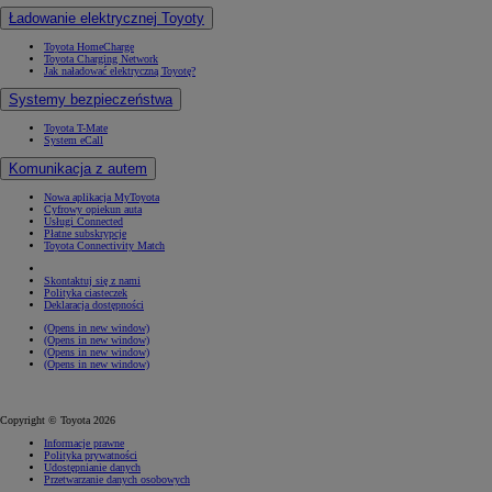
Ładowanie elektrycznej Toyoty
Toyota HomeCharge
Toyota Charging Network
Jak naładować elektryczną Toyotę?
Systemy bezpieczeństwa
Toyota T-Mate
System eCall
Komunikacja z autem
Nowa aplikacja MyToyota
Cyfrowy opiekun auta
Usługi Connected
Płatne subskrypcje
Toyota Connectivity Match
Skontaktuj się z nami
Polityka ciasteczek
Deklaracja dostępności
(Opens in new window)
(Opens in new window)
(Opens in new window)
(Opens in new window)
Copyright © Toyota 2026
Informacje prawne
Polityka prywatności
Udostępnianie danych
Przetwarzanie danych osobowych