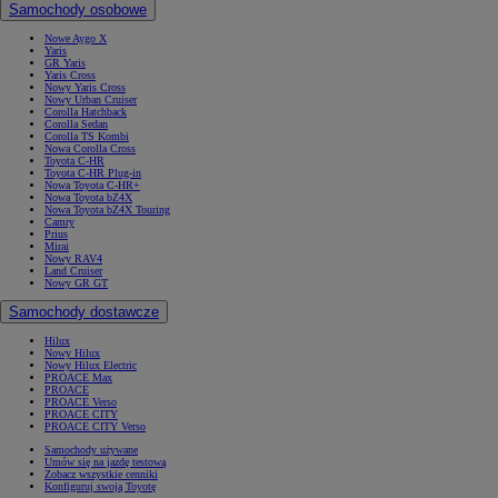
Samochody osobowe
Nowe Aygo X
Yaris
GR Yaris
Yaris Cross
Nowy Yaris Cross
Nowy Urban Cruiser
Corolla Hatchback
Corolla Sedan
Corolla TS Kombi
Nowa Corolla Cross
Toyota C-HR
Toyota C-HR Plug-in
Nowa Toyota C-HR+
Nowa Toyota bZ4X
Nowa Toyota bZ4X Touring
Camry
Prius
Mirai
Nowy RAV4
Land Cruiser
Nowy GR GT
Samochody dostawcze
Hilux
Nowy Hilux
Nowy Hilux Electric
PROACE Max
PROACE
PROACE Verso
PROACE CITY
PROACE CITY Verso
Samochody używane
Umów się na jazdę testową
Zobacz wszystkie cenniki
Konfiguruj swoją Toyotę