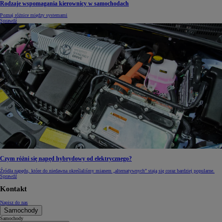
Rodzaje wspomagania kierownicy w samochodach
Poznaj różnice między systemami
Sprawdź
Czym różni się napęd hybrydowy od elektrycznego?
Źródła napędu, które do niedawna określaliśmy mianem „alternatywnych” stają się coraz bardziej popularne.
Sprawdź
Kontakt
Napisz do nas
Samochody
Samochody