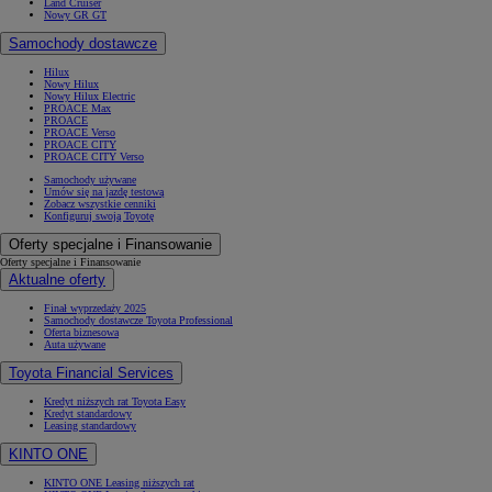
Land Cruiser
Nowy GR GT
Samochody dostawcze
Hilux
Nowy Hilux
Nowy Hilux Electric
PROACE Max
PROACE
PROACE Verso
PROACE CITY
PROACE CITY Verso
Samochody używane
Umów się na jazdę testową
Zobacz wszystkie cenniki
Konfiguruj swoją Toyotę
Oferty specjalne i Finansowanie
Oferty specjalne i Finansowanie
Aktualne oferty
Finał wyprzedaży 2025
Samochody dostawcze Toyota Professional
Oferta biznesowa
Auta używane
Toyota Financial Services
Kredyt niższych rat Toyota Easy
Kredyt standardowy
Leasing standardowy
KINTO ONE
KINTO ONE Leasing niższych rat