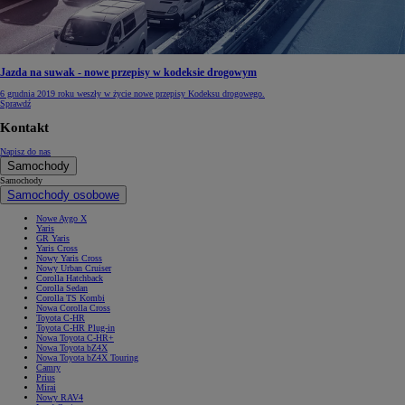
Jazda na suwak - nowe przepisy w kodeksie drogowym
6 grudnia 2019 roku weszły w życie nowe przepisy Kodeksu drogowego.
Sprawdź
Kontakt
Napisz do nas
Samochody
Samochody
Samochody osobowe
Nowe Aygo X
Yaris
GR Yaris
Yaris Cross
Nowy Yaris Cross
Nowy Urban Cruiser
Corolla Hatchback
Corolla Sedan
Corolla TS Kombi
Nowa Corolla Cross
Toyota C-HR
Toyota C-HR Plug-in
Nowa Toyota C-HR+
Nowa Toyota bZ4X
Nowa Toyota bZ4X Touring
Camry
Prius
Mirai
Nowy RAV4