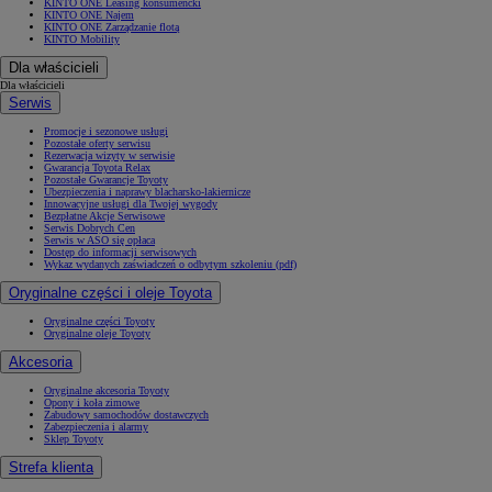
KINTO ONE Leasing konsumencki
KINTO ONE Najem
KINTO ONE Zarządzanie flotą
KINTO Mobility
Dla właścicieli
Dla właścicieli
Serwis
Promocje i sezonowe usługi
Pozostałe oferty serwisu
Rezerwacja wizyty w serwisie
Gwarancja Toyota Relax
Pozostałe Gwarancje Toyoty
Ubezpieczenia i naprawy blacharsko-lakiernicze
Innowacyjne usługi dla Twojej wygody
Bezpłatne Akcje Serwisowe
Serwis Dobrych Cen
Serwis w ASO się opłaca
Dostęp do informacji serwisowych
Wykaz wydanych zaświadczeń o odbytym szkoleniu (pdf)
Oryginalne części i oleje Toyota
Oryginalne części Toyoty
Oryginalne oleje Toyoty
Akcesoria
Oryginalne akcesoria Toyoty
Opony i koła zimowe
Zabudowy samochodów dostawczych
Zabezpieczenia i alarmy
Sklep Toyoty
Strefa klienta