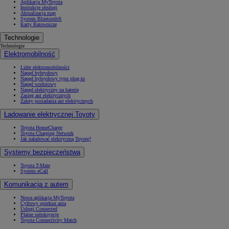
Aplikacja MyToyota
Instrukcje obsługi
Aktualizacja map
System Bluetooth®
Karty Ratownicze
Technologie
Technologie
Elektromobilność
Lider elektromobilności
Napęd hybrydowy
Napęd hybrydowy typu plug-in
Napęd wodorowy
Napęd elektryczny na baterię
Zasięg aut elektrycznych
Zalety posiadania aut elektrycznych
Ładowanie elektrycznej Toyoty
Toyota HomeCharge
Toyota Charging Network
Jak naładować elektryczną Toyotę?
Systemy bezpieczeństwa
Toyota T-Mate
System eCall
Komunikacja z autem
Nowa aplikacja MyToyota
Cyfrowy opiekun auta
Usługi Connected
Płatne subskrypcje
Toyota Connectivity Match