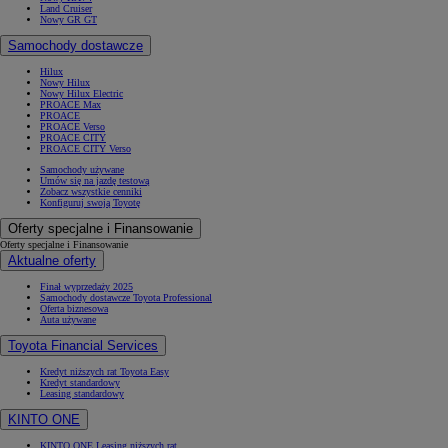
Land Cruiser
Nowy GR GT
Samochody dostawcze
Hilux
Nowy Hilux
Nowy Hilux Electric
PROACE Max
PROACE
PROACE Verso
PROACE CITY
PROACE CITY Verso
Samochody używane
Umów się na jazdę testową
Zobacz wszystkie cenniki
Konfiguruj swoją Toyotę
Oferty specjalne i Finansowanie
Oferty specjalne i Finansowanie
Aktualne oferty
Finał wyprzedaży 2025
Samochody dostawcze Toyota Professional
Oferta biznesowa
Auta używane
Toyota Financial Services
Kredyt niższych rat Toyota Easy
Kredyt standardowy
Leasing standardowy
KINTO ONE
KINTO ONE Leasing niższych rat