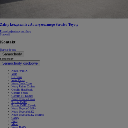
Zalety korzystania z Autoryzowanego Serwisu Toyoty
Poznaj najważniejsze plusy
Sprawdź
Kontakt
Napisz do nas
Samochody
Samochody
Samochody osobowe
Nowe Aygo X
Yaris
GR Yaris
Yaris Cross
Nowy Yaris Cross
Nowy Urban Cruiser
Corolla Hatchback
Corolla Sedan
Corolla TS Kombi
Nowa Corolla Cross
Toyota C-HR
Toyota C-HR Plug-in
Nowa Toyota C-HR+
Nowa Toyota bZ4X
Nowa Toyota bZ4X Touring
Camry
Prius
Mirai
Nowy RAV4