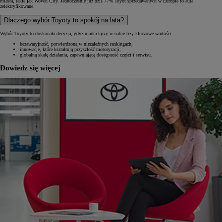
miasta, takie jak Woven City. Jednocześnie już dziś 77% Toyot sprzedawanych w Europie to auta
zelektryfikowane.
Dlaczego wybór Toyoty to spokój na lata?
Wybór Toyoty to doskonała decyzja, gdyż marka łączy w sobie trzy kluczowe wartości:
bezawaryjność, potwierdzoną w niezależnych rankingach;
innowacje, które kształtują przyszłość motoryzacji;
globalną skalę działania, zapewniającą dostępność części i serwisu.
Dowiedz się więcej