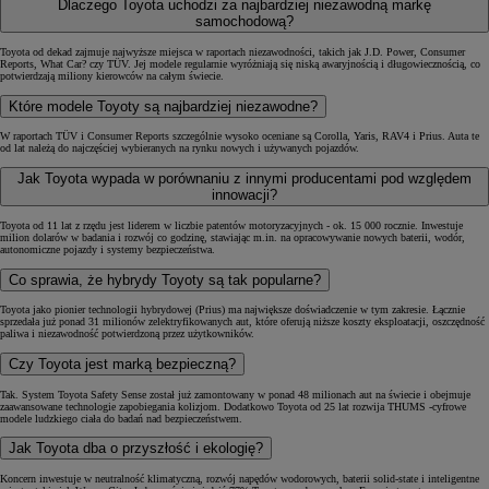
Dlaczego Toyota uchodzi za najbardziej niezawodną markę
samochodową?
Toyota od dekad zajmuje najwyższe miejsca w raportach niezawodności, takich jak J.D. Power, Consumer
Reports, What Car? czy TÜV. Jej modele regularnie wyróżniają się niską awaryjnością i długowiecznością, co
potwierdzają miliony kierowców na całym świecie.
Które modele Toyoty są najbardziej niezawodne?
W raportach TÜV i Consumer Reports szczególnie wysoko oceniane są Corolla, Yaris, RAV4 i Prius. Auta te
od lat należą do najczęściej wybieranych na rynku nowych i używanych pojazdów.
Jak Toyota wypada w porównaniu z innymi producentami pod względem
innowacji?
Toyota od 11 lat z rzędu jest liderem w liczbie patentów motoryzacyjnych - ok. 15 000 rocznie. Inwestuje
milion dolarów w badania i rozwój co godzinę, stawiając m.in. na opracowywanie nowych baterii, wodór,
autonomiczne pojazdy i systemy bezpieczeństwa.
Co sprawia, że hybrydy Toyoty są tak popularne?
Toyota jako pionier technologii hybrydowej (Prius) ma największe doświadczenie w tym zakresie. Łącznie
sprzedała już ponad 31 milionów zelektryfikowanych aut, które oferują niższe koszty eksploatacji, oszczędność
paliwa i niezawodność potwierdzoną przez użytkowników.
Czy Toyota jest marką bezpieczną?
Tak. System Toyota Safety Sense został już zamontowany w ponad 48 milionach aut na świecie i obejmuje
zaawansowane technologie zapobiegania kolizjom. Dodatkowo Toyota od 25 lat rozwija THUMS -cyfrowe
modele ludzkiego ciała do badań nad bezpieczeństwem.
Jak Toyota dba o przyszłość i ekologię?
Koncern inwestuje w neutralność klimatyczną, rozwój napędów wodorowych, baterii solid-state i inteligentne