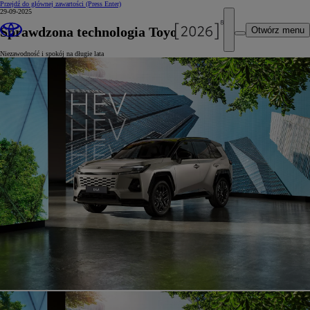
Przejdź do głównej zawartości
(Press Enter)
29-09-2025
Sprawdzona technologia Toyoty
Otwórz menu
Niezawodność i spokój na długie lata