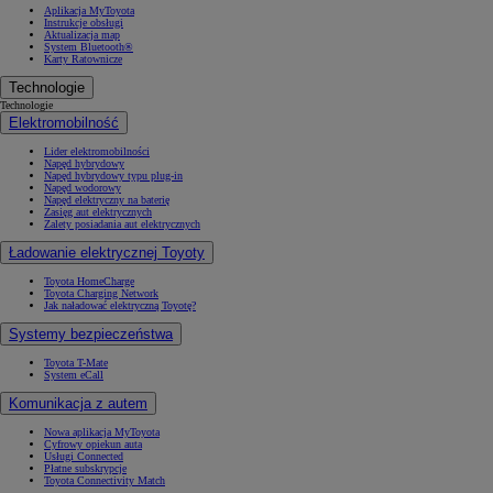
Aplikacja MyToyota
Instrukcje obsługi
Aktualizacja map
System Bluetooth®
Karty Ratownicze
Technologie
Technologie
Elektromobilność
Lider elektromobilności
Napęd hybrydowy
Napęd hybrydowy typu plug-in
Napęd wodorowy
Napęd elektryczny na baterię
Zasięg aut elektrycznych
Zalety posiadania aut elektrycznych
Ładowanie elektrycznej Toyoty
Toyota HomeCharge
Toyota Charging Network
Jak naładować elektryczną Toyotę?
Systemy bezpieczeństwa
Toyota T-Mate
System eCall
Komunikacja z autem
Nowa aplikacja MyToyota
Cyfrowy opiekun auta
Usługi Connected
Płatne subskrypcje
Toyota Connectivity Match