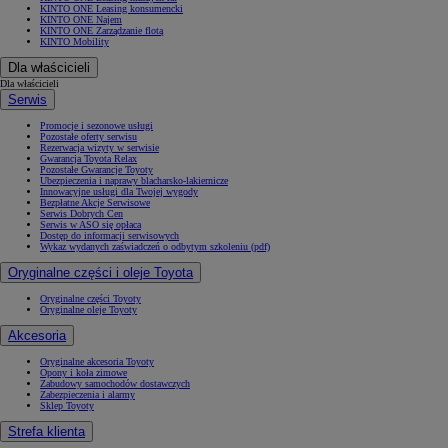
KINTO ONE Leasing konsumencki
KINTO ONE Najem
KINTO ONE Zarządzanie flotą
KINTO Mobility
Dla właścicieli
Dla właścicieli
Serwis
Promocje i sezonowe usługi
Pozostałe oferty serwisu
Rezerwacja wizyty w serwisie
Gwarancja Toyota Relax
Pozostałe Gwarancje Toyoty
Ubezpieczenia i naprawy blacharsko-lakiernicze
Innowacyjne usługi dla Twojej wygody
Bezpłatne Akcje Serwisowe
Serwis Dobrych Cen
Serwis w ASO się opłaca
Dostęp do informacji serwisowych
Wykaz wydanych zaświadczeń o odbytym szkoleniu (pdf)
Oryginalne części i oleje Toyota
Oryginalne części Toyoty
Oryginalne oleje Toyoty
Akcesoria
Oryginalne akcesoria Toyoty
Opony i koła zimowe
Zabudowy samochodów dostawczych
Zabezpieczenia i alarmy
Sklep Toyoty
Strefa klienta