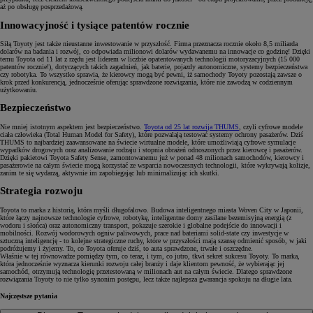
aż po obsługę posprzedażową.
Innowacyjność i tysiące patentów rocznie
Siłą Toyoty jest także nieustanne inwestowanie w przyszłość. Firma przeznacza rocznie około 8,5 miliarda
dolarów na badania i rozwój, co odpowiada milionowi dolarów wydawanemu na innowacje co godzinę! Dzięki
temu Toyota od 11 lat z rzędu jest liderem w liczbie opatentowanych technologii motoryzacyjnych (15 000
patentów rocznie!), dotyczących takich zagadnień, jak baterie, pojazdy autonomiczne, systemy bezpieczeństwa
czy robotyka. To wszystko sprawia, że kierowcy mogą być pewni, iż samochody Toyoty pozostają zawsze o
krok przed konkurencją, jednocześnie oferując sprawdzone rozwiązania, które nie zawodzą w codziennym
użytkowaniu.
Bezpieczeństwo
Nie mniej istotnym aspektem jest bezpieczeństwo.
Toyota od 25 lat rozwija THUMS
, czyli cyfrowe modele
ciała człowieka (Total Human Model for Safety), które pozwalają testować systemy ochrony pasażerów. Dziś
THUMS to najbardziej zaawansowane na świecie wirtualne modele, które umożliwiają cyfrowe symulacje
wypadków drogowych oraz analizowanie rodzaju i stopnia obrażeń odnoszonych przez kierowcę i pasażerów.
Dzięki pakietowi Toyota Safety Sense, zamontowanemu już w ponad 48 milionach samochodów, kierowcy i
pasażerowie na całym świecie mogą korzystać ze wsparcia nowoczesnych technologii, które wykrywają kolizje,
zanim te się wydarzą, aktywnie im zapobiegając lub minimalizując ich skutki.
Strategia rozwoju
Toyota to marka z historią, która myśli długofalowo. Budowa inteligentnego miasta Woven City w Japonii,
które łączy najnowsze technologie cyfrowe, robotykę, inteligentne domy zasilane bezemisyjną energią (z
wodoru i słońca) oraz autonomiczny transport, pokazuje szerokie i globalne podejście do innowacji i
mobilności. Rozwój wodorowych ogniw paliwowych, prace nad bateriami solid-state czy inwestycje w
sztuczną inteligencję - to kolejne strategiczne ruchy, które w przyszłości mają szansę odmienić sposób, w jaki
podróżujemy i żyjemy. To, co Toyota oferuje dziś, to auta sprawdzone, trwałe i oszczędne.
Właśnie w tej równowadze pomiędzy tym, co teraz, i tym, co jutro, tkwi sekret sukcesu Toyoty. To marka,
która jednocześnie wyznacza kierunki rozwoju całej branży i daje klientom pewność, że wybierając jej
samochód, otrzymują technologię przetestowaną w milionach aut na całym świecie. Dlatego sprawdzone
rozwiązania Toyoty to nie tylko synonim postępu, lecz także najlepsza gwarancja spokoju na długie lata.
Najczęstsze pytania