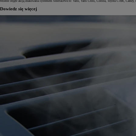
Modele objęte akcją znakowania systemem SelectaDNA to: Yaris, Yaris Cross, Corolla, Toyota C-HR, Camry, Pr
Dowiedz się więcej
Od
81 900 zł
Yaris Cross
HYBRID