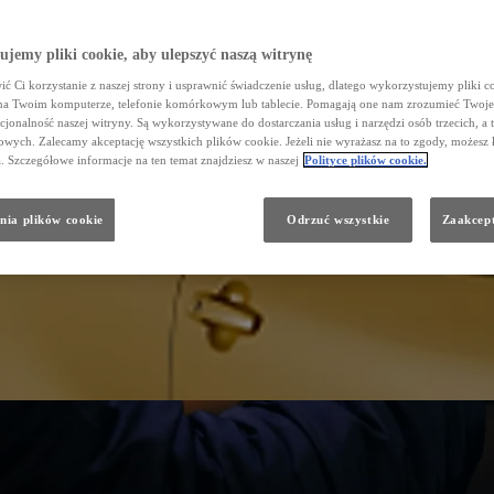
jemy pliki cookie, aby ulepszyć naszą witrynę
ć Ci korzystanie z naszej strony i usprawnić świadczenie usług, dlatego wykorzystujemy pliki co
na Twoim komputerze, telefonie komórkowym lub tablecie. Pomagają one nam zrozumieć Twoje 
cjonalność naszej witryny. Są wykorzystywane do dostarczania usług i narzędzi osób trzecich, a 
wych. Zalecamy akceptację wszystkich plików cookie. Jeżeli nie wyrażasz na to zgody, możesz 
a. Szczegółowe informacje na ten temat znajdziesz w naszej
Polityce plików cookie.
nia plików cookie
Odrzuć wszystkie
Zaakcept