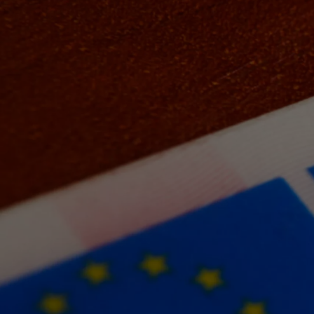
Od
105 300 zł
Corolla Hatchback
HYBRID