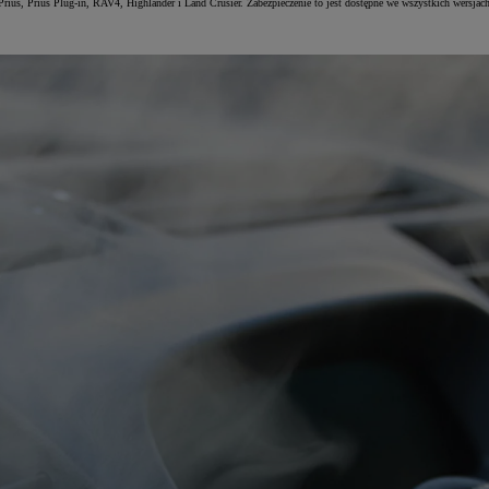
ius, Prius Plug-in, RAV4, Highlander i Land Crusier. Zabezpieczenie to jest dostępne we wszystkich wersjach