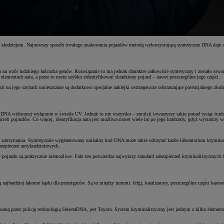
 złodziejom. Najnowszy sposób trwałego znakowania pojazdów metodą wykorzystującą syntetyczne DNA daje nadzi
 wzór ludzkiego łańcucha genów. Rozwiązanie to ma jednak charakter całkowicie syntetyczny i zostało stworz
lementach auta, a przez to może szybko zidentyfikować skradziony pojazd – nawet poszczególne jego części.
ego szybach umieszczane są dodatkowo specjalne naklejki ostrzegawcze odstraszające potencjalnego złodzieja
DNA widocznej wyłącznie w świetle UV. Jednak to nie wszystko – emulsji towarzyszy także ponad tysiąc tr
ieli pojazdów. Co więcej, identyfikacja auta jest możliwa nawet wiele lat po jego kradzieży, gdyż wystarcz
zatrzymania. Syntetycznie wygenerowany unikalny kod DNA może także odczytać każde laboratorium kryminali
ezpieczeń antykradzieżowych.
ojazdu są praktycznie niemożliwe. Fakt ten potwierdza najwyższy standard zabezpieczeń kryminalistycznych 
rdziej łakome kąski dla przestępców. Są to między innymi: felgi, katalizatory, poszczególne części karoser
ną przez policję technologią SelectaDNA, jest Toyota. System kryminalistyczny jest jednym z kilku elemen