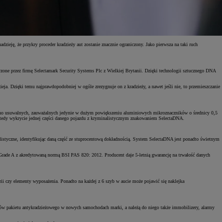
Zad
eję, że przykry proceder kradzieży aut zostanie znacznie ograniczony. Jako pierwsza na taki ruch
C
one przez firmę Selectamark Security Systems Plc z Wielkiej Brytanii. Dzięki technologii sztucznego DNA
. Dzięki temu najprawdopodobniej w ogóle zrezygnuje on z kradzieży, a nawet jeśli nie, to przemieszczanie
udno usuwalnych, zauważalnych jedynie w dużym powiększeniu aluminiowych mikroznaczników o średnicy 0,5
y wtedy wykrycie jednej części danego pojazdu z kryminalistycznym znakowaniem SelectaDNA.
styczne, identyfikując daną część ze stuprocentową dokładnością. System SelectaDNA jest ponadto świetnym
Grade A z akredytowaną normą BSI PAS 820: 2012. Producent daje 5-letnią gwarancję na trwałość danych
ii czy elementy wyposażenia. Ponadto na każdej z 6 szyb w aucie może pojawić się naklejka
Zad
C
tów pakietu antykradzieżowego w nowych samochodach marki, a należą do niego także immobilizery, alarmy