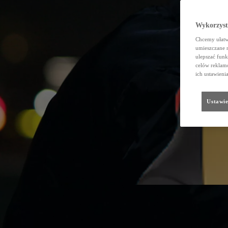
Wykorzystu
Chcemy ułatwi
umieszczane 
ulepszać funk
celów reklamo
ich ustawieni
Ustawie