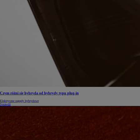
Czym różni się hybryda od hybrydy typu plug-in
Elektryczne napędy hybrydowe
Sprawdź