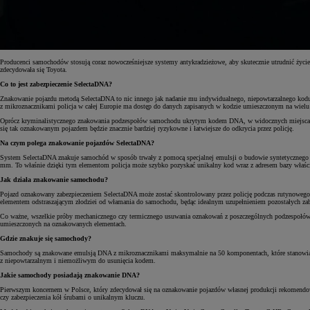
Producenci samochodów stosują coraz nowocześniejsze systemy antykradzieżowe, aby skutecznie utrudnić życie
zdecydowała się Toyota.
Co to jest zabezpieczenie SelectaDNA?
Znakowanie pojazdu metodą SelectaDNA to nic innego jak nadanie mu indywidualnego, niepowtarzalnego kodu na
z mikroznacznikami policja w całej Europie ma dostęp do danych zapisanych w kodzie umieszczonym na wielu e
Oprócz kryminalistycznego znakowania podzespołów samochodu ukrytym kodem DNA, w widocznych miejscach na j
się tak oznakowanym pojazdem będzie znacznie bardziej ryzykowne i łatwiejsze do odkrycia przez policję.
Na czym polega znakowanie pojazdów SelectaDNA?
System SelectaDNA znakuje samochód w sposób trwały z pomocą specjalnej emulsji o budowie syntetycznego 
mm. To właśnie dzięki tym elementom policja może szybko pozyskać unikalny kod wraz z adresem bazy właścic
Jak działa znakowanie samochodu?
Pojazd oznakowany zabezpieczeniem SelectaDNA może zostać skontrolowany przez policję podczas rutynowego 
elementem odstraszającym złodziei od włamania do samochodu, będąc idealnym uzupełnieniem pozostałych zab
Co ważne, wszelkie próby mechanicznego czy termicznego usuwania oznakowań z poszczególnych podzespołów p
umieszczonych na oznakowanych elementach.
Gdzie znakuje się samochody?
Samochody są znakowane emulsją DNA z mikroznacznikami maksymalnie na 50 komponentach, które stanowią najba
z niepowtarzalnym i niemożliwym do usunięcia kodem.
Jakie samochody posiadają znakowanie DNA?
Pierwszym koncernem w Polsce, który zdecydował się na oznakowanie pojazdów własnej produkcji rekomendowa
czy zabezpieczenia kół śrubami o unikalnym kluczu.