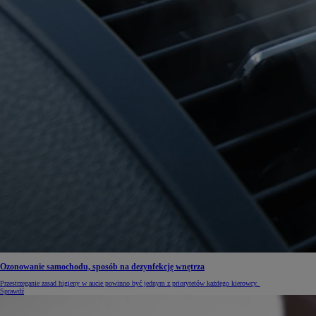
Ozonowanie samochodu, sposób na dezynfekcję wnętrza
Przestrzeganie zasad higieny w aucie powinno być jednym z priorytetów każdego kierowcy.
Sprawdź