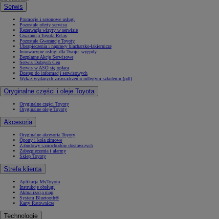
Serwis
Promocje i sezonowe usługi
Pozostałe oferty serwisu
Rezerwacja wizyty w serwisie
Gwarancja Toyota Relax
Pozostałe Gwarancje Toyoty
Ubezpieczenia i naprawy blacharsko-lakiernicze
Innowacyjne usługi dla Twojej wygody
Bezpłatne Akcje Serwisowe
Serwis Dobrych Cen
Serwis w ASO się opłaca
Dostęp do informacji serwisowych
Wykaz wydanych zaświadczeń o odbytym szkoleniu (pdf)
Oryginalne części i oleje Toyota
Oryginalne części Toyoty
Oryginalne oleje Toyoty
Akcesoria
Oryginalne akcesoria Toyoty
Opony i koła zimowe
Zabudowy samochodów dostawczych
Zabezpieczenia i alarmy
Sklep Toyoty
Strefa klienta
Aplikacja MyToyota
Instrukcje obsługi
Aktualizacja map
System Bluetooth®
Karty Ratownicze
Technologie