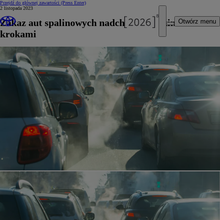
Przejdź do głównej zawartości
(Press Enter)
2 listopada 2023
Zakaz aut spalinowych nadchodzi wielkimi
Otwórz menu
krokami