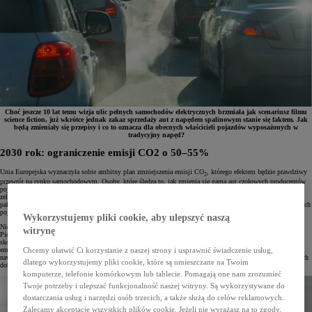
Choć jeszcze 10 lat temu wizja ulic pełnych samochodów elektrycznych brzmiała jak scenariusz filmu
science fiction, już wkrótce jednak zakaz sprzedaży aut z napędem spalinowym stanie się faktem. Jak
będą zmieniały się przepisy i co to oznacza dla obecnych właścicieli pojazdów wyposażonych w
tradycyjny napęd?
2030 rok: ograniczenie emisji CO2 o 50–55%
Unia Europejska wyznaczyła sobie ambitny plan zmniejszenia emisji CO
, którego efektem będzie prawdziwy
2
przewrót na rynku samochodowym. Osoby, które śledzą to, jak zmienia się gama aut czołowych producentów
pojazdów, wiedzą, że świadkami tej rewolucji jesteśmy od dobrych kilku lat. Dziś nikogo już nie dziwi
zelektryfikowana gama pojazdów oferująca elektryczną alternatywę zarówno w segmencie aut miejskich, jak i
pakownych SUV-ów. Hybrydy na dobre opanowały rynek, wyprzedzając pod względem liczby zarejestrowanych
pojazdów auta z napędem benzynowym.
Wykorzystujemy pliki cookie, aby ulepszyć naszą
Niektórzy producenci samochodów – jak Toyota – nad czystszymi źródłami napędu pracowali od lat.
witrynę
Pionierskie
samochody hybrydowe
naszej marki na ulice wyjechały już przeszło 25 lat temu! Inni musieli
skorygować swoje strategie wraz z przyjęciem unijnych planów zakładających zmniejszenie do 2030 roku
emisji samochodów osobowych o 55%, a dostawczych – o 50%. Choć rzeczywistość potrafi weryfikować
Chcemy ułatwić Ci korzystanie z naszej strony i usprawnić świadczenie usług,
nawet najbardziej przemyślane strategie, dziś jedno jest pewne – po przeszło 120 latach epoka aut spalinowych
dlatego wykorzystujemy pliki cookie, które są umieszczane na Twoim
dobiega końca.
komputerze, telefonie komórkowym lub tablecie. Pomagają one nam zrozumieć
Twoje potrzeby i ulepszać funkcjonalność naszej witryny. Są wykorzystywane do
dostarczania usług i narzędzi osób trzecich, a także służą do celów reklamowych.
Zalecamy akceptację wszystkich plików cookie. Jeżeli nie wyrażasz na to zgody,