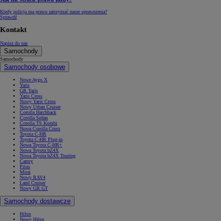
Kiedy policja ma prawo zatrzymać nasze uprawnienia?
Sprawdź
Kontakt
Napisz do nas
Samochody
Samochody
Samochody osobowe
Nowe Aygo X
Yaris
GR Yaris
Yaris Cross
Nowy Yaris Cross
Nowy Urban Cruiser
Corolla Hatchback
Corolla Sedan
Corolla TS Kombi
Nowa Corolla Cross
Toyota C-HR
Toyota C-HR Plug-in
Nowa Toyota C-HR+
Nowa Toyota bZ4X
Nowa Toyota bZ4X Touring
Camry
Prius
Mirai
Nowy RAV4
Land Cruiser
Nowy GR GT
Samochody dostawcze
Hilux
Nowy Hilux