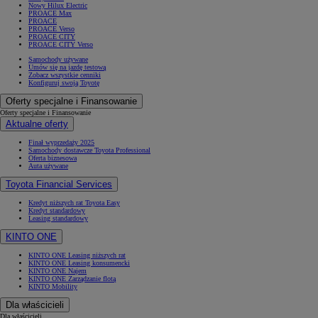
Nowy Hilux Electric
PROACE Max
PROACE
PROACE Verso
PROACE CITY
PROACE CITY Verso
Samochody używane
Umów się na jazdę testową
Zobacz wszystkie cenniki
Konfiguruj swoją Toyotę
Oferty specjalne i Finansowanie
Oferty specjalne i Finansowanie
Aktualne oferty
Finał wyprzedaży 2025
Samochody dostawcze Toyota Professional
Oferta biznesowa
Auta używane
Toyota Financial Services
Kredyt niższych rat Toyota Easy
Kredyt standardowy
Leasing standardowy
KINTO ONE
KINTO ONE Leasing niższych rat
KINTO ONE Leasing konsumencki
KINTO ONE Najem
KINTO ONE Zarządzanie flotą
KINTO Mobility
Dla właścicieli
Dla właścicieli