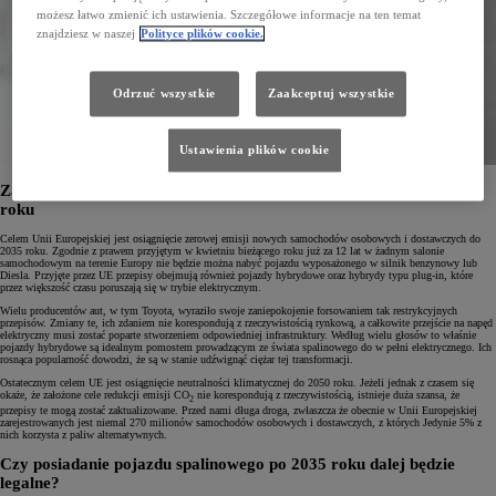
możesz łatwo zmienić ich ustawienia. Szczegółowe informacje na ten temat
znajdziesz w naszej
Polityce plików cookie.
Odrzuć wszystkie
Zaakceptuj wszystkie
Ustawienia plików cookie
Zakaz sprzedaży nowych samochodów spalinowych już od 2035
roku
Celem Unii Europejskiej jest osiągnięcie zerowej emisji nowych samochodów osobowych i dostawczych do
2035 roku. Zgodnie z prawem przyjętym w kwietniu bieżącego roku już za 12 lat w żadnym salonie
samochodowym na terenie Europy nie będzie można nabyć pojazdu wyposażonego w silnik benzynowy lub
Diesla. Przyjęte przez UE przepisy obejmują również pojazdy hybrydowe oraz hybrydy typu plug-in, które
przez większość czasu poruszają się w trybie elektrycznym.
Wielu producentów aut, w tym Toyota, wyraziło swoje zaniepokojenie forsowaniem tak restrykcyjnych
przepisów. Zmiany te, ich zdaniem nie korespondują z rzeczywistością rynkową, a całkowite przejście na napęd
elektryczny musi zostać poparte stworzeniem odpowiedniej infrastruktury. Według wielu głosów to właśnie
pojazdy hybrydowe są idealnym pomostem prowadzącym ze świata spalinowego do w pełni elektrycznego. Ich
rosnąca popularność dowodzi, że są w stanie udźwignąć ciężar tej transformacji.
Ostatecznym celem UE jest osiągnięcie neutralności klimatycznej do 2050 roku. Jeżeli jednak z czasem się
okaże, że założone cele redukcji emisji CO
nie korespondują z rzeczywistością, istnieje duża szansa, że
2
przepisy te mogą zostać zaktualizowane. Przed nami długa droga, zwłaszcza że obecnie w Unii Europejskiej
zarejestrowanych jest niemal 270 milionów samochodów osobowych i dostawczych, z których Jedynie 5% z
nich korzysta z paliw alternatywnych.
Czy posiadanie pojazdu spalinowego po 2035 roku dalej będzie
legalne?