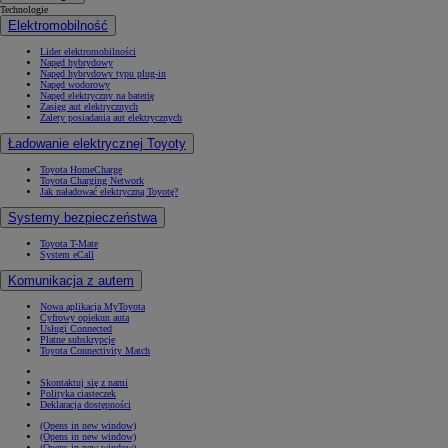
Technologie
Elektromobilność
Lider elektromobilności
Napęd hybrydowy
Napęd hybrydowy typu plug-in
Napęd wodorowy
Napęd elektryczny na baterię
Zasięg aut elektrycznych
Zalety posiadania aut elektrycznych
Ładowanie elektrycznej Toyoty
Toyota HomeCharge
Toyota Charging Network
Jak naładować elektryczną Toyotę?
Systemy bezpieczeństwa
Toyota T-Mate
System eCall
Komunikacja z autem
Nowa aplikacja MyToyota
Cyfrowy opiekun auta
Usługi Connected
Płatne subskrypcje
Toyota Connectivity Match
Skontaktuj się z nami
Polityka ciasteczek
Deklaracja dostępności
(Opens in new window)
(Opens in new window)
(Opens in new window)