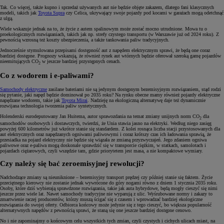
Tak. Co więcej, także kupno i sprzedaż używanych aut nie będzie objęte zakazem, dlatego fani klasycznych
modeli, takich jak
Toyota Supra
czy Celica, ukrywający swoje pojazdy pod kocami w garażach mogą odetchnąć
z ulgą.
Wiele wskazuje jednak na to, że życie z autem spalinowym może zostać mocno utrudnione. Mowa tu o
proekologicznych rozwiązaniach, takich jak np. strefy czystego transportu (w Warszawie już od 2024 roku). Z
pewnością wzrosną też koszty ubezpieczenia, a także tankowania paliw tradycyjnych.
Jednocześnie stymulowana przepisami dostępność aut z napędem elektrycznym sprawi, że będą one coraz
bardziej dostępne. Prognozy wskazują, że również rynek aut wtórnych będzie oferował szeroką gamę pojazdów
nieemitujących CO
w jeszcze bardziej przystępnych cenach.
2
Co z wodorem i e-paliwami?
Samochody elektryczne
zasilane bateriami nie są jedynym dostępnym bezemisyjnym rozwiązaniem, stąd rodzi
się pytanie, jaki napęd będzie dominował po 2035 roku? Na rynku obecne mamy również pojazdy elektryczne
napędzane wodorem, takie jak
Toyota Mirai
. Nadzieję na ekologiczną alternatywę daje też dynamicznie
rozwijana technologia tworzenia paliw syntetycznych.
Holenderski eurodeputowany Jan Huitema, autor sprawozdania na temat zmiany unijnych norm CO
dla
2
samochodów osobowych i dostawczych, twierdzi, że Unia stawia jasno na elektryki. Według niego zasięg
powyżej 600 kilometrów już wkrótce stanie się standardem. Z kolei rosnąca liczba stacji przystosowanych dla
aut elektrycznych oraz napędzanych ogniwami paliwowymi i coraz krótszy czas ich ładowania sprawią, że
przesiadka na pojazd elektryczny nie będzie się wiązała ze zmianą przyzwyczajeń. Jego zdaniem ogniwa
paliwowe oraz e-paliwa mogą doskonale sprawdzić się w transporcie ciężkim, w statkach, samolotach i
pojazdach ciężarowych, czyli wszędzie tam, gdzie priorytetem jest masa, a nie kompaktowe wymiary.
Czy należy się bać zeroemisyjnej rewolucji?
Nadchodzące zmiany są nieuniknione – bezemisyjny transport prędzej czy później stanie się faktem. Życie
przeciętnego kierowcy nie zostanie jednak wywrócone do góry nogami równo z dniem 1 stycznia 2035 roku.
Osoby, które dziś wybierają sprawdzone rozwiązania, takie jak auta hybrydowe, będą mogły cieszyć się nimi
jeszcze przez wiele lat. Nawet samochody tradycyjne nie wyparują z ulic. Wyśrubowane normy i zakazy to
zmartwienie raczej producentów, którzy muszą ścigać się z czasem i wprowadzać bardziej ekologiczne
rozwiązania do swojej oferty. Odbiorca końcowy może jedynie się z tego cieszyć, bo większa popularność
alternatywnych napędów z pewnością sprawi, że staną się one jeszcze bardziej dostępne cenowo.
No i nie zapominajmy o końcowym celu wszystkich tych zmian, czyli czystych i cichych ulicach miast, na