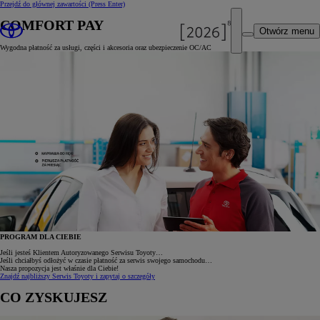
Przejdź do głównej zawartości
(Press Enter)
COMFORT PAY
Otwórz menu
Wygodna płatność za usługi, części i akcesoria oraz ubezpieczenie OC/AC
PROGRAM DLA CIEBIE
Jeśli jesteś Klientem Autoryzowanego Serwisu Toyoty…
Jeśli chciałbyś odłożyć w czasie płatność za serwis swojego samochodu…
Nasza propozycja jest właśnie dla Ciebie!
Znajdź najbliższy Serwis Toyoty i zapytaj o szczegóły
CO ZYSKUJESZ