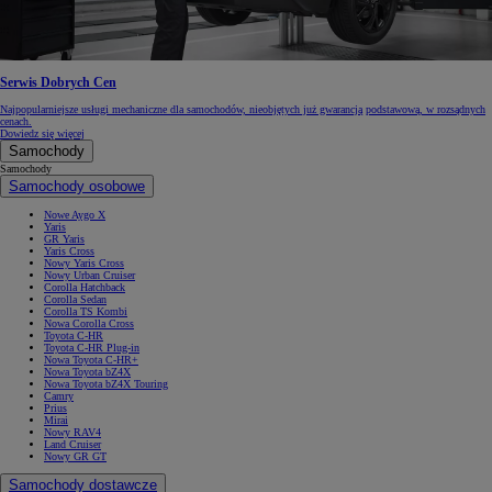
Serwis Dobrych Cen
Najpopularniejsze usługi mechaniczne dla samochodów, nieobjętych już gwarancją podstawową, w rozsądnych
cenach.
Dowiedz się więcej
Samochody
Samochody
Samochody osobowe
Nowe Aygo X
Yaris
GR Yaris
Yaris Cross
Nowy Yaris Cross
Nowy Urban Cruiser
Corolla Hatchback
Corolla Sedan
Corolla TS Kombi
Nowa Corolla Cross
Toyota C-HR
Toyota C-HR Plug-in
Nowa Toyota C-HR+
Nowa Toyota bZ4X
Nowa Toyota bZ4X Touring
Camry
Prius
Mirai
Nowy RAV4
Land Cruiser
Nowy GR GT
Samochody dostawcze