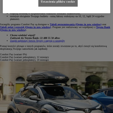
Ustawienia plików cookie
pełen komfort obsługi,
minimum formalności realizowanych bezpośrednio u Dilera,
dogodne warunki spłaty,
komfortowe odroczenie płatności: naprawiasz auto od ręki, a płacisz dopiero za miesiąc,
większą swobodę w dysponowaniu własnymi środkami finansowymi,
mniejsze obciążenie Twojego budżetu - sumę faktury rozłożymy na 10, 12, bądź 24 wygodne
płatności.
Szczegóły programu Comfort Pay są dostępne w
Tabeli oprocentowania
(Opens in new window)
oraz
Tabeli opłat i prowizji
(Opens in new window)
. Program jest realizowany we współpracy z
Toyota Bank
(Opens in new window)
.
Chcesz wiedzieć więcej?
Zadzwoń do Toyota Bank: 22 488 55 50 albo:
Znajdź najbliższy Serwis Toyoty i zapytaj o szczegóły
Poznaj korzyści płynące z innych programów, które zostały stworzone po to, abyś cieszył się komfortową
eksploatacją Twojego samochodu jak najdłużej:
Comfort Pay (wariant 0%)
Comfort Pay (wariant pełnopłatny), 12 miesięcy
Comfort Pay (wariant pełnopłatny), 24 miesiące