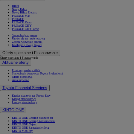
Hilux
Nowy Hilux
Nowy Hilux Electric
PROACE Max
PROACE
PROACE Verso
PROACE CITY
PROACE CITY Verso
Samochody używane
Umów się na jazdę testową
Zobacz wszystkie cenniki
Konfiguruj swoją Toyotę
Oferty specjalne i Finansowanie
Oferty specjalne i Finansowanie
Aktualne oferty
Finał wyprzedaży 2025
Samochody dostawcze Toyota Professional
Oferta biznesowa
Auta używane
Toyota Financial Services
Kredyt niższych rat Toyota Easy
Kredyt standardowy
Leasing standardowy
KINTO ONE
KINTO ONE Leasing niższych rat
KINTO ONE Leasing konsumencki
KINTO ONE Najem
KINTO ONE Zarządzanie flotą
KINTO Mobility