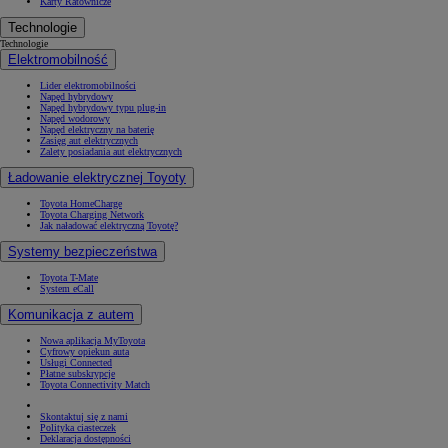
Karty Ratownicze
Technologie
Technologie
Elektromobilność
Lider elektromobilności
Napęd hybrydowy
Napęd hybrydowy typu plug-in
Napęd wodorowy
Napęd elektryczny na baterię
Zasięg aut elektrycznych
Zalety posiadania aut elektrycznych
Ładowanie elektrycznej Toyoty
Toyota HomeCharge
Toyota Charging Network
Jak naładować elektryczną Toyotę?
Systemy bezpieczeństwa
Toyota T-Mate
System eCall
Komunikacja z autem
Nowa aplikacja MyToyota
Cyfrowy opiekun auta
Usługi Connected
Płatne subskrypcje
Toyota Connectivity Match
Skontaktuj się z nami
Polityka ciasteczek
Deklaracja dostępności