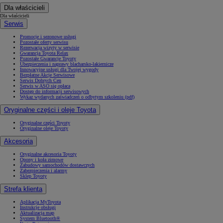
Dla właścicieli
Dla właścicieli
Serwis
Promocje i sezonowe usługi
Pozostałe oferty serwisu
Rezerwacja wizyty w serwisie
Gwarancja Toyota Relax
Pozostałe Gwarancje Toyoty
Ubezpieczenia i naprawy blacharsko-lakiernicze
Innowacyjne usługi dla Twojej wygody
Bezpłatne Akcje Serwisowe
Serwis Dobrych Cen
Serwis w ASO się opłaca
Dostęp do informacji serwisowych
Wykaz wydanych zaświadczeń o odbytym szkoleniu (pdf)
Oryginalne części i oleje Toyota
Oryginalne części Toyoty
Oryginalne oleje Toyoty
Akcesoria
Oryginalne akcesoria Toyoty
Opony i koła zimowe
Zabudowy samochodów dostawczych
Zabezpieczenia i alarmy
Sklep Toyoty
Strefa klienta
Aplikacja MyToyota
Instrukcje obsługi
Aktualizacja map
System Bluetooth®