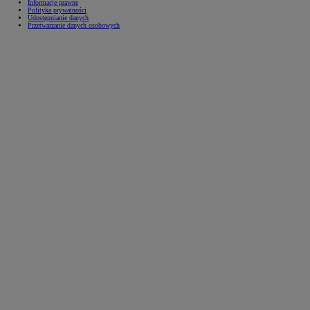
Informacje prawne
Polityka prywatności
Udostępnianie danych
Przetwarzanie danych osobowych