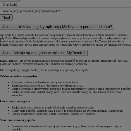
O aplikacji
2
Analiza jazdy, przewodnik jazdy hybrydowej/EV
3
Next
Jaka jest różnica między aplikacją MyToyota a portalem klienta?
Aplikacja MyToyota pozwala Ci pozostać połączonym z Twoim samochodem w każdym momencie, podczas
gdy Portal Klienta daje możliwość rozszerzonego wglądu w raporty, pobierania instrukcji i włączania różnych
funkcji multimediów. Niektóre funkcjonalności dostępne są zarówno w aplikacji MyToyota jak również w
Portalu Klienta przy użyciu tego samego konta np. rezerwacja wizyty serwisowej online czy historia serwisowa.
Jakie funkcje są dostępne w aplikacji MyToyota?
Dzięki aplikacji MyToyota możesz zdalnie nawiązywać łączność ze swoim pojazdem, monitorować jego stan,
planować podróże, zarządzać ładowaniem i pobierać aktualizacje systemów.
Oto szczegółowy przegląd funkcji, które są dostępne w aplikacji MyToyota:
Zdalne zarządzanie pojazdem
Start/stop: zdalne uruchamianie i wyłączanie samochodu.
Zamykanie/otwieranie drzwi: dostępne z dowolnego miejsca.
Zdalne sterowanie klimatyzacją: przygotuj idealną temperaturę w kabinie przed rozpoczęciem podróży.
Zdalne uruchamianie świateł awaryjnych: uruchom światła awaryjne, aby łatwiej zlokalizować
samochód.
Lokalizacja i nawigacja
Znajdź moje auto: pokaż na mapie lokalizację zaparkowanego pojazdu.
Planowanie podróży: zaplanuj trasy i wyślij je bezpośrednio do systemu nawigacji samochodu.
Punkty użyteczności publicznej (POI): wyszukuj i zapisuj cele podróży.
Stan i konserwacja pojazdu
Powiadomienia serwisowe: otrzymuj powiadomienia, gdy Twój samochód wymaga wizyty w
serwisie.