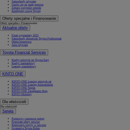
Samochody używane
Umów się na jazdę testową
Zobacz wszystkie cenniki
Konfiguruj swoją Toyotę
Oferty specjalne i Finansowanie
Oferty specjalne i Finansowanie
Aktualne oferty
Finał wyprzedaży 2025
Samochody dostawcze Toyota Professional
Oferta biznesowa
Auta używane
Toyota Financial Services
Kredyt niższych rat Toyota Easy
Kredyt standardowy
Leasing standardowy
KINTO ONE
KINTO ONE Leasing niższych rat
KINTO ONE Leasing konsumencki
KINTO ONE Najem
KINTO ONE Zarządzanie flotą
KINTO Mobility
Dla właścicieli
Dla właścicieli
Serwis
Promocje i sezonowe usługi
Pozostałe oferty serwisu
Rezerwacja wizyty w serwisie
Gwarancja Toyota Relax