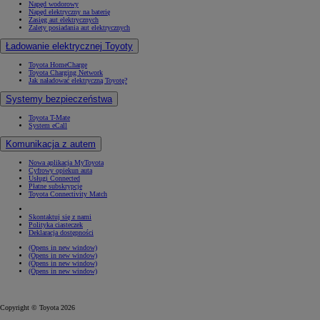
Napęd wodorowy
Napęd elektryczny na baterię
Zasięg aut elektrycznych
Zalety posiadania aut elektrycznych
Ładowanie elektrycznej Toyoty
Toyota HomeCharge
Toyota Charging Network
Jak naładować elektryczną Toyotę?
Systemy bezpieczeństwa
Toyota T-Mate
System eCall
Komunikacja z autem
Nowa aplikacja MyToyota
Cyfrowy opiekun auta
Usługi Connected
Płatne subskrypcje
Toyota Connectivity Match
Skontaktuj się z nami
Polityka ciasteczek
Deklaracja dostępności
(Opens in new window)
(Opens in new window)
(Opens in new window)
(Opens in new window)
Copyright © Toyota 2026