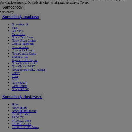
obowiązujące przepisy. Dowiedz się więcej u lokalnego sprzedawcy Toyoty.
Samochody
Samochody
Samochody osobowe
Nowe Aygo X
Yaris
GR Yaris
Yaris Cross
Nowy Yaris Cross
Nowy Urban Cruiser
Corolla Hatchback
Corolla Sedan
Corolla TS Kombi
Nowa Corolla Cross
Toyota C-HR
Toyota C-HR Plug-in
Nowa Toyota C-HR+
Nowa Toyota bZ4X
Nowa Toyota bZ4X Touring
Camry
Prius
Mirai
Nowy RAV4
Land Cruiser
Nowy GR GT
Samochody dostawcze
Hilux
Nowy Hilux
Nowy Hilux Electric
PROACE Max
PROACE
PROACE Verso
PROACE CITY
PROACE CITY Verso