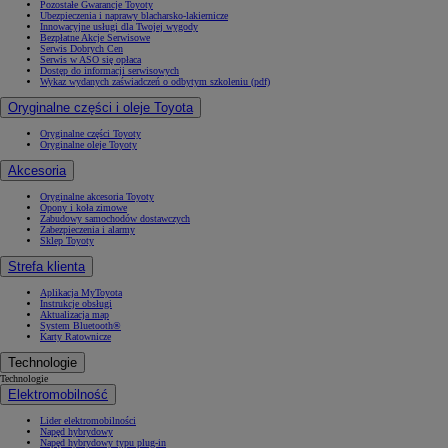
Pozostałe Gwarancje Toyoty
Ubezpieczenia i naprawy blacharsko-lakiernicze
Innowacyjne usługi dla Twojej wygody
Bezpłatne Akcje Serwisowe
Serwis Dobrych Cen
Serwis w ASO się opłaca
Dostęp do informacji serwisowych
Wykaz wydanych zaświadczeń o odbytym szkoleniu (pdf)
Oryginalne części i oleje Toyota
Oryginalne części Toyoty
Oryginalne oleje Toyoty
Akcesoria
Oryginalne akcesoria Toyoty
Opony i koła zimowe
Zabudowy samochodów dostawczych
Zabezpieczenia i alarmy
Sklep Toyoty
Strefa klienta
Aplikacja MyToyota
Instrukcje obsługi
Aktualizacja map
System Bluetooth®
Karty Ratownicze
Technologie
Technologie
Elektromobilność
Lider elektromobilności
Napęd hybrydowy
Napęd hybrydowy typu plug-in