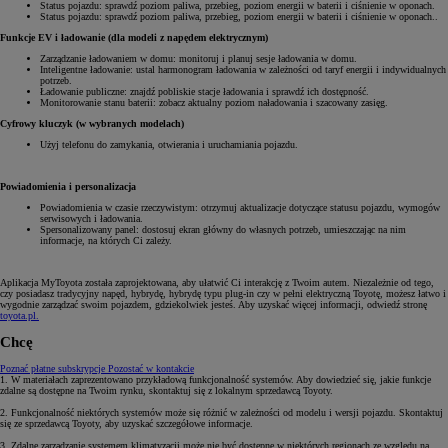
Status pojazdu: sprawdź poziom paliwa, przebieg, poziom energii w baterii i ciśnienie w oponach.
Status pojazdu: sprawdź poziom paliwa, przebieg, poziom energii w baterii i ciśnienie w oponach..
Funkcje EV i ładowanie (dla modeli z napędem elektrycznym)
Zarządzanie ładowaniem w domu: monitoruj i planuj sesje ładowania w domu.
Inteligentne ładowanie: ustal harmonogram ładowania w zależności od taryf energii i indywidualnych
potrzeb.
Ładowanie publiczne: znajdź pobliskie stacje ładowania i sprawdź ich dostępność.
Monitorowanie stanu baterii: zobacz aktualny poziom naładowania i szacowany zasięg.
Cyfrowy kluczyk (w wybranych modelach)
Użyj telefonu do zamykania, otwierania i uruchamiania pojazdu.
Powiadomienia i personalizacja
Powiadomienia w czasie rzeczywistym: otrzymuj aktualizacje dotyczące statusu pojazdu, wymogów
serwisowych i ładowania.
Spersonalizowany panel: dostosuj ekran główny do własnych potrzeb, umieszczając na nim
informacje, na których Ci zależy.
Aplikacja MyToyota została zaprojektowana, aby ułatwić Ci interakcję z Twoim autem. Niezależnie od tego,
czy posiadasz tradycyjny napęd, hybrydę, hybrydę typu plug-in czy w pełni elektryczną Toyotę, możesz łatwo i
wygodnie zarządzać swoim pojazdem, gdziekolwiek jesteś. Aby uzyskać więcej informacji, odwiedź stronę
toyota.pl.
Chcę
Poznać płatne subskrypcje
Pozostać w kontakcie
1. W materiałach zaprezentowano przykładową funkcjonalność systemów. Aby dowiedzieć się, jakie funkcje
zdalne są dostępne na Twoim rynku, skontaktuj się z lokalnym sprzedawcą Toyoty.
2. Funkcjonalność niektórych systemów może się różnić w zależności od modelu i wersji pojazdu. Skontaktuj
się ze sprzedawcą Toyoty, aby uzyskać szczegółowe informacje.
3. Zdalne zarządzanie systemem klimatyzacji może nie być dostępne w niektórych regionach ze względu na