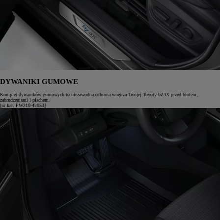
DYWANIKI GUMOWE
Komplet dywaników gumowych to niezawodna ochrona wnętrza Twojej Toyoty bZ4X przed błotem,
zabrudzeniami i piachem.
[nr kat. PW210-42053]