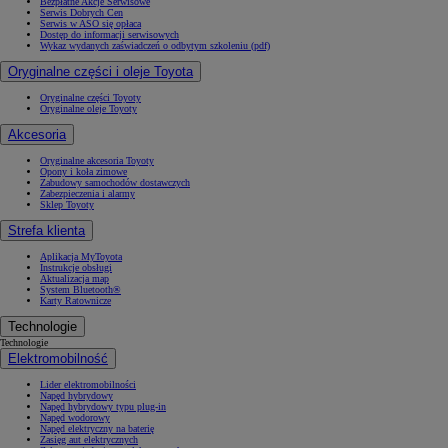
Bezpłatne Akcje Serwisowe
Serwis Dobrych Cen
Serwis w ASO się opłaca
Dostęp do informacji serwisowych
Wykaz wydanych zaświadczeń o odbytym szkoleniu (pdf)
Oryginalne części i oleje Toyota
Oryginalne części Toyoty
Oryginalne oleje Toyoty
Akcesoria
Oryginalne akcesoria Toyoty
Opony i koła zimowe
Zabudowy samochodów dostawczych
Zabezpieczenia i alarmy
Sklep Toyoty
Strefa klienta
Aplikacja MyToyota
Instrukcje obsługi
Aktualizacja map
System Bluetooth®
Karty Ratownicze
Technologie
Technologie
Elektromobilność
Lider elektromobilności
Napęd hybrydowy
Napęd hybrydowy typu plug-in
Napęd wodorowy
Napęd elektryczny na baterię
Zasięg aut elektrycznych