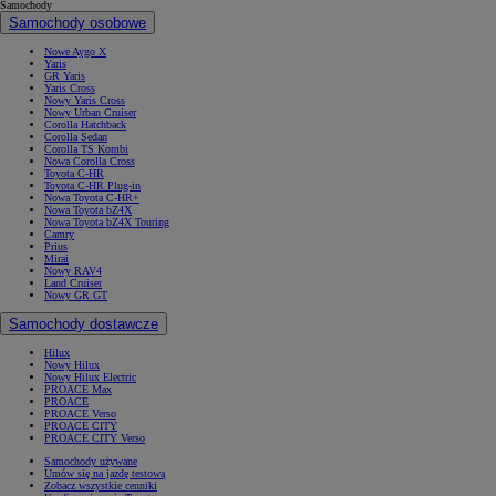
Samochody
Samochody osobowe
Nowe Aygo X
Yaris
GR Yaris
Yaris Cross
Nowy Yaris Cross
Nowy Urban Cruiser
Corolla Hatchback
Corolla Sedan
Corolla TS Kombi
Nowa Corolla Cross
Toyota C-HR
Toyota C-HR Plug-in
Nowa Toyota C-HR+
Nowa Toyota bZ4X
Nowa Toyota bZ4X Touring
Camry
Prius
Mirai
Nowy RAV4
Land Cruiser
Nowy GR GT
Samochody dostawcze
Hilux
Nowy Hilux
Nowy Hilux Electric
PROACE Max
PROACE
PROACE Verso
PROACE CITY
PROACE CITY Verso
Samochody używane
Umów się na jazdę testową
Zobacz wszystkie cenniki