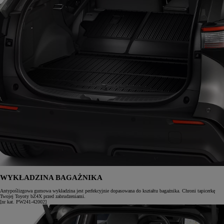
WYKŁADZINA BAGAŻNIKA
Antypoślizgowa gumowa wykładzina jest perfekcyjnie dopasowana do kształtu bagażnika. Chroni tapicerkę
Twojej Toyoty bZ4X przed zabrudzeniami.
[nr kat. PW241-42002]