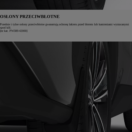
OSŁONY PRZECIWBŁOTNE
Przednie i tylne osłony przeciwbłotne gwarantują ochronę lakieru przed błotem lub kamieniami wyrzucanymi
spod kół.
[nr kat. PW389-42000]