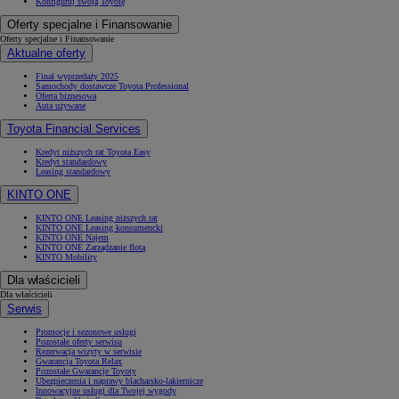
Konfiguruj swoją Toyotę
Oferty specjalne i Finansowanie
Oferty specjalne i Finansowanie
Aktualne oferty
Finał wyprzedaży 2025
Samochody dostawcze Toyota Professional
Oferta biznesowa
Auta używane
Toyota Financial Services
Kredyt niższych rat Toyota Easy
Kredyt standardowy
Leasing standardowy
KINTO ONE
KINTO ONE Leasing niższych rat
KINTO ONE Leasing konsumencki
KINTO ONE Najem
KINTO ONE Zarządzanie flotą
KINTO Mobility
Dla właścicieli
Dla właścicieli
Serwis
Promocje i sezonowe usługi
Pozostałe oferty serwisu
Rezerwacja wizyty w serwisie
Gwarancja Toyota Relax
Pozostałe Gwarancje Toyoty
Ubezpieczenia i naprawy blacharsko-lakiernicze
Innowacyjne usługi dla Twojej wygody