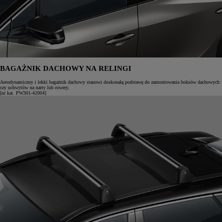
BAGAŻNIK DACHOWY NA RELINGI
Aerodynamiczny i lekki bagażnik dachowy stanowi doskonałą podstawę do zamontowania boksów dachowych
czy uchwytów na narty lub rowery.
[nr kat. PW301-42004]