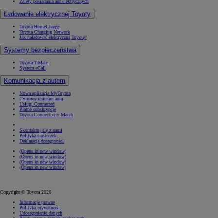
Zalety posiadania aut elektrycznych
Ładowanie elektrycznej Toyoty
Toyota HomeCharge
Toyota Charging Network
Jak naładować elektryczną Toyotę?
Systemy bezpieczeństwa
Toyota T-Mate
System eCall
Komunikacja z autem
Nowa aplikacja MyToyota
Cyfrowy opiekun auta
Usługi Connected
Płatne subskrypcje
Toyota Connectivity Match
Skontaktuj się z nami
Polityka ciasteczek
Deklaracja dostępności
(Opens in new window)
(Opens in new window)
(Opens in new window)
(Opens in new window)
Copyright © Toyota 2026
Informacje prawne
Polityka prywatności
Udostępnianie danych