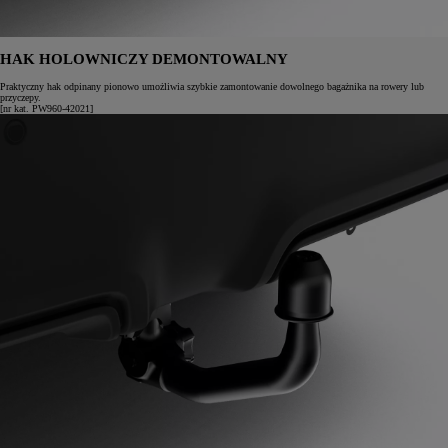
HAK HOLOWNICZY DEMONTOWALNY
Praktyczny hak odpinany pionowo umożliwia szybkie zamontowanie dowolnego bagażnika na rowery lub
przyczepy.
[nr kat. PW960-42021]