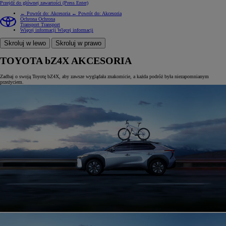
Przejdź do głównej zawartości
(Press Enter)
← Powrót do: Akcesoria
← Powrót do: Akcesoria
Ochrona
Ochrona
Transport
Transport
Więcej informacji
Więcej informacji
Skroluj w lewo
Skroluj w prawo
TOYOTA bZ4X AKCESORIA
Zadbaj o swoją Toyotę bZ4X, aby zawsze wyglądała znakomicie, a każda podróż była niezapomnianym
przeżyciem.