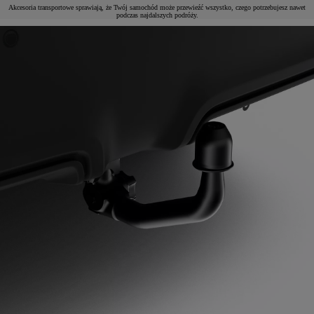
Akcesoria transportowe sprawiają, że Twój samochód może przewieźć wszystko, czego potrzebujesz nawet
podczas najdalszych podróży.