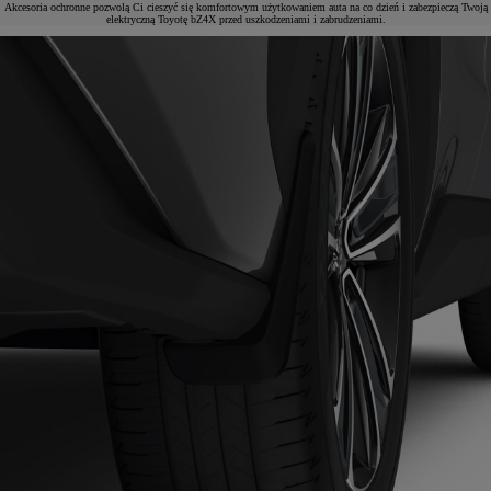
Akcesoria ochronne pozwolą Ci cieszyć się komfortowym użytkowaniem auta na co dzień i zabezpieczą Twoją
elektryczną Toyotę bZ4X przed uszkodzeniami i zabrudzeniami.