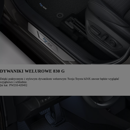
DYWANIKI WELUROWE 830 G
Dzięki praktycznym i stylowym dywanikom welurowym Twoja Toyota bZ4X zawsze będzie wyglądać
wyjątkowo i schludnie.
[nr kat. PW210-42045]