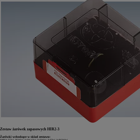
Zestaw żarówek zapasowych HIR2-3
Żarówki wchodzące w skład zestawu: