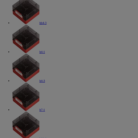
hb4-3
h4-1
h4-3
h7-1