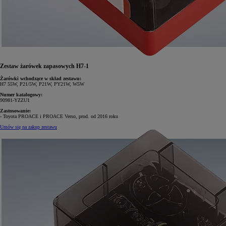
Zestaw żarówek zapasowych H7-1
Żarówki wchodzące w skład zestawu:
H7 55W, P21/5W, P21W, PY21W, W5W
Numer katalogowy:
90981-YZZU1
Zastosowanie:
- Toyota PROACE i PROACE Verso, prod. od 2016 roku
Umów się na zakup zestawu