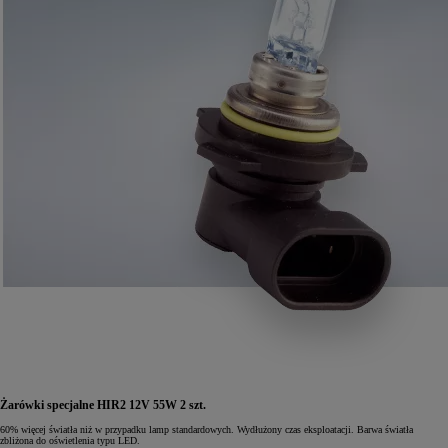
Żarówki specjalne HIR2 12V 55W 2 szt.
60% więcej światła niż w przypadku lamp standardowych. Wydłużony czas eksploatacji. Barwa światła
zbliżona do oświetlenia typu LED.