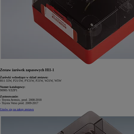
Zestaw żarówek zapasowych H11-1
Żarówki wchodzące w skład zestawu:
H11 55W, P21/5W, PY21W, P21W, W21W, W5W
Numer katalogowy:
90981-YZZP1
Zastosowanie:
- Toyota Avensis, prod. 2008-2018
- Toyota Verso prod. 2009-2017
Umów się na zakup zestawu