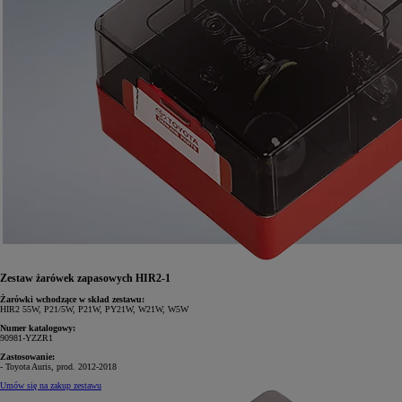
Zestaw żarówek zapasowych HIR2-1
Żarówki wchodzące w skład zestawu:
HIR2 55W, P21/5W, P21W, PY21W, W21W, W5W
Numer katalogowy:
90981-YZZR1
Zastosowanie:
- Toyota Auris, prod. 2012-2018
Umów się na zakup zestawu