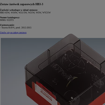
Zestaw żarówek zapasowych HB3-3
Żarówki wchodzące w skład zestawu:
HB3 65W, W16W, W21/5W, W21W, W5W, WY21W
Numer katalogowy:
90981-YZZT3
Zastosowanie:
- Toyota RAV4, prod. 2012-2015
Umów się na zakup zestawu