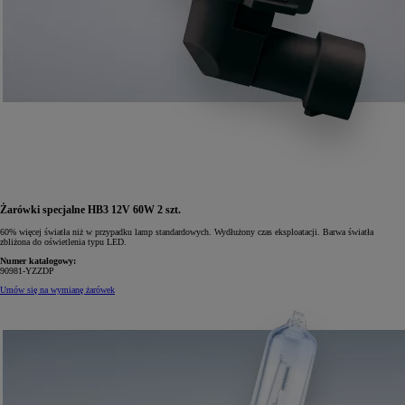
Żarówki specjalne HB3 12V 60W 2 szt.
60% więcej światła niż w przypadku lamp standardowych. Wydłużony czas eksploatacji. Barwa światła
zbliżona do oświetlenia typu LED.
Numer katalogowy:
90981-YZZDP
Umów się na wymianę żarówek