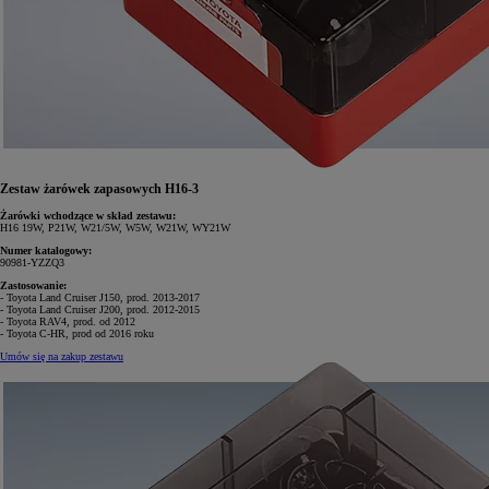
Zestaw żarówek zapasowych H16-3
Żarówki wchodzące w skład zestawu:
H16 19W, P21W, W21/5W, W5W, W21W, WY21W
Numer katalogowy:
90981-YZZQ3
Zastosowanie:
- Toyota Land Cruiser J150, prod. 2013-2017
- Toyota Land Cruiser J200, prod. 2012-2015
- Toyota RAV4, prod. od 2012
- Toyota C-HR, prod od 2016 roku
Umów się na zakup zestawu