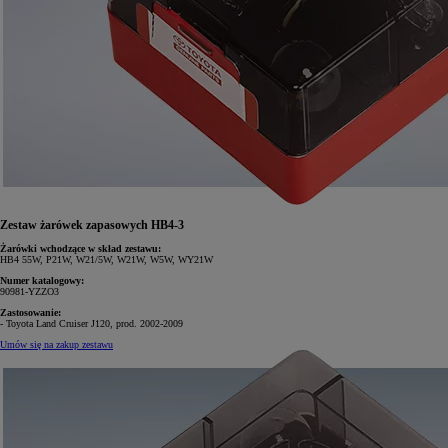
Zestaw żarówek zapasowych HB4-3
Żarówki wchodzące w skład zestawu:
HB4 55W, P21W, W21/5W, W21W, W5W, WY21W
Numer katalogowy:
90981-YZZO3
Zastosowanie:
- Toyota Land Cruiser J120, prod. 2002-2009
Umów się na zakup zestawu