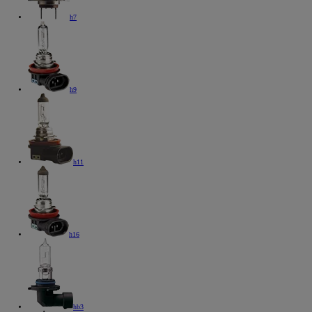
h7
h9
h11
h16
hb3