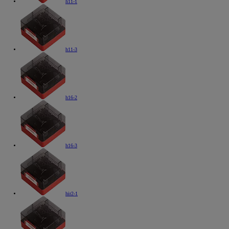
h11-1
h11-3
h16-2
h16-3
hir2-1