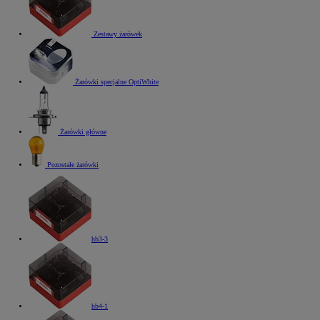
Zestawy żarówek
Żarówki specjalne OptiWhite
Żarówki główne
Pozostałe żarówki
hb3-3
hb4-1