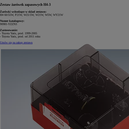
Zestaw żarówek zapasowych H4-3
Żarówki wchodzące w skład zestawu:
H4 60/55W, P21W, W21/5W, W21W, W5W, WY21W
Numer katalogowy:
90981-YZZN3
Zastosowanie:
- Toyota Yaris, prod. 1999-2005
- Toyota Yaris, prod. od 2011 roku
Umów się na zakup zestawu