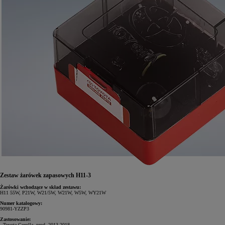
Zestaw żarówek zapasowych H11-3
Żarówki wchodzące w skład zestawu:
H11 55W, P21W, W21/5W, W21W, W5W, WY21W
Numer katalogowy:
90981-YZZP3
Zastosowanie:
- Toyota Corolla, prod. 2013-2018