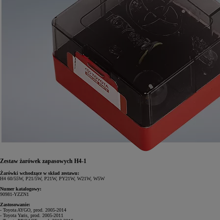
Zestaw żarówek zapasowych H4-1
Żarówki wchodzące w skład zestawu:
H4 60/55W, P21/5W, P21W, PY21W, W21W, W5W
Numer katalogowy:
90981-YZZN1
Zastosowanie:
- Toyota AYGO, prod. 2005-2014
- Toyota Yaris, prod. 2005-2011