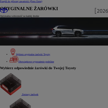
Przejdź do głównej zawartości
(Press Enter)
ORYGINALNE ŻARÓWKI
Optymalna widoczność na każdej drodze
Wybierz oryginalne żarówki Toyoty
Obowiązkowe wyposażenie podróżne
Wybierz odpowiednie żarówki do Twojej Toyoty
Zestawy żarówek