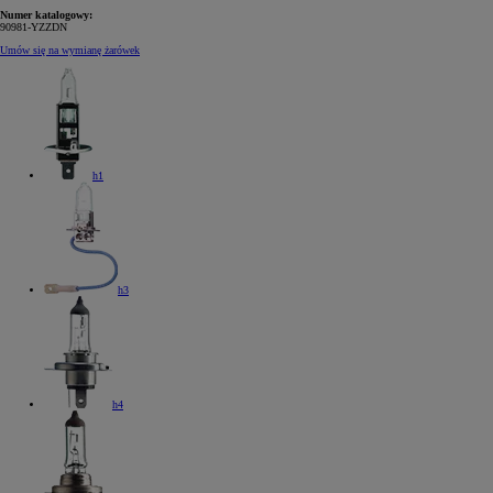
Numer katalogowy:
90981-YZZDN
Umów się na wymianę żarówek
h1
h3
h4