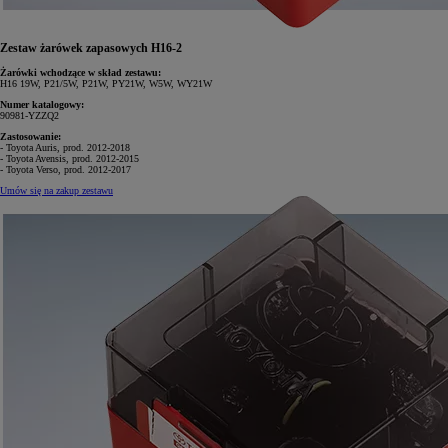
Zestaw żarówek zapasowych H16-2
Żarówki wchodzące w skład zestawu:
H16 19W, P21/5W, P21W, PY21W, W5W, WY21W
Numer katalogowy:
90981-YZZQ2
Zastosowanie:
- Toyota Auris, prod. 2012-2018
- Toyota Avensis, prod. 2012-2015
- Toyota Verso, prod. 2012-2017
Umów się na zakup zestawu