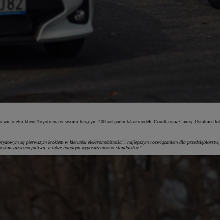
 wieloletni klient Toyoty ma w swoim liczącym 400 aut parku także modele Corolla oraz Camry. Ostatnio flo
brydowym są pierwszym krokiem w kierunku elektromobilności i najlepszym rozwiązaniem dla przedsiębiorstw,
niskim zużyciem paliwa, a także bogatym wyposażeniem w standardzie”.