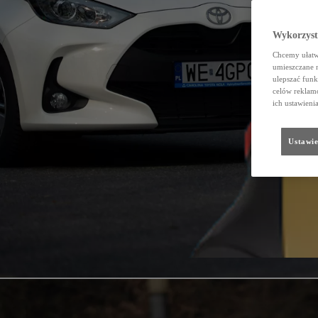
Wykorzystu
Chcemy ułatwi
umieszczane 
ulepszać funk
celów reklamo
ich ustawieni
Ustawie