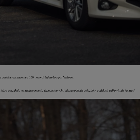
ta została rozszerzona o 100 nowych hybrydowych Yarisów.
 które poszukują wszechstronnych, ekonomicznych i niezawodnych pojazdów o niskich całkowitych kosztach