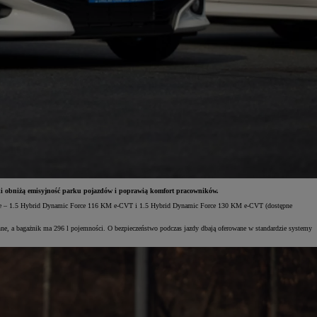
ki obniżą emisyjność parku pojazdów i poprawią komfort pracowników.
dowe – 1.5 Hybrid Dynamic Force 116 KM e-CVT i 1.5 Hybrid Dynamic Force 130 KM e-CVT (dostępne
ne, a bagażnik ma 296 l pojemności. O bezpieczeństwo podczas jazdy dbają oferowane w standardzie systemy