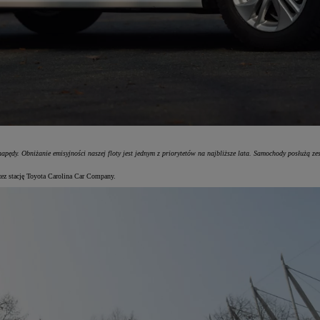
ędy. Obniżanie emisyjności naszej floty jest jednym z priorytetów na najbliższe lata. Samochody posłużą z
ez stację Toyota Carolina Car Company.