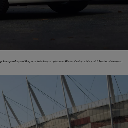
espołom sprzedaży mobilnej oraz technicznym opiekunom klienta. Cenimy sobie w nich bezpieczeństwo oraz