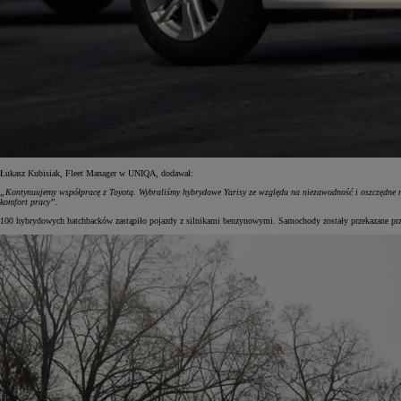
Od
105 300 zł
Corolla Hatchback
HYBRID
Łukasz Kubisiak, Fleet Manager w UNIQA, dodawał:
„Kontynuujemy współpracę z Toyotą. Wybraliśmy hybrydowe Yarisy ze względu na niezawodność i oszczędne nap
komfort pracy”.
100 hybrydowych hatchbacków zastąpiło pojazdy z silnikami benzynowymi. Samochody zostały przekazane prz