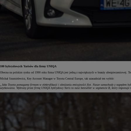
100 hybrydowych Yarisów dla firmy UNIQA
Obecna na polskim rynku od 1990 roku firma UNIQA jest jedną z największych w branży ubezpieczeniowej. Ten
Michał Szumielewicz, Key Account Manager w Toyota Central Europe, tak uzasadniał ten wybór:
„Jako Toyota pomagamy firmom w elektryfikacji i obniżaniu emisyjności flot. Nasze samochody z napędem hy
użytkowania. Wybrany przez firmę UNIQA hybrydowy Yaris to nasz bestseller w segmencie B, który imponuje 