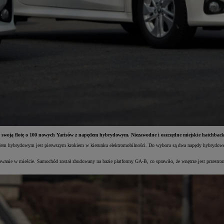
ła swoją flotę o 100 nowych Yarisów z napędem hybrydowym. Niezawodne i oszczędne miejskie hatchbac
 napędem hybrydowym jest pierwszym krokiem w kierunku elektromobilności. Do wyboru są dwa napędy hybry
wanie w mieście. Samochód został zbudowany na bazie platformy GA-B, co sprawiło, że wnętrze jest przestron