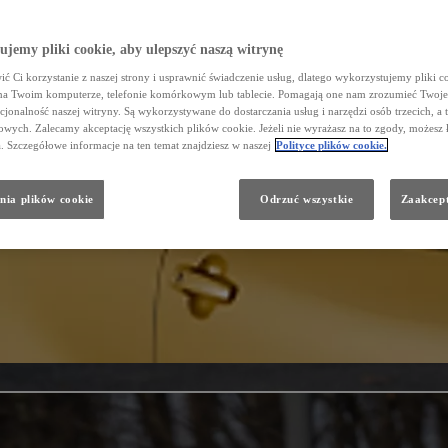
jemy pliki cookie, aby ulepszyć naszą witrynę
ć Ci korzystanie z naszej strony i usprawnić świadczenie usług, dlatego wykorzystujemy pliki co
na Twoim komputerze, telefonie komórkowym lub tablecie. Pomagają one nam zrozumieć Twoje 
cjonalność naszej witryny. Są wykorzystywane do dostarczania usług i narzędzi osób trzecich, a 
wych. Zalecamy akceptację wszystkich plików cookie. Jeżeli nie wyrażasz na to zgody, możesz 
a. Szczegółowe informacje na ten temat znajdziesz w naszej
Polityce plików cookie.
nia plików cookie
Odrzuć wszystkie
Zaakcept