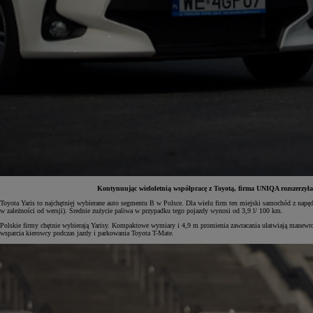
Kontynuując wieloletnią współpracę z Toyotą, firma UNIQA rozszerzy
Toyota Yaris to najchętniej wybierane auto segmentu B w Polsce. Dla wielu firm ten miejski samochód z
w zależności od wersji). Średnie zużycie paliwa w przypadku tego pojazdy wynosi od 3,9 l/ 100 km.
Od
81 900 zł
Polskie firmy chętnie wybierają Yarisy. Kompaktowe wymiary i 4,9 m promienia zawracania ułatwiają manewro
wsparcia kierowcy podczas jazdy i parkowania Toyota T-Mate.
Yaris Cross
HYBRID