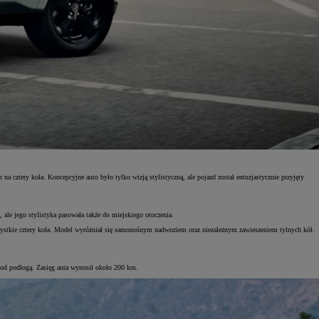
ztery koła. Koncepcyjne auto było tylko wizją stylistyczną, ale pojazd został entuzjastycznie przyjęty
ale jego stylistyka pasowała także do miejskiego otoczenia.
stkie cztery koła. Model wyróżniał się samonośnym nadwoziem oraz niezależnym zawieszeniem tylnych kół.
pod podłogą. Zasięg auta wynosił około 200 km.