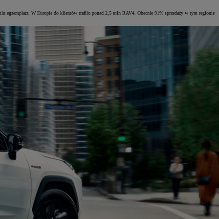
 mln egzemplarz. W Europie do klientów trafiło ponad 2,5 mln RAV4. Obecnie 91% sprzedaży w tym regionie