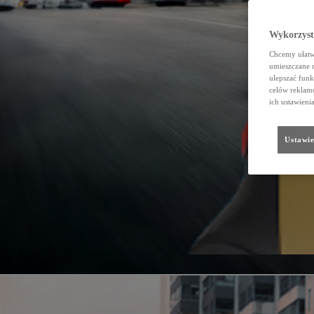
Wykorzystu
Chcemy ułatwi
umieszczane 
ulepszać funk
celów reklamo
ich ustawieni
Ustawie