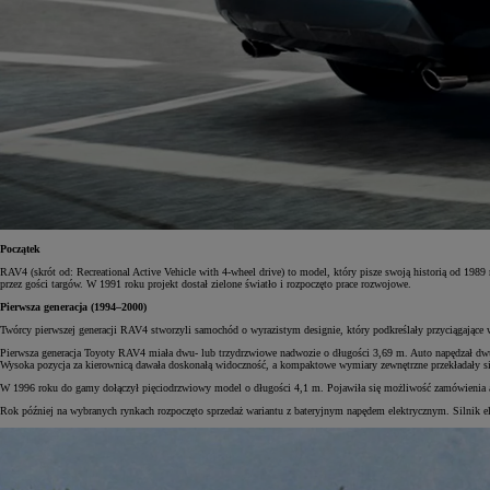
Początek
RAV4 (skrót od: Recreational Active Vehicle with 4-wheel drive) to model, który pisze swoją historią od 19
przez gości targów. W 1991 roku projekt dostał zielone światło i rozpoczęto prace rozwojowe.
Pierwsza generacja (1994–2000)
Twórcy pierwszej generacji RAV4 stworzyli samochód o wyrazistym designie, który podkreślały przyciągające w
Pierwsza generacja Toyoty RAV4 miała dwu- lub trzydrzwiowe nadwozie o długości 3,69 m. Auto napędzał dw
Wysoka pozycja za kierownicą dawała doskonałą widoczność, a kompaktowe wymiary zewnętrzne przekładały s
W 1996 roku do gamy dołączył pięciodrzwiowy model o długości 4,1 m. Pojawiła się możliwość zamówienia a
Rok później na wybranych rynkach rozpoczęto sprzedaż wariantu z bateryjnym napędem elektrycznym. Silnik 