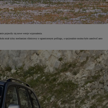
gamie pojawiły się nowe wersje wyposażenia.
y koła miał tylny mechanizm różnicowy o ograniczonym poślizgu, a opcjonalnie można było zamówić auto