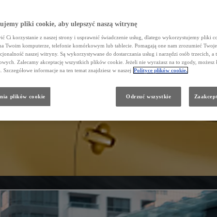
jemy pliki cookie, aby ulepszyć naszą witrynę
ć Ci korzystanie z naszej strony i usprawnić świadczenie usług, dlatego wykorzystujemy pliki co
na Twoim komputerze, telefonie komórkowym lub tablecie. Pomagają one nam zrozumieć Twoje 
cjonalność naszej witryny. Są wykorzystywane do dostarczania usług i narzędzi osób trzecich, a 
wych. Zalecamy akceptację wszystkich plików cookie. Jeżeli nie wyrażasz na to zgody, możesz 
a. Szczegółowe informacje na ten temat znajdziesz w naszej
Polityce plików cookie.
nia plików cookie
Odrzuć wszystkie
Zaakcept