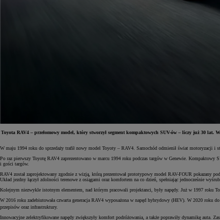
Toyota RAV4 – przełomowy model, który stworzył segment kompaktowych SUV-ów – liczy już 30 lat. W t
W maju 1994 roku do sprzedaży trafił nowy model Toyoty – RAV4. Samochód odmienił świat motoryzacji i st
Od
81 900 zł
Po raz pierwszy Toyotę RAV4 zaprezentowano w marcu 1994 roku podczas targów w Genewie. Kompaktowy SUV 
i gości targów.
Yaris Cross
HYBRID
RAV4 został zaprojektowany zgodnie z wizją, którą prezentował prototypowy model RAV-FOUR pokazany podcz
Układ jezdny łączył zdolności terenowe z osiągami oraz komfortem na co dzień, spełniając jednocześnie wyś
Kolejnym niezwykle istotnym elementem, nad którym pracowali projektanci, były napędy. Już w 1997 roku 
W 2016 roku zadebiutowała czwarta generacja RAV4 wyposażona w napęd hybrydowy (HEV). W 2020 roku do m
przepisów oraz infrastruktury.
Innowacyjne zelektryfikowane napędy zwiększyły komfort podróżowania, a także poprawiły dynamikę auta. Zas