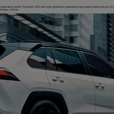
ej kupowanych modeli, Pod koniec 2023 roku liczba sprzedanych egzemplarzy tego modelu przekroczyła już 14
Brytania i Włochy.