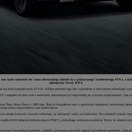
ym czasie samochód ten z auta rekreacyjnego zmienił się w praktycznego i komfortowego SUV-a, a tak
egzemplarzy Toyoty RAV4.
ał się ikoną kompaktowych SUV-ów. Kolejne generacje tego auta wyposażone w innowacyjne technologie wyzn
z napędem na cztery koła i nadwoziem samonośnym był odpowiedzią na wyzwania współczesności. Sam termin 
as Tokio Motor Show w 1989 roku. Było to kompaktowe auto o sportowym charakterze i przestronnej kabinie.
rubowane normy bezpieczeństwa oraz środowiskowe.
Toyota zaczęła korzystać z nowych technologii, by zmniejszyć wpływ na środowisko. Na wybranych rynkach 
odelu RAV4 dołączyła hybryda plug-in (PHEV), podkreślając wielotorowe podejście Toyoty do redukcji em
tosowanie nowoczesnych platform i układów zawieszania pozwoliło ulepszyć prowadzenie samochodu. Stale pra