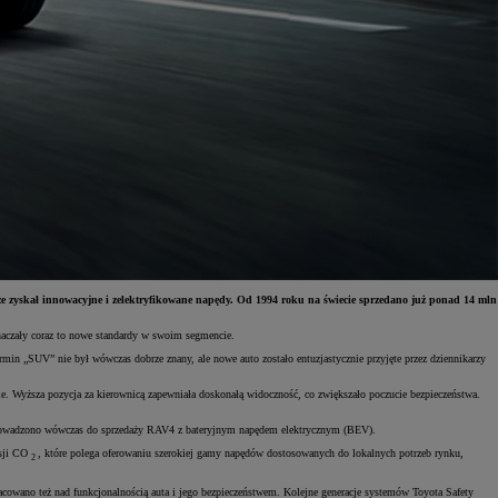
że zyskał innowacyjne i zelektryfikowane napędy. Od 1994 roku na świecie sprzedano już ponad 14 mln
aczały coraz to nowe standardy w swoim segmencie.
„SUV” nie był wówczas dobrze znany, ale nowe auto zostało entuzjastycznie przyjęte przez dziennikarzy
 Wyższa pozycja za kierownicą zapewniała doskonałą widoczność, co zwiększało poczucie bezpieczeństwa.
wprowadzono wówczas do sprzedaży RAV4 z bateryjnym napędem elektrycznym (BEV).
isji CO
, które polega oferowaniu szerokiej gamy napędów dostosowanych do lokalnych potrzeb rynku,
2
cowano też nad funkcjonalnością auta i jego bezpieczeństwem. Kolejne generacje systemów Toyota Safety