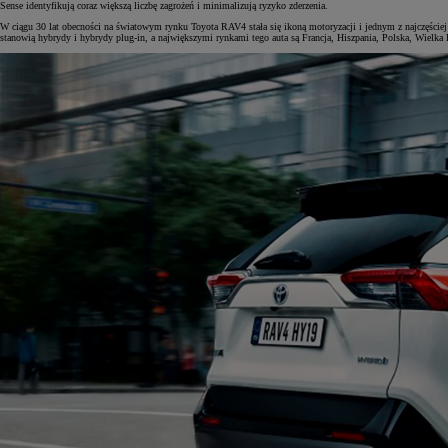
Sense identyfikują coraz większą liczbę zagrożeń i minimalizują ryzyko zderzenia.
W ciągu 30 lat obecności na światowym rynku Toyota RAV4 stała się ikoną motoryzacji i jednym z najczęści
stanowią hybrydy i hybrydy plug-in, a największymi rynkami tego auta są Francja, Hiszpania, Polska, Wielka 