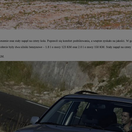
szenie oraz stały napęd na cztery koła. Poprawił się komfort podróżowania, a wnętrze zyskało na jakości. W 
 ofercie były dwa silniki benzynowe – 1.8 l o mocy 123 KM oraz 2.0 l o mocy 150 KM. Stały napęd na czter
 KM.