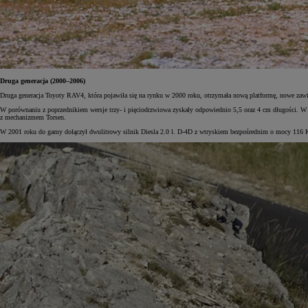
Od
105 300 zł
Corolla Hatchback
Druga generacja (2000–2006)
HYBRID
Druga generacja Toyoty RAV4, która pojawiła się na rynku w 2000 roku, otrzymała nową platformę, nowe zawie
W porównaniu z poprzednikiem wersje trzy- i pięciodrzwiowa zyskały odpowiednio 5,5 oraz 4 cm długości. W
z mechanizmem Torsen.
W 2001 roku do gamy dołączył dwulitrowy silnik Diesla 2.0 l. D-4D z wtryskiem bezpośrednim o mocy 116