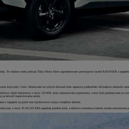
89 roku. To właśnie wtedy podczas Tokio Motor Show zaprezentowano prototypowy model RAV-FOUR z napędem na c
zrok krzywizny i linie. Montowane na tylnych drzwiach koło zapasowe podkreślało off-roadowe zdolności auta, 
ulitrowy silnik benzynowy o mocy 129 KM, który zamontowano poprzecznie, a moc była przekazywana na wszy
ię na łatwość manewrowania autem.
uta z napędem na przód oraz trzydrzwiowa wersja z miękkim dachem.
elektryczny o mocy 45 kW (63 KM) napędzał przednie koła, a niklowo-wodorkowa bateria została umieszczona 