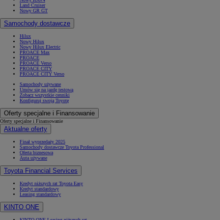
Land Cruiser
Nowy GR GT
Samochody dostawcze
Hilux
Nowy Hilux
Nowy Hilux Electric
PROACE Max
PROACE
PROACE Verso
PROACE CITY
PROACE CITY Verso
Samochody używane
Umów się na jazdę testową
Zobacz wszystkie cenniki
Konfiguruj swoją Toyotę
Oferty specjalne i Finansowanie
Oferty specjalne i Finansowanie
Aktualne oferty
Finał wyprzedaży 2025
Samochody dostawcze Toyota Professional
Oferta biznesowa
Auta używane
Toyota Financial Services
Kredyt niższych rat Toyota Easy
Kredyt standardowy
Leasing standardowy
KINTO ONE
KINTO ONE Leasing niższych rat