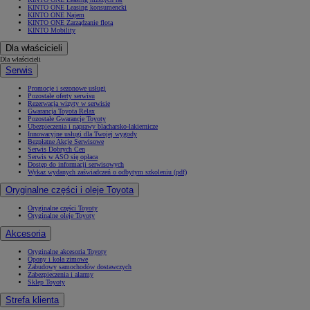
KINTO ONE Leasing konsumencki
KINTO ONE Najem
KINTO ONE Zarządzanie flotą
KINTO Mobility
Dla właścicieli
Dla właścicieli
Serwis
Promocje i sezonowe usługi
Pozostałe oferty serwisu
Rezerwacja wizyty w serwisie
Gwarancja Toyota Relax
Pozostałe Gwarancje Toyoty
Ubezpieczenia i naprawy blacharsko-lakiernicze
Innowacyjne usługi dla Twojej wygody
Bezpłatne Akcje Serwisowe
Serwis Dobrych Cen
Serwis w ASO się opłaca
Dostęp do informacji serwisowych
Wykaz wydanych zaświadczeń o odbytym szkoleniu (pdf)
Oryginalne części i oleje Toyota
Oryginalne części Toyoty
Oryginalne oleje Toyoty
Akcesoria
Oryginalne akcesoria Toyoty
Opony i koła zimowe
Zabudowy samochodów dostawczych
Zabezpieczenia i alarmy
Sklep Toyoty
Strefa klienta