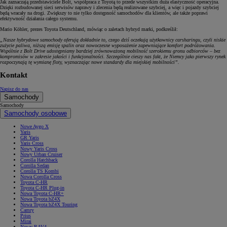
Jak zaznaczają przedstawiciele Bolt, współpraca z Toyotą to przede wszystkim duża elastyczność operacyjna.
Dzięki rozbudowanej sieci serwisów naprawy i zlecenia będą realizowane szybciej, a więc i pojazdy szybciej
będą wracały na drogi. Zwiększy to nie tylko dostępność samochodów dla klientów, ale także poprawi
efektywność działania całego systemu.
Mario Köhler, prezes Toyota Deutschland, mówiąc o zaletach hybryd marki, podkreślił:
„Nasze hybrydowe samochody oferują dokładnie to, czego dziś oczekują użytkownicy carsharingu, czyli niskie
zużycie paliwa, niższą emisję spalin oraz nowoczesne wyposażenie zapewniające komfort podróżowania.
Wspólnie z Bolt Drive udostępniamy bardziej zrównoważoną mobilność szerokiemu gronu odbiorców – bez
kompromisów w zakresie jakości i funkcjonalności. Szczególnie cieszy nas fakt, że Niemcy jako pierwszy rynek
rozpoczynają tę wymianę floty, wyznaczając nowe standardy dla miejskiej mobilności”.
Kontakt
Napisz do nas
Samochody
Samochody
Samochody osobowe
Nowe Aygo X
Yaris
GR Yaris
Yaris Cross
Nowy Yaris Cross
Nowy Urban Cruiser
Corolla Hatchback
Corolla Sedan
Corolla TS Kombi
Nowa Corolla Cross
Toyota C-HR
Toyota C-HR Plug-in
Nowa Toyota C-HR+
Nowa Toyota bZ4X
Nowa Toyota bZ4X Touring
Camry
Prius
Mirai
Nowy RAV4