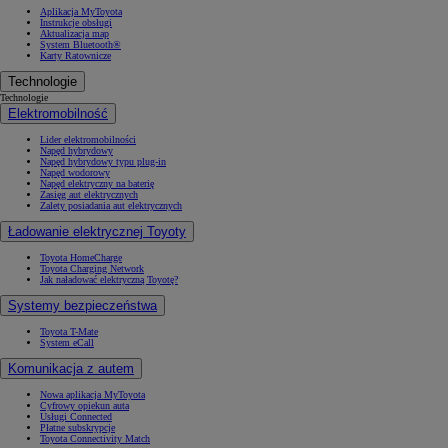
Aplikacja MyToyota
Instrukcje obsługi
Aktualizacja map
System Bluetooth®
Karty Ratownicze
Technologie
Technologie
Elektromobilność
Lider elektromobilności
Napęd hybrydowy
Napęd hybrydowy typu plug-in
Napęd wodorowy
Napęd elektryczny na baterię
Zasięg aut elektrycznych
Zalety posiadania aut elektrycznych
Ładowanie elektrycznej Toyoty
Toyota HomeCharge
Toyota Charging Network
Jak naładować elektryczną Toyotę?
Systemy bezpieczeństwa
Toyota T-Mate
System eCall
Komunikacja z autem
Nowa aplikacja MyToyota
Cyfrowy opiekun auta
Usługi Connected
Płatne subskrypcje
Toyota Connectivity Match