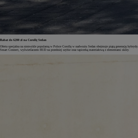
Od
105 300 zł
Corolla Hatchback
HYBRID
Rabat do 6200 zł na Corollę Sedan
Oferta specjalna na niezwykle popularną w Polsce Corollę w nadwoziu Sedan obejmuje piątą generację hybry
Smart Connect, wyświetlaczem HUD na przedniej szybie oraz tapicerką materiałową z elementami skóry.