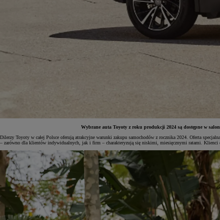
Wybrane auta Toyoty z roku produkcji 2024 są dostępne w salonac
Dilerzy Toyoty w całej Polsce oferują atrakcyjne warunki zakupu samochodów z rocznika 2024. Oferta spec
– zarówno dla klientów indywidualnych, jak i firm – charakteryzują się niskimi, miesięcznymi ratami. Klienc
Od
81 900 zł
Yaris Cross
HYBRID