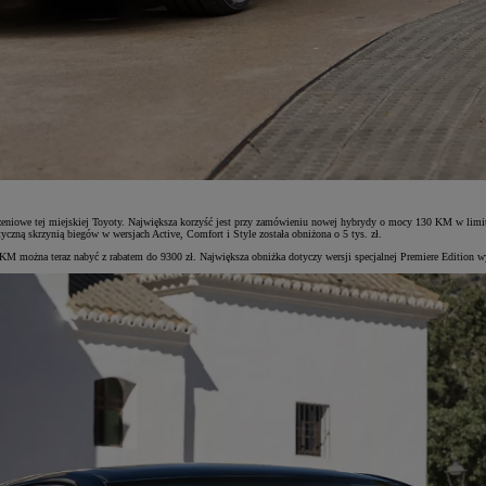
ażeniowe tej miejskiej Toyoty. Największa korzyść jest przy zamówieniu nowej hybrydy o mocy 130 KM w lim
czną skrzynią biegów w wersjach Active, Comfort i Style została obniżona o 5 tys. zł.
0 KM można teraz nabyć z rabatem do 9300 zł. Największa obniżka dotyczy wersji specjalnej Premiere Edition 