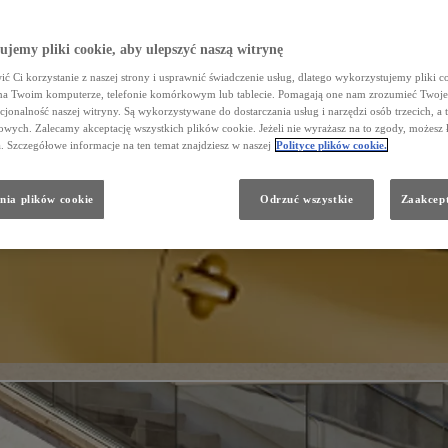
jemy pliki cookie, aby ulepszyć naszą witrynę
ć Ci korzystanie z naszej strony i usprawnić świadczenie usług, dlatego wykorzystujemy pliki co
na Twoim komputerze, telefonie komórkowym lub tablecie. Pomagają one nam zrozumieć Twoje 
cjonalność naszej witryny. Są wykorzystywane do dostarczania usług i narzędzi osób trzecich, a 
wych. Zalecamy akceptację wszystkich plików cookie. Jeżeli nie wyrażasz na to zgody, możesz 
a. Szczegółowe informacje na ten temat znajdziesz w naszej
Polityce plików cookie.
nia plików cookie
Odrzuć wszystkie
Zaakcept