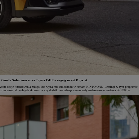
 Corolla Sedan oraz nowa Toyota C-HR – sięgają nawet 11 tys. zł.
 korzystne opcje finansowania zakupu lub wynajmu samochodu w ramach KINTO ONE. Leasingi w tym programie
0 zł na zakup dowolnych akcesoriów czy dodatkowe zabezpieczenia antykradzieżowe o wartości do 2800 zł.