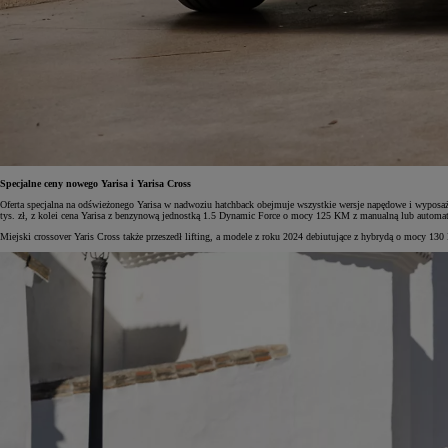
Specjalne ceny nowego Yarisa i Yarisa Cross
Oferta specjalna na odświeżonego Yarisa w nadwoziu hatchback obejmuje wszystkie wersje napędowe i wypos
tys. zł, z kolei cena Yarisa z benzynową jednostką 1.5 Dynamic Force o mocy 125 KM z manualną lub automaty
Miejski crossover Yaris Cross także przeszedł lifting, a modele z roku 2024 debiutujące z hybrydą o mocy 13