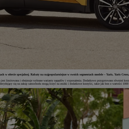
h w ofercie specjalnej. Rabaty na najpopularniejsze w swoich segmentach modele – Yaris, Yaris Cross,
jalna jest limitowana i obejmuje wybrane warianty napędów i wyposażenia. Dodatkowo przygotowano również
i decydujący się na zakup samochodu mogą liczyć na zniżki i dodatkowe korzyści, takie jak bon o wartości 100