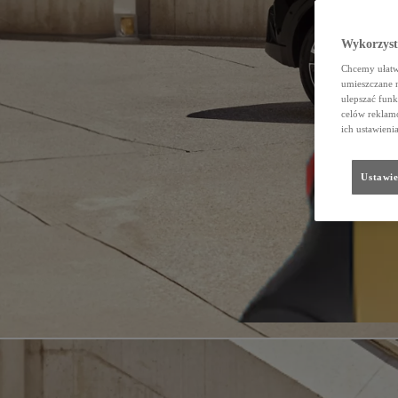
Wykorzystu
Chcemy ułatwi
umieszczane 
ulepszać funk
celów reklamo
ich ustawieni
Ustawie