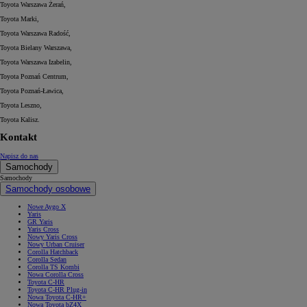
Toyota Warszawa Żerań,
Toyota Marki,
Toyota Warszawa Radość,
Toyota Bielany Warszawa,
Toyota Warszawa Izabelin,
Toyota Poznań Centrum,
Toyota Poznań-Ławica,
Toyota Leszno,
Toyota Kalisz.
Kontakt
Napisz do nas
Samochody
Samochody
Samochody osobowe
Nowe Aygo X
Yaris
GR Yaris
Yaris Cross
Nowy Yaris Cross
Nowy Urban Cruiser
Corolla Hatchback
Corolla Sedan
Corolla TS Kombi
Nowa Corolla Cross
Toyota C-HR
Toyota C-HR Plug-in
Nowa Toyota C-HR+
Nowa Toyota bZ4X