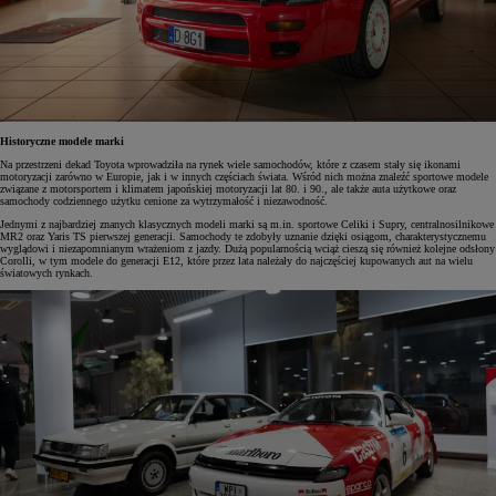
Historyczne modele marki
Na przestrzeni dekad Toyota wprowadziła na rynek wiele samochodów, które z czasem stały się ikonami
motoryzacji zarówno w Europie, jak i w innych częściach świata. Wśród nich można znaleźć sportowe modele
związane z motorsportem i klimatem japońskiej motoryzacji lat 80. i 90., ale także auta użytkowe oraz
samochody codziennego użytku cenione za wytrzymałość i niezawodność.
Jednymi z najbardziej znanych klasycznych modeli marki są m.in. sportowe Celiki i Supry, centralnosilnikowe
MR2 oraz Yaris TS pierwszej generacji. Samochody te zdobyły uznanie dzięki osiągom, charakterystycznemu
wyglądowi i niezapomnianym wrażeniom z jazdy. Dużą popularnością wciąż cieszą się również kolejne odsłony
Corolli, w tym modele do generacji E12, które przez lata należały do najczęściej kupowanych aut na wielu
światowych rynkach.