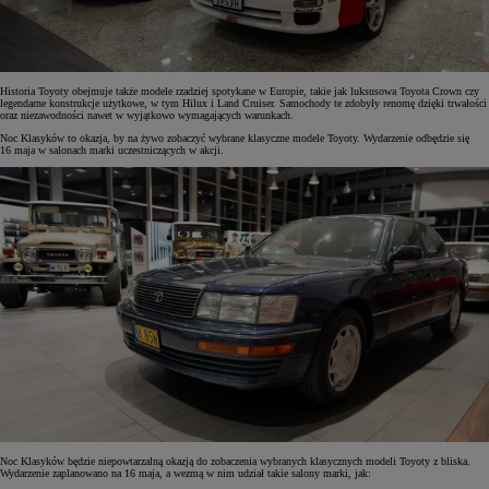
Historia Toyoty obejmuje także modele rzadziej spotykane w Europie, takie jak luksusowa Toyota Crown czy
legendarne konstrukcje użytkowe, w tym Hilux i Land Cruiser. Samochody te zdobyły renomę dzięki trwałości
oraz niezawodności nawet w wyjątkowo wymagających warunkach.
Noc Klasyków to okazja, by na żywo zobaczyć wybrane klasyczne modele Toyoty. Wydarzenie odbędzie się
16 maja w salonach marki uczestniczących w akcji.
Noc Klasyków będzie niepowtarzalną okazją do zobaczenia wybranych klasycznych modeli Toyoty z bliska.
Wydarzenie zaplanowano na 16 maja, a wezmą w nim udział takie salony marki, jak: