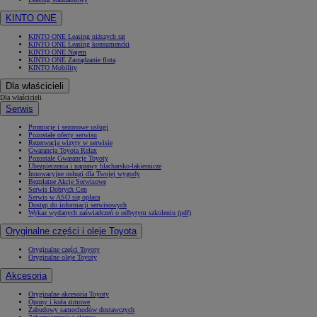
KINTO ONE
KINTO ONE Leasing niższych rat
KINTO ONE Leasing konsumencki
KINTO ONE Najem
KINTO ONE Zarządzanie flotą
KINTO Mobility
Dla właścicieli
Dla właścicieli
Serwis
Promocje i sezonowe usługi
Pozostałe oferty serwisu
Rezerwacja wizyty w serwisie
Gwarancja Toyota Relax
Pozostałe Gwarancje Toyoty
Ubezpieczenia i naprawy blacharsko-lakiernicze
Innowacyjne usługi dla Twojej wygody
Bezpłatne Akcje Serwisowe
Serwis Dobrych Cen
Serwis w ASO się opłaca
Dostęp do informacji serwisowych
Wykaz wydanych zaświadczeń o odbytym szkoleniu (pdf)
Oryginalne części i oleje Toyota
Oryginalne części Toyoty
Oryginalne oleje Toyoty
Akcesoria
Oryginalne akcesoria Toyoty
Opony i koła zimowe
Zabudowy samochodów dostawczych