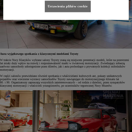
Ustawienia plików cookie
Aura wyjątkowego spotkania z klasycznymi modelami Toyoty
W trakcie Nocy Klasyków wybrane salony Toyoty staną się miejscem prezentacji modeli, które na przestrzeni
lat miały duży wpływ na rozwój i rozpoznawalność marki w światowej motoryzacji. Zwiedzający zobaczą
zarówno samochody udostępnione przez dilerów, jak i auta pochodzące z prywatnych kolekcji miłośników
motoryzacji.
W części salonów przewidziano również spotkania z właścicielami kultowych aut, pokazy unikatowych
pojazdów oraz wieczorne wystawy samochodów Toyoty nawiązujące do motoryzacyjnego klimatu lat
80. i 90. Organizatorzy zapraszają wszystkich zainteresowanych – od rodzin z dziećmi, przez sympatyków
klasycznej motoryzacji i właścicieli youngtimerów, po uczestników tegorocznej Nocy Muzeów.