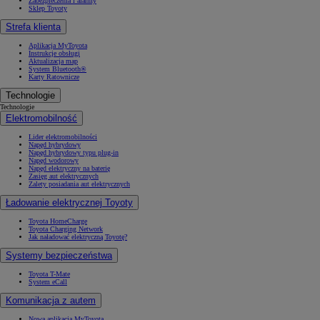
Zabezpieczenia i alarmy
Sklep Toyoty
Strefa klienta
Aplikacja MyToyota
Instrukcje obsługi
Aktualizacja map
System Bluetooth®
Karty Ratownicze
Technologie
Technologie
Elektromobilność
Lider elektromobilności
Napęd hybrydowy
Napęd hybrydowy typu plug-in
Napęd wodorowy
Napęd elektryczny na baterię
Zasięg aut elektrycznych
Zalety posiadania aut elektrycznych
Ładowanie elektrycznej Toyoty
Toyota HomeCharge
Toyota Charging Network
Jak naładować elektryczną Toyotę?
Systemy bezpieczeństwa
Toyota T-Mate
System eCall
Komunikacja z autem
Nowa aplikacja MyToyota