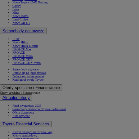
Nowa Toyota bZ4X Touring
Camry
Prius
Mirai
Nowy RAV4
Land Cruiser
Nowy GR GT
Samochody dostawcze
Hilux
Nowy Hilux
Nowy Hilux Electric
PROACE Max
PROACE
PROACE Verso
PROACE CITY
PROACE CITY Verso
Samochody używane
Umów się na jazdę testową
Zobacz wszystkie cenniki
Konfiguruj swoją Toyotę
Oferty specjalne i Finansowanie
Oferty specjalne i Finansowanie
Aktualne oferty
Finał wyprzedaży 2025
Samochody dostawcze Toyota Professional
Oferta biznesowa
Auta używane
Toyota Financial Services
Kredyt niższych rat Toyota Easy
Kredyt standardowy
Leasing standardowy