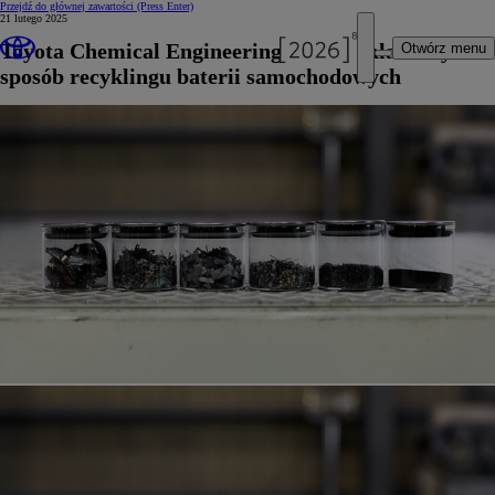
Przejdź do głównej zawartości
(Press Enter)
21 lutego 2025
Toyota Chemical Engineering opracowała nowy
Otwórz menu
sposób recyklingu baterii samochodowych