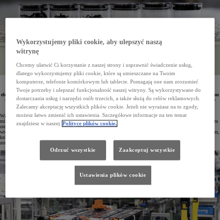
Wykorzystujemy pliki cookie, aby ulepszyć naszą
witrynę
Chcemy ułatwić Ci korzystanie z naszej strony i usprawnić świadczenie usług,
dlatego wykorzystujemy pliki cookie, które są umieszczane na Twoim
komputerze, telefonie komórkowym lub tablecie. Pomagają one nam zrozumieć
Inżynierowie z Toyota Chemical Engineering stworzyli innowacyjną metodę recyklingu baterii
wykorzystywanych w pojazdach o napędzie hybrydowym, hybrydach typu plug-in oraz autach
Twoje potrzeby i ulepszać funkcjonalność naszej witryny. Są wykorzystywane do
elektrycznych. Nowe rozwiązanie wyróżnia się redukcją emisji dwutlenku węgla podczas całego procesu
dostarczania usług i narzędzi osób trzecich, a także służą do celów reklamowych.
technologicznego oraz umożliwia efektywniejsze odzyskiwanie cennych materiałów, takich jak lit czy
kobalt.
Zalecamy akceptację wszystkich plików cookie. Jeżeli nie wyrażasz na to zgody,
możesz łatwo zmienić ich ustawienia. Szczegółowe informacje na ten temat
Wzrost popularności pojazdów elektrycznych i hybrydowych prowadzi do zwiększonego popytu na kluczowe
minerały niezbędne do wytwarzania baterii litowo-jonowych i innych rozwiązań elektrycznych, szczególnie litu
znajdziesz w naszej
Polityce plików cookie.
oraz kobaltu. Z uwagi na ograniczoną dostępność tych pierwiastków w przyrodzie odzyskiwanie surowców
wtórnych staje się kwestią priorytetową i doskonale wpisuje się w koncepcję gospodarki o obiegu zamkniętym,
która wesprze starania w osiągnięciu zerowego śladu węglowego. Dodatkowo producenci baterii w Europie
zostaną zobligowani od 2031 roku do stosowania metali pochodzących z recyklingu zużytych akumulatorów.
Odrzuć wszystkie
Zaakceptuj wszystkie
Ustawienia plików cookie