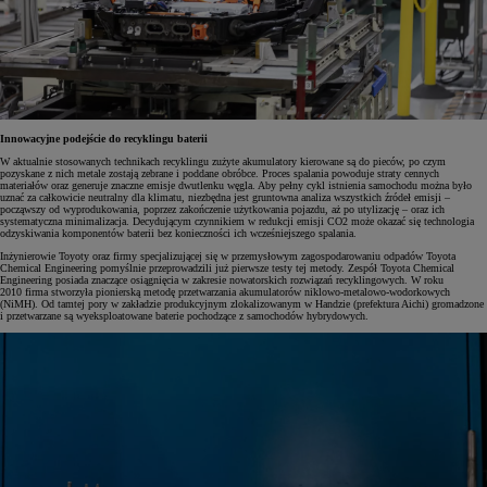
Innowacyjne podejście do recyklingu baterii
W aktualnie stosowanych technikach recyklingu zużyte akumulatory kierowane są do pieców, po czym
pozyskane z nich metale zostają zebrane i poddane obróbce. Proces spalania powoduje straty cennych
materiałów oraz generuje znaczne emisje dwutlenku węgla. Aby pełny cykl istnienia samochodu można było
uznać za całkowicie neutralny dla klimatu, niezbędna jest gruntowna analiza wszystkich źródeł emisji –
począwszy od wyprodukowania, poprzez zakończenie użytkowania pojazdu, aż po utylizację – oraz ich
systematyczna minimalizacja. Decydującym czynnikiem w redukcji emisji CO2 może okazać się technologia
odzyskiwania komponentów baterii bez konieczności ich wcześniejszego spalania.
Inżynierowie Toyoty oraz firmy specjalizującej się w przemysłowym zagospodarowaniu odpadów Toyota
Chemical Engineering pomyślnie przeprowadzili już pierwsze testy tej metody. Zespół Toyota Chemical
Engineering posiada znaczące osiągnięcia w zakresie nowatorskich rozwiązań recyklingowych. W roku
2010 firma stworzyła pionierską metodę przetwarzania akumulatorów niklowo-metalowo-wodorkowych
(NiMH). Od tamtej pory w zakładzie produkcyjnym zlokalizowanym w Handzie (prefektura Aichi) gromadzone
i przetwarzane są wyeksploatowane baterie pochodzące z samochodów hybrydowych.