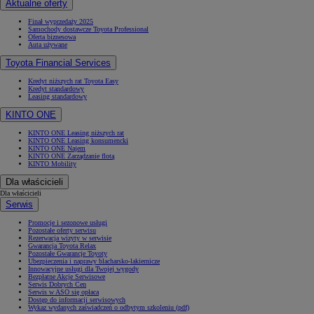
Aktualne oferty
Finał wyprzedaży 2025
Samochody dostawcze Toyota Professional
Oferta biznesowa
Auta używane
Toyota Financial Services
Kredyt niższych rat Toyota Easy
Kredyt standardowy
Leasing standardowy
KINTO ONE
KINTO ONE Leasing niższych rat
KINTO ONE Leasing konsumencki
KINTO ONE Najem
KINTO ONE Zarządzanie flotą
KINTO Mobility
Dla właścicieli
Dla właścicieli
Serwis
Promocje i sezonowe usługi
Pozostałe oferty serwisu
Rezerwacja wizyty w serwisie
Gwarancja Toyota Relax
Pozostałe Gwarancje Toyoty
Ubezpieczenia i naprawy blacharsko-lakiernicze
Innowacyjne usługi dla Twojej wygody
Bezpłatne Akcje Serwisowe
Serwis Dobrych Cen
Serwis w ASO się opłaca
Dostęp do informacji serwisowych
Wykaz wydanych zaświadczeń o odbytym szkoleniu (pdf)