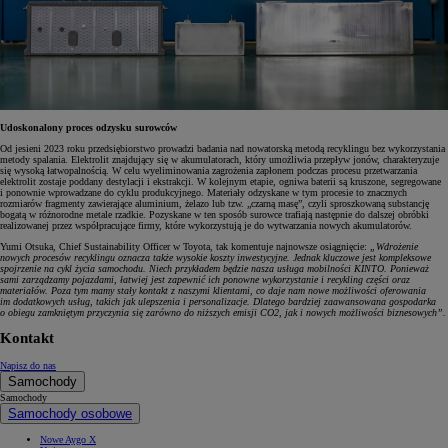
Udoskonalony proces odzysku surowców
Od jesieni 2023 roku przedsiębiorstwo prowadzi badania nad nowatorską metodą recyklingu bez wykorzystania
metody spalania. Elektrolit znajdujący się w akumulatorach, który umożliwia przepływ jonów, charakteryzuje
się wysoką łatwopalnością. W celu wyeliminowania zagrożenia zapłonem podczas procesu przetwarzania
elektrolit zostaje poddany destylacji i ekstrakcji. W kolejnym etapie, ogniwa baterii są kruszone, segregowane
i ponownie wprowadzane do cyklu produkcyjnego. Materiały odzyskane w tym procesie to znacznych
rozmiarów fragmenty zawierające aluminium, żelazo lub tzw. „czarną masę”, czyli sproszkowaną substancję
bogatą w różnorodne metale rzadkie. Pozyskane w ten sposób surowce trafiają następnie do dalszej obróbki
realizowanej przez współpracujące firmy, które wykorzystują je do wytwarzania nowych akumulatorów.
Yumi Otsuka, Chief Sustainability Officer w Toyota, tak komentuje najnowsze osiągnięcie:
„Wdrożenie
nowych procesów recyklingu oznacza także wysokie koszty inwestycyjne. Jednak kluczowe jest kompleksowe
spojrzenie na cykl życia samochodu. Niech przykładem będzie nasza usługa mobilności KINTO. Ponieważ
sami zarządzamy pojazdami, łatwiej jest zapewnić ich ponowne wykorzystanie i recykling części oraz
materiałów. Poza tym mamy stały kontakt z naszymi klientami, co daje nam nowe możliwości oferowania
im dodatkowych usług, takich jak ulepszenia i personalizacje. Dlatego bardziej zaawansowana gospodarka
o obiegu zamkniętym przyczynia się zarówno do niższych emisji CO2, jak i nowych możliwości biznesowych”.
Kontakt
Napisz do nas
Samochody
Samochody
Samochody osobowe
Nowe Aygo X