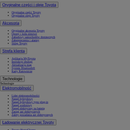
Oryginalne części i oleje Toyota
Oryginalne części Toyoty
Oryginalne oleje Toyoty
Akcesoria
Oryginalne akcesoria Toyoty
Opony i koła zimowe
Zabudowy samochodów dostawczych
Zabezpieczenia i alarmy
Sklep Toyoty
Strefa klienta
Aplikacja MyToyota
Instrukcje obsługi
Aktualizacja map
System Bluetooth®
Karty Ratownicze
Technologie
Technologie
Elektromobilność
Lider elektromobilności
Napęd hybrydowy
Napęd hybrydowy typu plug-in
Napęd wodorowy
Napęd elektryczny na baterię
Zasięg aut elektrycznych
Zalety posiadania aut elektrycznych
Ładowanie elektrycznej Toyoty
Toyota HomeCharge