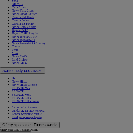
Yaris
GR Yaris
Yaris Cross
Nowy Yaris Cross
Nowy Urban Cruiser
Corolla Hatchback
Corolla Sedan
Corolla TS Kombi
Nowa Corolla Cross
Toyota C-HR
Toyota C-HR Plug-in
Nowa Toyota C-HR+
Nowa Toyota bZ4X
Nowa Toyota bZ4X Touring
Camry
Prius
Mirai
Nowy RAV4
Land Cruiser
Nowy GR GT
Samochody dostawcze
Hilux
Nowy Hilux
Nowy Hilux Electric
PROACE Max
PROACE
PROACE Verso
PROACE CITY
PROACE CITY Verso
Samochody używane
Umów się na jazdę testową
Zobacz wszystkie cenniki
Konfiguruj swoją Toyotę
Oferty specjalne i Finansowanie
Oferty specjalne i Finansowanie