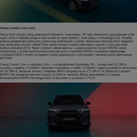
Toyota Corolla Cross Style
Wersja Style zyskuje szereg atrakcyjnych elementów wyposażenia: 18” felgi aluminiowe, przyciemniane tylne
szyby, stylowe nakładki progowe oraz światła do jazdy dziennej i tylne lampy w technologii LED. Komfort
podnosi podgrzewana kierownica, przesuwany podłokietnik z przodu, elektrycznie unoszone drzwi bagażnika
oraz inteligentny kluczyk. Model Style oferuje również czujniki parkowania z przodu i z tyłu oraz układ
detekcji przeszkód (ICS). Pakiet systemów bezpieczeństwa i wsparcia kierowcy Toyota T-MATE został
rozbudowany o system monitorowania martwego pola w lusterkach (BSM) z asystentem bezpiecznego
wysiadania (SEA) i system ostrzegania o ruchu poprzecznym z tyłu pojazdu z automatycznym hamowaniem
(RCTAB).
Cennik Corolli Cross w odmianie Style – z uwzględnieniem Ekobonusu 3% – otwiera cena 153 200 zł
za wersję z napędem 1.8 Hybrid. Samochód wyposażony w silnik 2.0 Hybrid i napęd na przednie koła kosztuje
od 161 900 zł, natomiast warianty z napędem AWD-i zaczynają się od 171 600 zł. W firmowym Leasingu
KINTO One miesięczna rata netto wynosi od 1441 zł, natomiast klienci indywidualni w Leasingu
Konsumenckim KINTO One mogą liczyć na ratę brutto w wysokości 1772 zł.