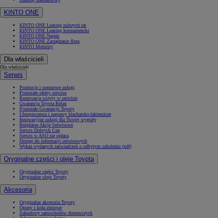
KINTO ONE
KINTO ONE Leasing niższych rat
KINTO ONE Leasing konsumencki
KINTO ONE Najem
KINTO ONE Zarządzanie flotą
KINTO Mobility
Dla właścicieli
Dla właścicieli
Serwis
Promocje i sezonowe usługi
Pozostałe oferty serwisu
Rezerwacja wizyty w serwisie
Gwarancja Toyota Relax
Pozostałe Gwarancje Toyoty
Ubezpieczenia i naprawy blacharsko-lakiernicze
Innowacyjne usługi dla Twojej wygody
Bezpłatne Akcje Serwisowe
Serwis Dobrych Cen
Serwis w ASO się opłaca
Dostęp do informacji serwisowych
Wykaz wydanych zaświadczeń o odbytym szkoleniu (pdf)
Oryginalne części i oleje Toyota
Oryginalne części Toyoty
Oryginalne oleje Toyoty
Akcesoria
Oryginalne akcesoria Toyoty
Opony i koła zimowe
Zabudowy samochodów dostawczych