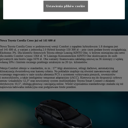
Ustawienia plików cookie
Nowa Toyota Corolla Cross już od 141 600 zł
Nowa Toyota Corolla Cross w podstawowej wersji Comfort z napędem hybrydowym 1.8 dostępna jest
od 141 600 zł, a wariant z jednostką 2.0 Hybrid kosztuje 150 300 zł – przy czym podane kwoty uwzględniają
Ekobonus 3%. Dla klientów firmowych Toyota oferuje Leasing KINTO One, w którym miesięczna rata netto
dla modelu Comfort wynosi 1364 zł. W Leasingu Konsumenckim KINTO One skierowanym do osób
prywatnych rata brutto sięga 1678 zł. Oba warianty finansowania zakładają umowę na 36 miesięcy z wpłatą
własną 10% i limitem rocznego przebiegu ustalonym na 20 tys. kilometrów.
Wersja Comfort oferuje w standardzie, m.in.: 17” felgi aluminiowe, relingi dachowe, automatyczną
klimatyzację dwustrefową oraz kamerę cofania. Na pokładzie znajduje się również zaawansowany układ
wczesnego reagowania w razie ryzyka zderzenia PCS z systemem wykrywania pieszych, rowerzystów
i motocyklistów, a także inteligentny tempomat adaptacyjny (iACC). Kierowca ma do dyspozycji cyfrowy
zestaw wskaźników 12,3” oraz nowoczesny system multimedialny Toyota Smart Connect z ekranem
dotykowym 10,5”, obsługą głosową i nawigacją online. Wśród wyposażenia standardowego znalazła się też
najnowsza ładowarka indukcyjna oraz podgrzewane fotele przednie.