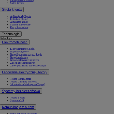
Zabezpieczenia i alarmy
Sklep Toyoty
Strefa klienta
Aplikacja MyToyota
Instrukcje obsługi
Aktualizacja map
System Bluetooth®
Karty Ratownicze
Technologie
Technologie
Elektromobilność
Lider elektromobilności
Napęd hybrydowy
Napęd hybrydowy typu plug-in
Napęd wodorowy
Napęd elektryczny na baterię
Zasięg aut elektrycznych
Zalety posiadania aut elektrycznych
Ładowanie elektrycznej Toyoty
Toyota HomeCharge
Toyota Charging Network
Jak naładować elektryczną Toyotę?
Systemy bezpieczeństwa
Toyota T-Mate
System eCall
Komunikacja z autem
Nowa aplikacja MyToyota