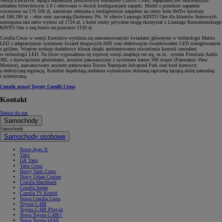
Wersja Executive, będąca najbardziej prestiżowym wariantem Corolli Cross, napędzana jest mocniejszym
układem hybrydowym 2.0 i oferowana w dwóch konfiguracjach napędu. Model z przednim napędem
wyceniono na 176 500 zł, natomiast odmiana z inteligentnym napędem na cztery koła AWD-i kosztuje
od 186 200 zł – obie ceny zawierają Ekobonus 3%. W ofercie Leasingu KINTO One dla klientów firmowych
miesięczna rata netto wynosi od 1724 zł, z kolei osoby prywatne mogą skorzystać z Leasingu Konsumenckiego
KINTO One z ratą brutto na poziomie 2120 zł.
Corolla Cross w wersji Executive wyróżnia się zaawansowanymi światłami głównymi w technologii Matrix
LED z adaptacyjnym systemem świateł drogowych AHS oraz efektownym światłowodem LED zintegrowanym
z grillem. Wnętrze zyskuje dodatkowy klimat dzięki ambientowemu oświetleniu konsoli centralnej
w technologii LED. Na liście wyposażenia tej topowej wersji znajduje też się, m.in.: system Premium Audio
JBL z dziewięcioma głośnikami, monitor panoramiczny z systemem kamer 360 stopni (Panoramic View
Monitor), zaawansowany asystent parkowania Toyota Teammate Advanced Park oraz fotel kierowcy
z elektryczną regulacją. Komfort dopełniają siedzenia wykończone skórzaną tapicerką łączącą skórę naturalną
i syntetyczną.
Cennik nowej Toyoty Corolli Cross
Kontakt
Napisz do nas
Samochody
Samochody
Samochody osobowe
Nowe Aygo X
Yaris
GR Yaris
Yaris Cross
Nowy Yaris Cross
Nowy Urban Cruiser
Corolla Hatchback
Corolla Sedan
Corolla TS Kombi
Nowa Corolla Cross
Toyota C-HR
Toyota C-HR Plug-in
Nowa Toyota C-HR+
Nowa Toyota bZ4X