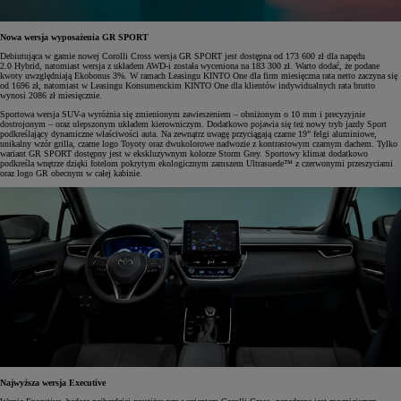
Nowa wersja wyposażenia GR SPORT
Debiutująca w gamie nowej Corolli Cross wersja GR SPORT jest dostępna od 173 600 zł dla napędu
2.0 Hybrid, natomiast wersja z układem AWD-i została wyceniona na 183 300 zł. Warto dodać, że podane
kwoty uwzględniają Ekobonus 3%. W ramach Leasingu KINTO One dla firm miesięczna rata netto zaczyna się
od 1696 zł, natomiast w Leasingu Konsumenckim KINTO One dla klientów indywidualnych rata brutto
wynosi 2086 zł miesięcznie.
Sportowa wersja SUV-a wyróżnia się zmienionym zawieszeniem – obniżonym o 10 mm i precyzyjnie
dostrojonym – oraz ulepszonym układem kierowniczym. Dodatkowo pojawia się też nowy tryb jazdy Sport
podkreślający dynamiczne właściwości auta. Na zewnątrz uwagę przyciągają czarne 19” felgi aluminiowe,
unikalny wzór grilla, czarne logo Toyoty oraz dwukolorowe nadwozie z kontrastowym czarnym dachem. Tylko
wariant GR SPORT dostępny jest w ekskluzywnym kolorze Storm Grey. Sportowy klimat dodatkowo
podkreśla wnętrze dzięki fotelom pokrytym ekologicznym zamszem Ultrasuede™ z czerwonymi przeszyciami
oraz logo GR obecnym w całej kabinie.
Najwyższa wersja Executive