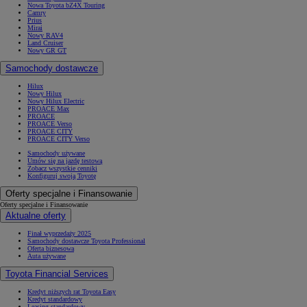
Nowa Toyota bZ4X Touring
Camry
Prius
Mirai
Nowy RAV4
Land Cruiser
Nowy GR GT
Samochody dostawcze
Hilux
Nowy Hilux
Nowy Hilux Electric
PROACE Max
PROACE
PROACE Verso
PROACE CITY
PROACE CITY Verso
Samochody używane
Umów się na jazdę testową
Zobacz wszystkie cenniki
Konfiguruj swoją Toyotę
Oferty specjalne i Finansowanie
Oferty specjalne i Finansowanie
Aktualne oferty
Finał wyprzedaży 2025
Samochody dostawcze Toyota Professional
Oferta biznesowa
Auta używane
Toyota Financial Services
Kredyt niższych rat Toyota Easy
Kredyt standardowy
Leasing standardowy