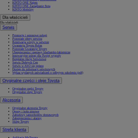
KINTO ONE Najem
KINTO ONE Zarządzanie flotą
KINTO Mobility
Dla właścicieli
Dla właścicieli
Serwis
Promocje i sezonowe usługi
Pozostałe oferty serwisu
Rezerwacja wizyty w serwisie
Gwarancja Toyota Relax
Pozostałe Gwarancje Toyoty
Ubezpieczenia i naprawy blacharsko-lakiernicze
Innowacyjne usługi dla Twojej wygody
Bezpłatne Akcje Serwisowe
Serwis Dobrych Cen
Serwis w ASO się opłaca
Dostęp do informacji serwisowych
Wykaz wydanych zaświadczeń o odbytym szkoleniu (pdf)
Oryginalne części i oleje Toyota
Oryginalne części Toyoty
Oryginalne oleje Toyoty
Akcesoria
Oryginalne akcesoria Toyoty
Opony i koła zimowe
Zabudowy samochodów dostawczych
Zabezpieczenia i alarmy
Sklep Toyoty
Strefa klienta
Aplikacja MyToyota