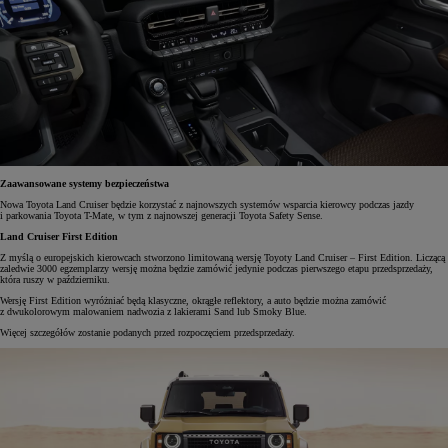
Zaawansowane systemy bezpieczeństwa
Nowa Toyota Land Cruiser będzie korzystać z najnowszych systemów wsparcia kierowcy podczas jazdy
i parkowania Toyota T-Mate, w tym z najnowszej generacji Toyota Safety Sense.
Land Cruiser First Edition
Z myślą o europejskich kierowcach stworzono limitowaną wersję Toyoty Land Cruiser – First Edition. Liczącą
zaledwie 3000 egzemplarzy wersję można będzie zamówić jedynie podczas pierwszego etapu przedsprzedaży,
która ruszy w październiku.
Wersję First Edition wyróżniać będą klasyczne, okrągłe reflektory, a auto będzie można zamówić
z dwukolorowym malowaniem nadwozia z lakierami Sand lub Smoky Blue.
Więcej szczegółów zostanie podanych przed rozpoczęciem przedsprzedaży.