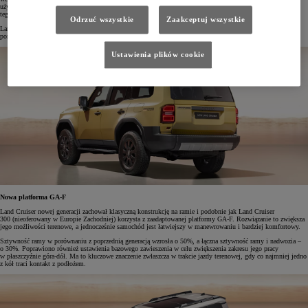
użytkowników ze wszystkich części świata. Przełożyło się to na niesamowitą wytrzymałość i niezawodność
tego modelu.
Odrzuć wszystkie
Zaakceptuj wszystkie
Land Cruiser to jeden z najpopularniejszych modeli w historii Toyoty. Do tej pory sprzedano go w liczbie
ponad 11,3 mln egzemplarzy* w 170 krajach na świecie!
Ustawienia plików cookie
Nowa platforma GA-F
Land Cruiser nowej generacji zachował klasyczną konstrukcję na ramie i podobnie jak Land Cruiser
300 (nieoferowany w Europie Zachodniej) korzysta z zaadaptowanej platformy GA-F. Rozwiązanie to zwiększa
jego możliwości terenowe, a jednocześnie samochód jest łatwiejszy w manewrowaniu i bardziej komfortowy.
Sztywność ramy w porównaniu z poprzednią generacją wzrosła o 50%, a łączna sztywność ramy i nadwozia –
o 30%. Poprawiono również ustawienia bazowego zawieszenia w celu zwiększenia zakresu jego pracy
w płaszczyźnie góra-dół. Ma to kluczowe znaczenie zwłaszcza w trakcie jazdy terenowej, gdy co najmniej jedno
z kół traci kontakt z podłożem.