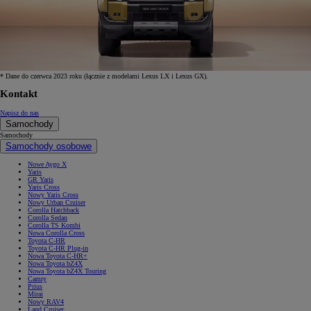
* Dane do czerwca 2023 roku (łącznie z modelami Lexus LX i Lexus GX).
Kontakt
Napisz do nas
Samochody
Samochody
Samochody osobowe
Nowe Aygo X
Yaris
GR Yaris
Yaris Cross
Nowy Yaris Cross
Nowy Urban Cruiser
Corolla Hatchback
Corolla Sedan
Corolla TS Kombi
Nowa Corolla Cross
Toyota C-HR
Toyota C-HR Plug-in
Nowa Toyota C-HR+
Nowa Toyota bZ4X
Nowa Toyota bZ4X Touring
Camry
Prius
Mirai
Nowy RAV4
Land Cruiser