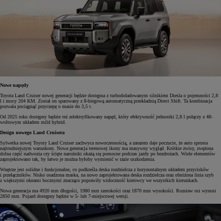
Nowe napędy
Toyota Land Cruiser nowej generacji będzie dostępna z turbodoładowanym silnikiem Diesla o pojemności 2,8
l i mocy 204 KM. Został on sparowany z 8-biegową automatyczną przekładnią Direct Shift. Ta kombinacja
pozwala pociągnąć przyczepę o masie do 3,5 t.
Od 2025 roku dostępny będzie też zelektryfikowany napęd, który efektywność jednostki 2,8 l połączy z 48-
woltowym układem mild hybrid.
Design nowego Land Cruisera
Sylwetka nowej Toyoty Land Cruiser zachwyca nowoczesnością, a zarazem daje poczucie, że auto sprosta
najtrudniejszym warunkom. Nowa generacja terenowej ikony ma masywny wygląd. Krótkie zwisy, zwężona
dolna część nadwozia czy ścięte narożniki okażą się pomocne podczas jazdy po bezdrożach. Wiele elementów
zaprojektowano tak, by łatwo je można byłoby wymienić w razie uszkodzenia.
Wnętrze jest solidne i funkcjonalne, co podkreśla deska rozdzielcza z horyzontalnym układem przycisków
i przełączników. Nisko osadzona maska, na nowo zaprojektowana deska rozdzielcza oraz obniżona linia szyb
z większymi oknami bocznymi znacząco poprawiły widoczność kierowcy we wszystkich kierunkach.
Nowa generacja ma 4920 mm długości, 1980 mm szerokości oraz 1870 mm wysokości. Rozstaw osi wynosi
2850 mm. Pojazd dostępny będzie w 5- lub 7-miejscowej wersji.