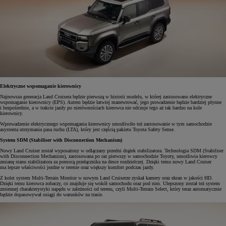
Elektryczne wspomaganie kierownicy
Najnowsza generacja Land Cruisera będzie pierwszą w historii modelu, w której zastosowano elektryczne
wspomaganie kierownicy (EPS). Autem będzie łatwiej manewrować, jego prowadzenie będzie bardziej płynne
i bezpośrednie, a w trakcie jazdy po nierównościach kierowca nie odczuje tego aż tak bardzo na kole
kierownicy.
Wprowadzenie elektrycznego wspomagania kierownicy umożliwiło też zastosowanie w tym samochodzie
asystenta utrzymania pasa ruchu (LTA), który jest częścią pakietu Toyota Safety Sense.
System SDM (Stabiliser with Disconnection Mechanism)
Nowy Land Cruiser został wyposażony w odłączany przedni drążek stabilizatora. Technologia SDM (Stabiliser
with Disconnection Mechanism), zastosowana po raz pierwszy w samochodzie Toyoty, umożliwia kierowcy
zmianę stanu stabilizatora za pomocą przełącznika na desce rozdzielczej. Dzięki temu nowy Land Cruiser
ma lepsze właściwości jezdne w terenie oraz większy komfort podczas jazdy.
Z kolei system Multi-Terrain Monitor w nowym Land Cruiserze zyskał kamery oraz ekran w jakości HD.
Dzięki temu kierowca zobaczy, co znajduje się wokół samochodu oraz pod nim. Ulepszony został też system
zmiennej charakterystyki napędu w zależności od terenu, czyli Multi-Terrain Select, który teraz automatycznie
będzie dopasowywał osiągi do warunków na trasie.