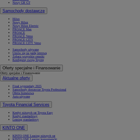
Nowy GR GT
Samochody dostawcze
Hilux
Nowy Hilux
Nowy Hilux Electric
PROACE Max
PROACE
PROACE Verso
PROACE CITY
PROACE CITY Verso
Samochody używane
Umów się na jazdę testową
Zobacz wszystkie cenniki
Konfiguruj swoją Toyotę
Oferty specjalne i Finansowanie
Oferty specjalne i Finansowanie
Aktualne oferty
Finał wyprzedaży 2025
Samochody dostawcze Toyota Professional
Oferta biznesowa
Auta używane
Toyota Financial Services
Kredyt niższych rat Toyota Easy
Kredyt standardowy
Leasing standardowy
KINTO ONE
KINTO ONE Leasing niższych rat
KINTO ONE Leasing konsumencki