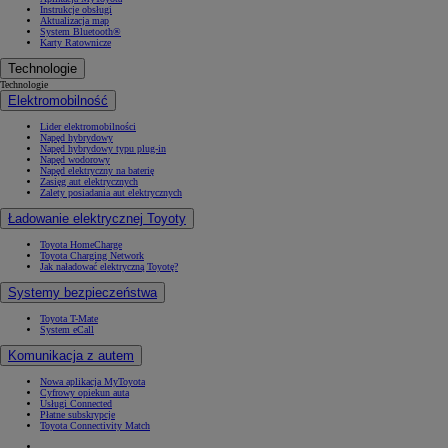
Instrukcje obsługi
Aktualizacja map
System Bluetooth®
Karty Ratownicze
Technologie
Technologie
Elektromobilność
Lider elektromobilności
Napęd hybrydowy
Napęd hybrydowy typu plug-in
Napęd wodorowy
Napęd elektryczny na baterię
Zasięg aut elektrycznych
Zalety posiadania aut elektrycznych
Ładowanie elektrycznej Toyoty
Toyota HomeCharge
Toyota Charging Network
Jak naładować elektryczną Toyotę?
Systemy bezpieczeństwa
Toyota T-Mate
System eCall
Komunikacja z autem
Nowa aplikacja MyToyota
Cyfrowy opiekun auta
Usługi Connected
Płatne subskrypcje
Toyota Connectivity Match