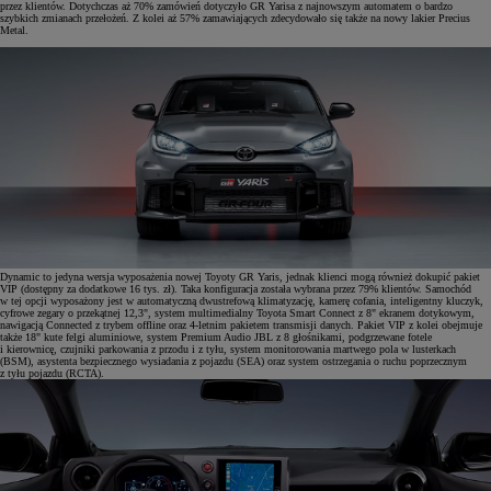
przez klientów. Dotychczas aż 70% zamówień dotyczyło GR Yarisa z najnowszym automatem o bardzo
szybkich zmianach przełożeń. Z kolei aż 57% zamawiających zdecydowało się także na nowy lakier Precius
Metal.
Dynamic to jedyna wersja wyposażenia nowej Toyoty GR Yaris, jednak klienci mogą również dokupić pakiet
VIP (dostępny za dodatkowe 16 tys. zł). Taka konfiguracja została wybrana przez 79% klientów. Samochód
w tej opcji wyposażony jest w automatyczną dwustrefową klimatyzację, kamerę cofania, inteligentny kluczyk,
cyfrowe zegary o przekątnej 12,3", system multimedialny Toyota Smart Connect z 8" ekranem dotykowym,
nawigacją Connected z trybem offline oraz 4-letnim pakietem transmisji danych. Pakiet VIP z kolei obejmuje
także 18" kute felgi aluminiowe, system Premium Audio JBL z 8 głośnikami, podgrzewane fotele
i kierownicę, czujniki parkowania z przodu i z tyłu, system monitorowania martwego pola w lusterkach
(BSM), asystenta bezpiecznego wysiadania z pojazdu (SEA) oraz system ostrzegania o ruchu poprzecznym
z tyłu pojazdu (RCTA).