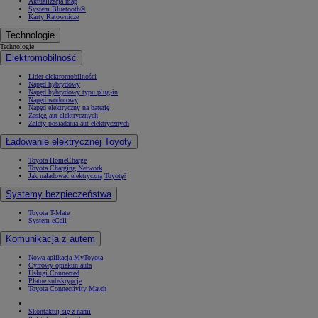
Aktualizacja map
System Bluetooth®
Karty Ratownicze
Technologie
Technologie
Elektromobilność
Lider elektromobilności
Napęd hybrydowy
Napęd hybrydowy typu plug-in
Napęd wodorowy
Napęd elektryczny na baterię
Zasięg aut elektrycznych
Zalety posiadania aut elektrycznych
Ładowanie elektrycznej Toyoty
Toyota HomeCharge
Toyota Charging Network
Jak naładować elektryczną Toyotę?
Systemy bezpieczeństwa
Toyota T-Mate
System eCall
Komunikacja z autem
Nowa aplikacja MyToyota
Cyfrowy opiekun auta
Usługi Connected
Płatne subskrypcje
Toyota Connectivity Match
Skontaktuj się z nami