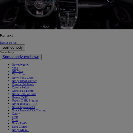
Kontakt
Napisz do nas
Samochody
Samochody
Samochody osobowe
Nowe Aygo X
Yaris
GR Yaris
Yaris Cross
Nowy Yaris Cross
Nowy Urban Cruiser
Corolla Hatchback
Corolla Sedan
Corolla TS Kombi
Nowa Corolla Cross
Toyota C-HR
Toyota C-HR Plug-in
Nowa Toyota C-HR+
Nowa Toyota bZ4X
Nowa Toyota bZ4X Touring
Camry
Prius
Mirai
Nowy RAV4
Land Cruiser
Nowy GR GT