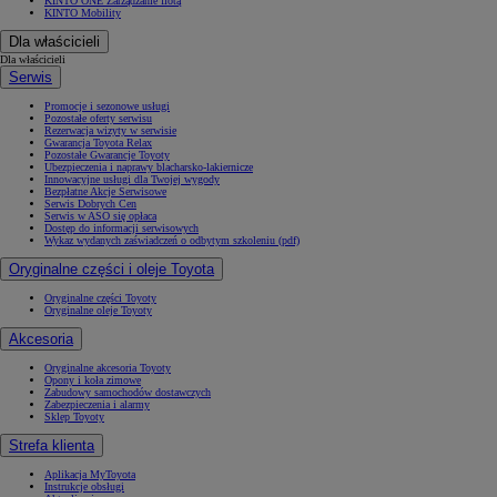
KINTO ONE Zarządzanie flotą
KINTO Mobility
Dla właścicieli
Dla właścicieli
Serwis
Promocje i sezonowe usługi
Pozostałe oferty serwisu
Rezerwacja wizyty w serwisie
Gwarancja Toyota Relax
Pozostałe Gwarancje Toyoty
Ubezpieczenia i naprawy blacharsko-lakiernicze
Innowacyjne usługi dla Twojej wygody
Bezpłatne Akcje Serwisowe
Serwis Dobrych Cen
Serwis w ASO się opłaca
Dostęp do informacji serwisowych
Wykaz wydanych zaświadczeń o odbytym szkoleniu (pdf)
Oryginalne części i oleje Toyota
Oryginalne części Toyoty
Oryginalne oleje Toyoty
Akcesoria
Oryginalne akcesoria Toyoty
Opony i koła zimowe
Zabudowy samochodów dostawczych
Zabezpieczenia i alarmy
Sklep Toyoty
Strefa klienta
Aplikacja MyToyota
Instrukcje obsługi