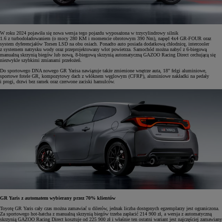
W roku 2024 pojawiła się nowa wersja tego pojazdu wyposażona w trzycylindrowy silnik
1.6 z turbodoładowaniem (o mocy 280 KM i momencie obrotowym 390 Nm), napęd 4x4 GR-FOUR oraz
system dyferencjałów Torsen LSD na obu osiach. Ponadto auto posiada dodatkową chłodnicę, intercooler
z systemem natrysku wody oraz przeprojektowany wlot powietrza. Samochód można nabyć z 6-biegową
manualną skrzynią biegów lub nową, 8-biegową skrzynią automatyczną GAZOO Racing Direct cechującą się
niezwykle szybkimi zmianami przełożeń.
Do sportowego DNA nowego GR Yarisa nawiązuje także zmienione wnętrze auta, 18" felgi aluminiowe,
sportowe fotele GR, kompozytowy dach z włóknem węglowym (CFRP), aluminiowe nakładki na pedały
i progi, drzwi bez ramek oraz czerwone zaciski hamulców.
GR Yaris z automatem wybierany przez 70% klientów
Toyotę GR Yaris cały czas można zamawiać u dilerów, jednak liczba dostępnych egzemplarzy jest ograniczona.
Za sportowego hot-hatcha z manualną skrzynią biegów trzeba zapłacić 214 900 zł, a wersja z automatyczną
skrzynią GAZOO Racing Direct kosztuje od 225 900 zł i właśnie ten ostatni wariant jest najczęściej zamawiany