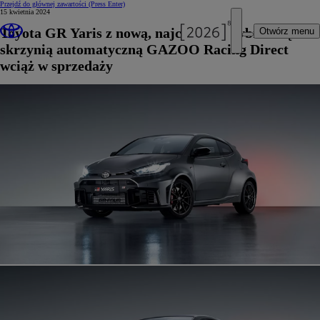
Przejdź do głównej zawartości
(Press Enter)
15 kwietnia 2024
Toyota GR Yaris z nową, najchętniej wybieraną
Otwórz menu
skrzynią automatyczną GAZOO Racing Direct
wciąż w sprzedaży