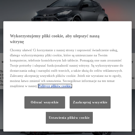
Wykorzystujemy pliki cookie, aby ulepszyć naszą
witrynę
Chcemy ułatwić Ci korzystanie z naszej strony i usprawnić świadczenie usług,
dlatego wykorzystujemy pliki cookie, które są umieszczane na Twoim
Nowa Toyota GR Yaris z mocniejszym silnikiem 280 KM, napędem na cztery koła GR-FOUR oraz
komputerze, telefonie komórkowym lub tablecie. Pomagają one nam zrozumieć
ulepszonym zawieszeniem jest cały czas dostępna od 214 900 zł. Największym zainteresowaniem cieszy
się hot-hatch w wersji z nową 8-biegową skrzynią automatyczną GAZOO Racing Direct.
Twoje potrzeby i ulepszać funkcjonalność naszej witryny. Są wykorzystywane do
dostarczania usług i narzędzi osób trzecich, a także służą do celów reklamowych.
Toyota GR Yaris szybko zdobyła miano kultowego hot-hatcha i jest postrzegana przez klientów jako jeden
z najlepszych modeli sportowych w historii marki. Pojazd został stworzony przez zespół inżynierów
Zalecamy akceptację wszystkich plików cookie. Jeżeli nie wyrażasz na to zgody,
z TOYOTA GAZOO Racing, którzy współpracowali z doświadczonymi kierowcami rajdowymi i wyścigowymi
możesz łatwo zmienić ich ustawienia. Szczegółowe informacje na ten temat
Toyoty podczas procesu projektowania i testowania. W efekcie powstało niezrównane auto o sportowym
charakterze.
znajdziesz w naszej
Polityce plików cookie.
Odrzuć wszystkie
Zaakceptuj wszystkie
Ustawienia plików cookie