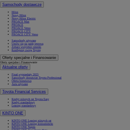
Samochody dostawcze
Hilux
Nowy Hilux
Nowy Hilux Electric
PROACE Max
PROACE
PROACE Verso
PROACE CITY
PROACE CITY Verso
Samochody używane
Umów się na jazdę testową
Zobacz wszystkie cenniki
Konfiguruj swoją Toyotę
Oferty specjalne i Finansowanie
Oferty specjalne i Finansowanie
Aktualne oferty
Finał wyprzedaży 2025
Samochody dostawcze Toyota Professional
Oferta biznesowa
Auta używane
Toyota Financial Services
Kredyt niższych rat Toyota Easy
Kredyt standardowy
Leasing standardowy
KINTO ONE
KINTO ONE Leasing niższych rat
KINTO ONE Leasing konsumencki
KINTO ONE Najem