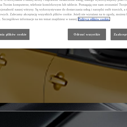
na Twoim komputerze, telefonie komórkowym lub tablecie. Pomagają one nam zrozumieć Twoje 
cjonalność naszej witryny. Są wykorzystywane do dostarczania usług i narzędzi osób trzecich, a 
wych. Zalecamy akceptację wszystkich plików cookie. Jeżeli nie wyrażasz na to zgody, możesz 
a. Szczegółowe informacje na ten temat znajdziesz w naszej
Polityce plików cookie.
nia plików cookie
Odrzuć wszystkie
Zaakcept