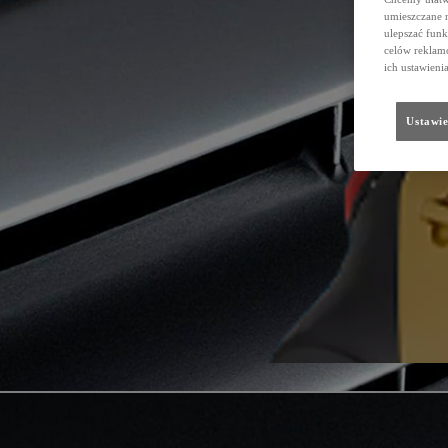
umieszczane 
ulepszać funk
celów reklamo
ich ustawieni
Ustawie