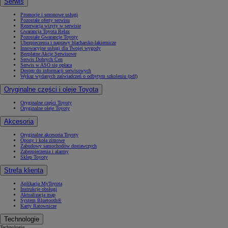
Serwis
Promocje i sezonowe usługi
Pozostałe oferty serwisu
Rezerwacja wizyty w serwisie
Gwarancja Toyota Relax
Pozostałe Gwarancje Toyoty
Ubezpieczenia i naprawy blacharsko-lakiernicze
Innowacyjne usługi dla Twojej wygody
Bezpłatne Akcje Serwisowe
Serwis Dobrych Cen
Serwis w ASO się opłaca
Dostęp do informacji serwisowych
Wykaz wydanych zaświadczeń o odbytym szkoleniu (pdf)
Oryginalne części i oleje Toyota
Oryginalne części Toyoty
Oryginalne oleje Toyoty
Akcesoria
Oryginalne akcesoria Toyoty
Opony i koła zimowe
Zabudowy samochodów dostawczych
Zabezpieczenia i alarmy
Sklep Toyoty
Strefa klienta
Aplikacja MyToyota
Instrukcje obsługi
Aktualizacja map
System Bluetooth®
Karty Ratownicze
Technologie
Technologie