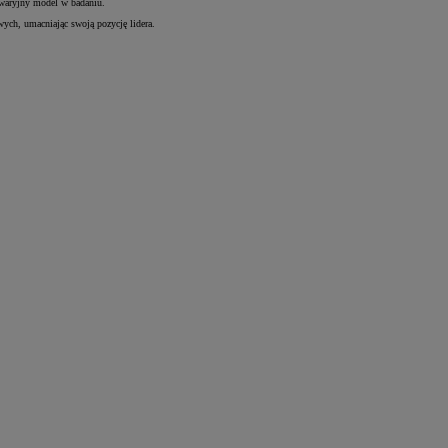
 awaryjny model w badaniu.
ych, umacniając swoją pozycję lidera.