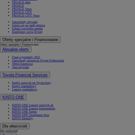
PROACE Max
PROACE
PROACE Verso
PROACE CITY
PROACE CITY Verso
Samochody używane
Umów się na jazdę testową
Zobacz wszystkie cenniki
Konfiguruj swoją Toyotę
Oferty specjalne i Finansowanie
Oferty specjalne i Finansowanie
Aktualne oferty
Finał wyprzedaży 2025
Samochody dostawcze Toyota Professional
Oferta biznesowa
Auta używane
Toyota Financial Services
Kredyt niższych rat Toyota Easy
Kredyt standardowy
Leasing standardowy
KINTO ONE
KINTO ONE Leasing niższych rat
KINTO ONE Leasing konsumencki
KINTO ONE Najem
KINTO ONE Zarządzanie flotą
KINTO Mobility
Dla właścicieli
Dla właścicieli