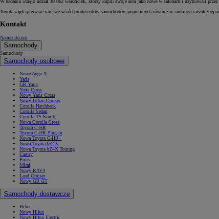
W badaniu wzięło udział 30 062 właścicieli, którzy kupili swoje auta jako nowe w salonach i użytkowali prze
Toyota zajęła pierwsze miejsce wśród producentów samochodów popularnych również w rankingu niezależnej o
Kontakt
Napisz do nas
Samochody
Samochody
Samochody osobowe
Nowe Aygo X
Yaris
GR Yaris
Yaris Cross
Nowy Yaris Cross
Nowy Urban Cruiser
Corolla Hatchback
Corolla Sedan
Corolla TS Kombi
Nowa Corolla Cross
Toyota C-HR
Toyota C-HR Plug-in
Nowa Toyota C-HR+
Nowa Toyota bZ4X
Nowa Toyota bZ4X Touring
Camry
Prius
Mirai
Nowy RAV4
Land Cruiser
Nowy GR GT
Samochody dostawcze
Hilux
Nowy Hilux
Nowy Hilux Electric