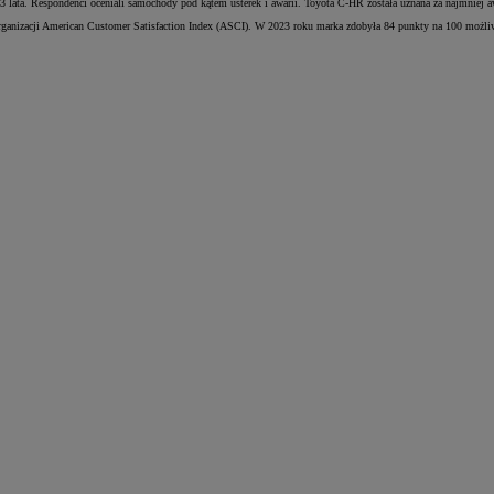
z 3 lata. Respondenci oceniali samochody pod kątem usterek i awarii. Toyota C-HR została uznana za najmniej
rganizacji American Customer Satisfaction Index (ASCI). W 2023 roku marka zdobyła 84 punkty na 100 możliw