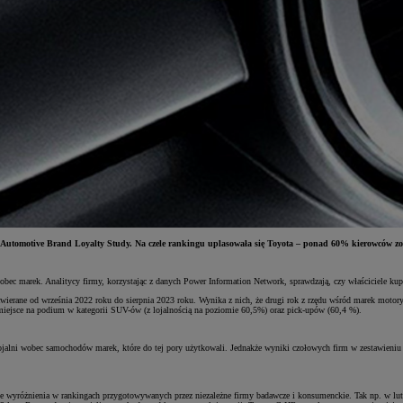
. Automotive Brand Loyalty Study. Na czele rankingu uplasowała się Toyota – ponad 60% kierowców z
wobec marek. Analitycy firmy, korzystając z danych Power Information Network, sprawdzają, czy właściciele ku
rane od września 2022 roku do sierpnia 2023 roku. Wynika z nich, że drugi rok z rzędu wśród marek motoryza
miejsce na podium w kategorii SUV-ów (z lojalnością na poziomie 60,5%) oraz pick-upów (60,4 %).
 lojalni wobec samochodów marek, które do tej pory użytkowali. Jednakże wyniki czołowych firm w zestawieniu 
czne wyróżnienia w rankingach przygotowywanych przez niezależne firmy badawcze i konsumenckie. Tak np. w 