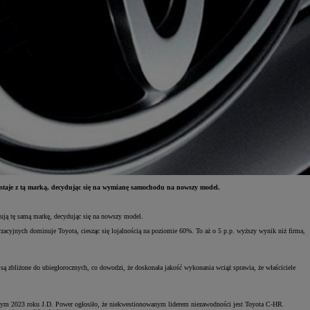
ostaje z tą marką, decydując się na wymianę samochodu na nowszy model.
pują tę samą markę, decydując się na nowszy model.
cyjnych dominuje Toyota, ciesząc się lojalnością na poziomie 60%. To aż o 5 p.p. wyższy wynik niż firma,
są zbliżone do ubiegłorocznych, co dowodzi, że doskonała jakość wykonania wciąż sprawia, że właściciele
lutym 2023 roku J.D. Power ogłosiło, że niekwestionowanym liderem niezawodności jest Toyota C-HR.