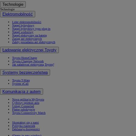
Technologie
Technologie
Elektromobilność
Lider elektromobilności
Napęd hybrydowy
Napęd hybrydowy typu plug-in
Napęd wodorowy
Napęd elektryczny na baterię
Zasięg aut elektrycznych
Zalety posiadania aut elektrycznych
Ładowanie elektrycznej Toyoty
Toyota HomeCharge
Toyota Charging Network
Jak naładować elektryczną Toyotę?
Systemy bezpieczeństwa
Toyota T-Mate
System eCall
Komunikacja z autem
Nowa aplikacja MyToyota
Cyfrowy opiekun auta
Usługi Connected
Płatne subskrypcje
Toyota Connectivity Match
Skontaktuj się z nami
Polityka ciasteczek
Deklaracja dostępności
(Opens in new window)