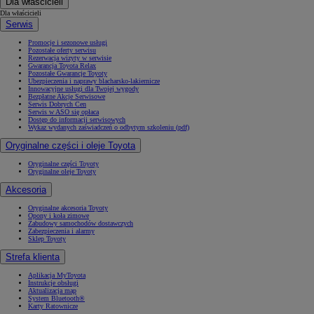
Dla właścicieli
Dla właścicieli
Serwis
Promocje i sezonowe usługi
Pozostałe oferty serwisu
Rezerwacja wizyty w serwisie
Gwarancja Toyota Relax
Pozostałe Gwarancje Toyoty
Ubezpieczenia i naprawy blacharsko-lakiernicze
Innowacyjne usługi dla Twojej wygody
Bezpłatne Akcje Serwisowe
Serwis Dobrych Cen
Serwis w ASO się opłaca
Dostęp do informacji serwisowych
Wykaz wydanych zaświadczeń o odbytym szkoleniu (pdf)
Oryginalne części i oleje Toyota
Oryginalne części Toyoty
Oryginalne oleje Toyoty
Akcesoria
Oryginalne akcesoria Toyoty
Opony i koła zimowe
Zabudowy samochodów dostawczych
Zabezpieczenia i alarmy
Sklep Toyoty
Strefa klienta
Aplikacja MyToyota
Instrukcje obsługi
Aktualizacja map
System Bluetooth®
Karty Ratownicze