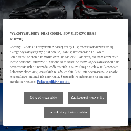
Wykorzystujemy pliki cookie, aby ulepszyć naszą
witrynę
Chcemy ułatwić Ci korzystanie z naszej strony i usprawnić świadczenie usług,
W dniach 11–14 lipca odbędzie się jedno z najważniejszych wydarzeń dla miłośników motorsportu
dlatego wykorzystujemy pliki cookie, które są umieszczane na Twoim
Goodwood Festival of Speed, na którym zadebiutuje nowa Toyota GR Yaris, a marka przekaże swoim
mistrzom świata kluczyki do limitowanych wersji specjalnych. Szeroka publiczność będzie miała
komputerze, telefonie komórkowym lub tablecie. Pomagają one nam zrozumieć
możliwość zobaczenia w akcji aut z rajdowych mistrzostw świata oraz Rajdu Dakar, a także przyjrzenia
Twoje potrzeby i ulepszać funkcjonalność naszej witryny. Są wykorzystywane do
się modelom na wodór.
dostarczania usług i narzędzi osób trzecich, a także służą do celów reklamowych.
Podczas Goodwood Festival of Speed w rezydencji Goodwood House w południowej Anglii gromadzą się setki
Zalecamy akceptację wszystkich plików cookie. Jeżeli nie wyrażasz na to zgody,
tysięcy entuzjastów motoryzacji. Przez kilka dni goście mają okazję zobaczyć unikalne samochody rajdowe
i wyścigowe, najnowsze modele produkcyjne, a także wiele prototypów i klasyków. Toyota od dawna jest
możesz łatwo zmienić ich ustawienia. Szczegółowe informacje na ten temat
stałym uczestnikiem tego prestiżowego festiwalu.
znajdziesz w naszej
Polityce plików cookie.
Odrzuć wszystkie
Zaakceptuj wszystkie
Ustawienia plików cookie