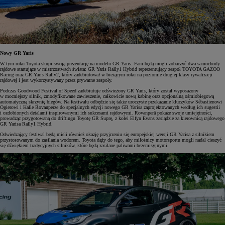
Nowy GR Yaris
W tym roku Toyota skupi swoją prezentację na modelu GR Yaris. Fani będą mogli zobaczyć dwa samochody
rajdowe startujące w mistrzostwach świata: GR Yaris Rally1 Hybrid reprezentujący zespół TOYOTA GAZOO
Racing oraz GR Yaris Rally2, który zadebiutował w bieżącym roku na poziomie drugiej klasy rywalizacji
rajdowej i jest wykorzystywany przez prywatne zespoły.
Podczas Goodwood Festival of Speed zadebiutuje odświeżony GR Yaris, który został wyposażony
w mocniejszy silnik, zmodyfikowane zawieszenie, całkowicie nową kabinę oraz opcjonalną ośmiobiegową
automatyczną skrzynię biegów. Na festiwalu odbędzie się także uroczyste przekazanie kluczyków Sébastienowi
Ogierowi i Kalle Rovanperze do specjalnych edycji nowego GR Yarisa zaprojektowanych według ich sugestii
i ozdobionych detalami inspirowanymi ich sukcesami rajdowymi. Rovanperä pokaże swoje umiejętności,
prowadząc przygotowaną do driftingu Toyotę GR Suprę, z kolei Elfyn Evans zasiądzie za kierownicą rajdowego
GR Yarisa Rally1 Hybrid.
Odwiedzający festiwal będą mieli również okazję przyjrzeniu się europejskiej wersji GR Yarisa z silnikiem
przystosowanym do zasilania wodorem. Toyota dąży do tego, aby miłośnicy motorsportu mogli nadal cieszyć
się dźwiękiem tradycyjnych silników, które będą zasilane paliwami bezemisyjnymi.