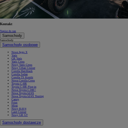
Kontakt
Napisz do nas
Samochody
Samochody
Samochody osobowe
Nowe Aygo X
Yaris
GR Yaris
Yaris Cross
Nowy Yaris Cross
Nowy Urban Cruiser
Corolla Hatchback
Corolla Sedan
Corolla TS Kombi
Nowa Corolla Cross
Toyota C-HR
Toyota C-HR Plug-in
Nowa Toyota C-HR+
Nowa Toyota bZ4X
Nowa Toyota bZ4X Touring
Camry
Prius
Mirai
Nowy RAV4
Land Cruiser
Nowy GR GT
Samochody dostawcze