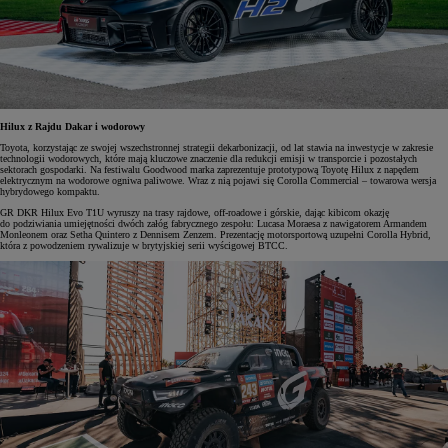
Hilux z Rajdu Dakar i wodorowy
Toyota, korzystając ze swojej wszechstronnej strategii dekarbonizacji, od lat stawia na inwestycje w zakresie
technologii wodorowych, które mają kluczowe znaczenie dla redukcji emisji w transporcie i pozostałych
sektorach gospodarki. Na festiwalu Goodwood marka zaprezentuje prototypową Toyotę Hilux z napędem
elektrycznym na wodorowe ogniwa paliwowe. Wraz z nią pojawi się Corolla Commercial – towarowa wersja
hybrydowego kompaktu.
GR DKR Hilux Evo T1U wyruszy na trasy rajdowe, off-roadowe i górskie, dając kibicom okazję
do podziwiania umiejętności dwóch załóg fabrycznego zespołu: Lucasa Moraesa z nawigatorem Armandem
Monleonem oraz Setha Quintero z Dennisem Zenzem. Prezentację motorsportową uzupełni Corolla Hybrid,
która z powodzeniem rywalizuje w brytyjskiej serii wyścigowej BTCC.