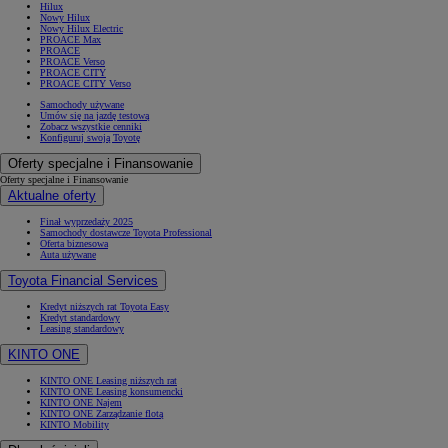
Hilux
Nowy Hilux
Nowy Hilux Electric
PROACE Max
PROACE
PROACE Verso
PROACE CITY
PROACE CITY Verso
Samochody używane
Umów się na jazdę testową
Zobacz wszystkie cenniki
Konfiguruj swoją Toyotę
Oferty specjalne i Finansowanie
Oferty specjalne i Finansowanie
Aktualne oferty
Finał wyprzedaży 2025
Samochody dostawcze Toyota Professional
Oferta biznesowa
Auta używane
Toyota Financial Services
Kredyt niższych rat Toyota Easy
Kredyt standardowy
Leasing standardowy
KINTO ONE
KINTO ONE Leasing niższych rat
KINTO ONE Leasing konsumencki
KINTO ONE Najem
KINTO ONE Zarządzanie flotą
KINTO Mobility