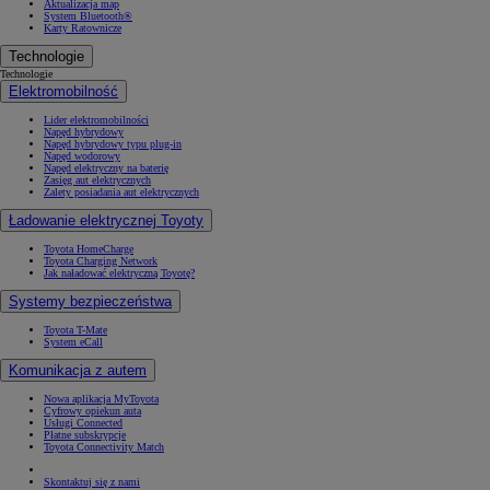
Aktualizacja map
System Bluetooth®
Karty Ratownicze
Technologie
Technologie
Elektromobilność
Lider elektromobilności
Napęd hybrydowy
Napęd hybrydowy typu plug-in
Napęd wodorowy
Napęd elektryczny na baterię
Zasięg aut elektrycznych
Zalety posiadania aut elektrycznych
Ładowanie elektrycznej Toyoty
Toyota HomeCharge
Toyota Charging Network
Jak naładować elektryczną Toyotę?
Systemy bezpieczeństwa
Toyota T-Mate
System eCall
Komunikacja z autem
Nowa aplikacja MyToyota
Cyfrowy opiekun auta
Usługi Connected
Płatne subskrypcje
Toyota Connectivity Match
Skontaktuj się z nami