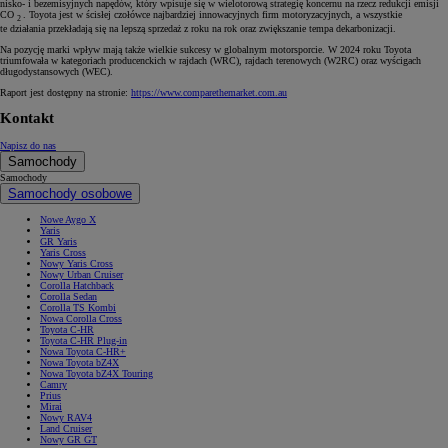
nisko- i bezemisyjnych napędów, który wpisuje się w wielotorową strategię koncernu na rzecz redukcji emisji
CO
. Toyota jest w ścisłej czołówce najbardziej innowacyjnych firm motoryzacyjnych, a wszystkie
2
te działania przekładają się na lepszą sprzedaż z roku na rok oraz zwiększanie tempa dekarbonizacji.
Na pozycję marki wpływ mają także wielkie sukcesy w globalnym motorsporcie. W 2024 roku Toyota
triumfowała w kategoriach producenckich w rajdach (WRC), rajdach terenowych (W2RC) oraz wyścigach
długodystansowych (WEC).
Raport jest dostępny na stronie:
https://www.comparethemarket.com.au
Kontakt
Napisz do nas
Samochody
Samochody
Samochody osobowe
Nowe Aygo X
Yaris
GR Yaris
Yaris Cross
Nowy Yaris Cross
Nowy Urban Cruiser
Corolla Hatchback
Corolla Sedan
Corolla TS Kombi
Nowa Corolla Cross
Toyota C-HR
Toyota C-HR Plug-in
Nowa Toyota C-HR+
Nowa Toyota bZ4X
Nowa Toyota bZ4X Touring
Camry
Prius
Mirai
Nowy RAV4
Land Cruiser
Nowy GR GT