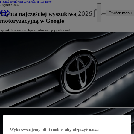
Przejdź do głównej zawartości
(Press Enter)
7 stycznia 2025
Toyota najczęściej wyszukiwaną marką
Otwórz menu
motoryzacyjną w Google
Japoński koncern triumfuje w zestawieniu piąty rok z rzędu
Wykorzystujemy pliki cookie, aby ulepszyć naszą