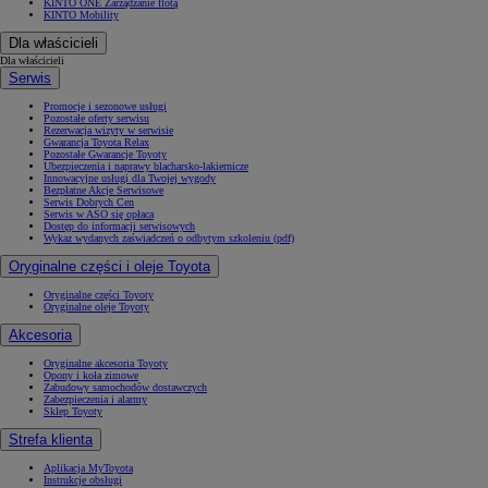
KINTO ONE Zarządzanie flotą
KINTO Mobility
Dla właścicieli
Dla właścicieli
Serwis
Promocje i sezonowe usługi
Pozostałe oferty serwisu
Rezerwacja wizyty w serwisie
Gwarancja Toyota Relax
Pozostałe Gwarancje Toyoty
Ubezpieczenia i naprawy blacharsko-lakiernicze
Innowacyjne usługi dla Twojej wygody
Bezpłatne Akcje Serwisowe
Serwis Dobrych Cen
Serwis w ASO się opłaca
Dostęp do informacji serwisowych
Wykaz wydanych zaświadczeń o odbytym szkoleniu (pdf)
Oryginalne części i oleje Toyota
Oryginalne części Toyoty
Oryginalne oleje Toyoty
Akcesoria
Oryginalne akcesoria Toyoty
Opony i koła zimowe
Zabudowy samochodów dostawczych
Zabezpieczenia i alarmy
Sklep Toyoty
Strefa klienta
Aplikacja MyToyota
Instrukcje obsługi