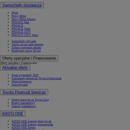
Samochody dostawcze
Hilux
Nowy Hilux
Nowy Hilux Electric
PROACE Max
PROACE
PROACE Verso
PROACE CITY
PROACE CITY Verso
Samochody używane
Umów się na jazdę testową
Zobacz wszystkie cenniki
Konfiguruj swoją Toyotę
Oferty specjalne i Finansowanie
Oferty specjalne i Finansowanie
Aktualne oferty
Finał wyprzedaży 2025
Samochody dostawcze Toyota Professional
Oferta biznesowa
Auta używane
Toyota Financial Services
Kredyt niższych rat Toyota Easy
Kredyt standardowy
Leasing standardowy
KINTO ONE
KINTO ONE Leasing niższych rat
KINTO ONE Leasing konsumencki
KINTO ONE Najem