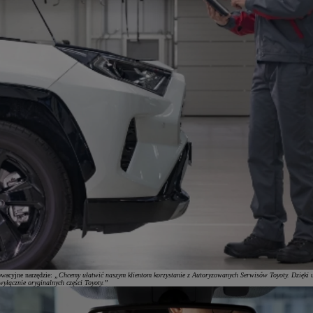
owacyjne narzędzie:
„Chcemy ułatwić naszym klientom korzystanie z Autoryzowanych Serwisów Toyoty. Dzięki us
wyłącznie oryginalnych części Toyoty.”