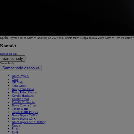
Oprócz Toyota Online Service Booking od 2022 roku działa także usługa Toyota Video Service Advisor umożli
Kontakt
Napisz do nas
Samochody
Samochody
Samochody osobowe
Nowe Aygo X
Yaris
GR Yaris
Yaris Cross
Nowy Yaris Cross
Nowy Urban Cruiser
Corolla Hatchback
Corolla Sedan
Corolla TS Kombi
Nowa Corolla Cross
Toyota C-HR
Toyota C-HR Plug-in
Nowa Toyota C-HR+
Nowa Toyota bZ4X
Nowa Toyota bZ4X Touring
Camry
Prius
Mirai