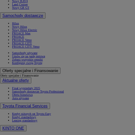
Nowy RAV4
Land Cruiser
Nowy GR GT
Samochody dostawcze
Hilux
Od
105 300 zł
Nowy Hilux
Nowy Hilux Electric
Corolla Hatchback
PROACE Max
PROACE
HYBRID
PROACE Verso
PROACE CITY
PROACE CITY Verso
Samochody używane
Umów się na jazdę testową
Zobacz wszystkie cenniki
Konfiguruj swoją Toyotę
Oferty specjalne i Finansowanie
Oferty specjalne i Finansowanie
Aktualne oferty
Finał wyprzedaży 2025
Samochody dostawcze Toyota Professional
Oferta biznesowa
Auta używane
Toyota Financial Services
Kredyt niższych rat Toyota Easy
Kredyt standardowy
Leasing standardowy
KINTO ONE