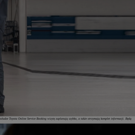
łudze Toyota Online Service Booking wizytę zaplanują szybko, a także otrzymają komplet informacji. Będą