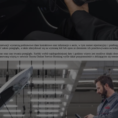
ezerwacji wystarczą podstawowe dane kontaktowe oraz informacje o aucie, w tym numer rejestracyjny i przebieg
yć zakres przeglądu, a także zdecydować się na wymianę kół lub opon ze zleceniem ich przechowywania na kolej
rac oraz czas trwania przeglądu. Szybki wybór najdogodniejszej daty i godziny wizyty jest możliwy dzięki d
anowaną wizytą w serwisie Toyota Online Service Booking wyśle także przypomnienie o zbliżającym się termin