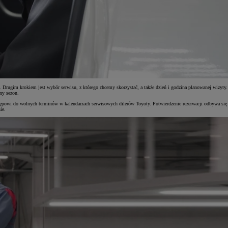
. Drugim krokiem jest wybór serwisu, z którego chcemy skorzystać, a także dzień i godzina planowanej wizyty.
ny sezon.
ostępowi do wolnych terminów w kalendarzach serwisowych dilerów Toyoty. Potwierdzenie rezerwacji odbywa się
ie.