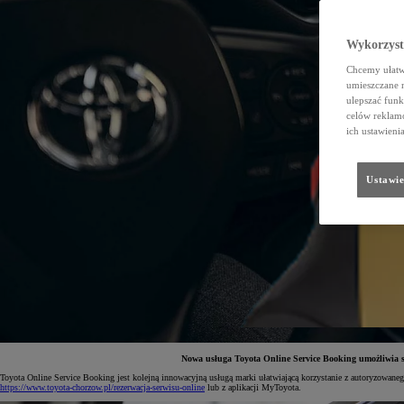
Wykorzystu
Chcemy ułatwi
umieszczane 
ulepszać funk
celów reklamo
ich ustawieni
Ustawie
Nowa usługa Toyota Online Service Booking umożliwia szy
Toyota Online Service Booking jest kolejną innowacyjną usługą marki ułatwiającą korzystanie z autoryzowaneg
https://www.toyota-chorzow.pl/rezerwacja-serwisu-online
lub z aplikacji MyToyota.