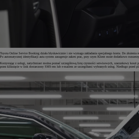
Toyota Online Service Booking działa błyskawicznie i nie wymaga zakładania specjalnego konta. Do złożenia r
Po automatycznej identyfikacji auta system zasugeruje zakres prac, przy czym Klient może dodatkowo rozszerz
Korzystając z usługi, natychmiast można poznać szczegółową listę czynności serwisowych, szacunkowy koszt p
przez kliknięcie w link dostarczony SMS-em lub e-mailem ze szczegółami wybranych usług. Niedługo przed pl
Od
81 900 zł
Yaris Cross
HYBRID