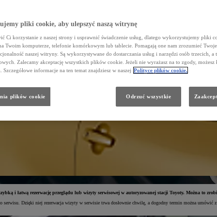
jemy pliki cookie, aby ulepszyć naszą witrynę
ć Ci korzystanie z naszej strony i usprawnić świadczenie usług, dlatego wykorzystujemy pliki co
na Twoim komputerze, telefonie komórkowym lub tablecie. Pomagają one nam zrozumieć Twoje 
cjonalność naszej witryny. Są wykorzystywane do dostarczania usług i narzędzi osób trzecich, a 
wych. Zalecamy akceptację wszystkich plików cookie. Jeżeli nie wyrażasz na to zgody, możesz 
a. Szczegółowe informacje na ten temat znajdziesz w naszej
Polityce plików cookie.
nia plików cookie
Odrzuć wszystkie
Zaakcept
bką i łatwą rezerwację przeglądu lub wizyty serwisowej w autoryzowanej stacji Toyoty. Można to zrob
o serwisu. Dzięki niej rezerwacja wizyty w serwisie trwa dosłownie chwilę, a dogodny termin można umówić z d