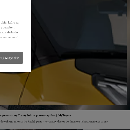
okie, które są
potrzeby i
także służą do
łatwo zmienić
uj wszystkie
ić przez stronę Toyoty lub za pomocą aplikacji MyToyota.
owolnego miejsca i o każdej porze – wystarczy dostęp do Internetu i skorzystanie ze strony