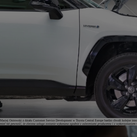
Maciej Ostrowski z działu Customer Service Development w Toyota Central Europe bardzo chwali kolejne inn
mieć też pewność, że zlecona usługa zostanie wykonana zgodnie z zaleceniami producenta i z wykorzystaniem 