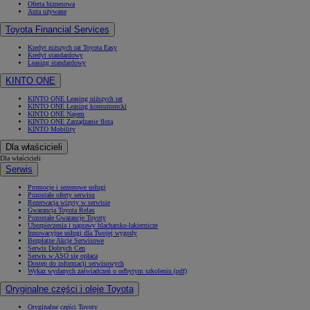
Oferta biznesowa
Auta używane
Toyota Financial Services
Kredyt niższych rat Toyota Easy
Kredyt standardowy
Leasing standardowy
KINTO ONE
KINTO ONE Leasing niższych rat
KINTO ONE Leasing konsumencki
KINTO ONE Najem
KINTO ONE Zarządzanie flotą
KINTO Mobility
Dla właścicieli
Dla właścicieli
Serwis
Promocje i sezonowe usługi
Pozostałe oferty serwisu
Rezerwacja wizyty w serwisie
Gwarancja Toyota Relax
Pozostałe Gwarancje Toyoty
Ubezpieczenia i naprawy blacharsko-lakiernicze
Innowacyjne usługi dla Twojej wygody
Bezpłatne Akcje Serwisowe
Serwis Dobrych Cen
Serwis w ASO się opłaca
Dostęp do informacji serwisowych
Wykaz wydanych zaświadczeń o odbytym szkoleniu (pdf)
Oryginalne części i oleje Toyota
Oryginalne części Toyoty