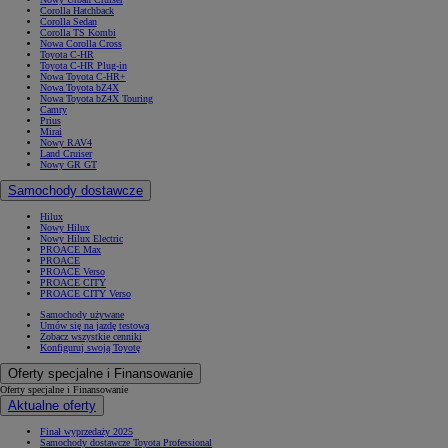
Corolla Hatchback
Corolla Sedan
Corolla TS Kombi
Nowa Corolla Cross
Toyota C-HR
Toyota C-HR Plug-in
Nowa Toyota C-HR+
Nowa Toyota bZ4X
Nowa Toyota bZ4X Touring
Camry
Prius
Mirai
Nowy RAV4
Land Cruiser
Nowy GR GT
Samochody dostawcze
Hilux
Nowy Hilux
Nowy Hilux Electric
PROACE Max
PROACE
PROACE Verso
PROACE CITY
PROACE CITY Verso
Samochody używane
Umów się na jazdę testową
Zobacz wszystkie cenniki
Konfiguruj swoją Toyotę
Oferty specjalne i Finansowanie
Oferty specjalne i Finansowanie
Aktualne oferty
Finał wyprzedaży 2025
Samochody dostawcze Toyota Professional