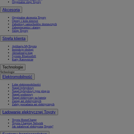
Oryginalne oleje Toyoty
Akcesoria
Oryginalne akcesoria Toyoty
Opony i koła zimowe
Zabudowy samochodów dostawczych
Zabezpieczenia i alarmy
Sklep Toyoty
Strefa klienta
Aplikacja MyToyota
Instrukcje obsługi
Aktualizacja map
System Bluetooth®
Karty Ratownicze
Technologie
Technologie
Elektromobilność
Lider elektromobilności
Napęd hybrydowy
Napęd hybrydowy typu plug-in
Napęd wodorowy
Napęd elektryczny na baterię
Zasięg aut elektrycznych
Zalety posiadania aut elektrycznych
Ładowanie elektrycznej Toyoty
Toyota HomeCharge
Toyota Charging Network
Jak naładować elektryczną Toyotę?