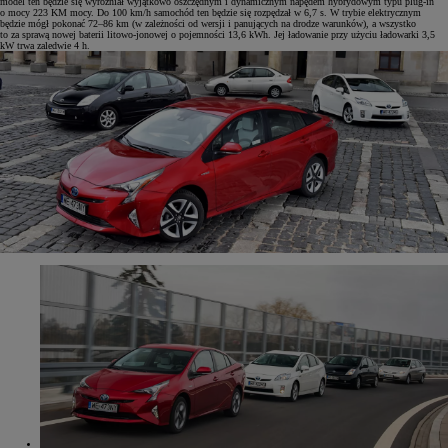
model ten będzie się wyróżniał wyjątkowo oszczędnym i dynamicznym napędem hybrydowym typu plug-in
o mocy 223 KM mocy. Do 100 km/h samochód ten będzie się rozpędzał w 6,7 s. W trybie elektrycznym
będzie mógł pokonać 72–86 km (w zależności od wersji i panujących na drodze warunków), a wszystko
to za sprawą nowej baterii litowo-jonowej o pojemności 13,6 kWh. Jej ładowanie przy użyciu ładowarki 3,5
kW trwa zaledwie 4 h.