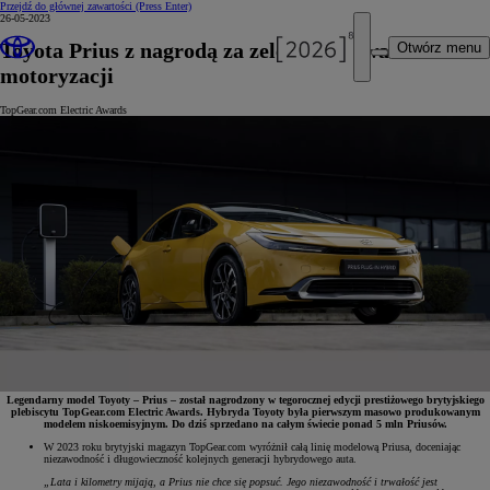
Przejdź do głównej zawartości
(Press Enter)
26-05-2023
Toyota Prius z nagrodą za zelektryfikowanie
Otwórz menu
motoryzacji
TopGear.com Electric Awards
Legendarny model Toyoty – Prius – został nagrodzony w tegorocznej edycji prestiżowego brytyjskiego
plebiscytu TopGear.com Electric Awards. Hybryda Toyoty była pierwszym masowo produkowanym
modelem niskoemisyjnym. Do dziś sprzedano na całym świecie ponad 5 mln Priusów.
W 2023 roku brytyjski magazyn TopGear.com wyróżnił całą linię modelową Priusa, doceniając
niezawodność i długowieczność kolejnych generacji hybrydowego auta.
„Lata i kilometry mijają, a Prius nie chce się popsuć. Jego niezawodność i trwałość jest