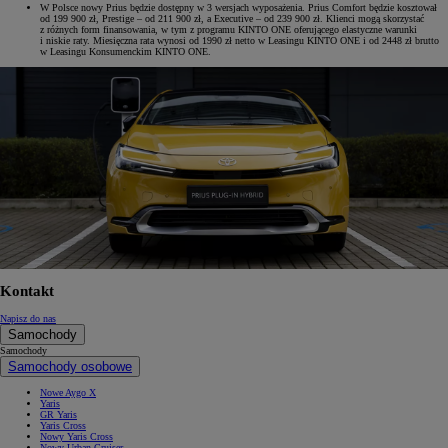
W Polsce nowy Prius będzie dostępny w 3 wersjach wyposażenia. Prius Comfort będzie kosztował
od 199 900 zł, Prestige – od 211 900 zł, a Executive – od 239 900 zł. Klienci mogą skorzystać
z różnych form finansowania, w tym z programu KINTO ONE oferującego elastyczne warunki
i niskie raty. Miesięczna rata wynosi od 1990 zł netto w Leasingu KINTO ONE i od 2448 zł brutto
w Leasingu Konsumenckim KINTO ONE.
Kontakt
Napisz do nas
Samochody
Samochody
Samochody osobowe
Nowe Aygo X
Yaris
GR Yaris
Yaris Cross
Nowy Yaris Cross
Nowy Urban Cruiser