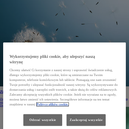
Wykorzystujemy pliki cookie, aby ulepszyć naszą
witrynę
Chcemy ułatwić Ci korzystanie z naszej strony i usprawnić świadczenie usług,
dlatego wykorzystujemy pliki cookie, które są umieszczane na Twoim
komputerze, telefonie komórkowym lub tablecie. Pomagają one nam zrozumieć
Twoje potrzeby i ulepszać funkcjonalność naszej witryny. Są wykorzystywane do
dostarczania usług i narzędzi osób trzecich, a także służą do celów reklamowych.
Zielony Miesiąc Toyoty 2021
Zalecamy akceptację wszystkich plików cookie. Jeżeli nie wyrażasz na to zgody,
Zielony Miesiąc Toyoty to coroczna kampania na rzecz ochrony środowiska. Zakłada ona edukację ekologiczną
możesz łatwo zmienić ich ustawienia. Szczegółowe informacje na ten temat
pracowników i nawołuje do życia w zgodzie z naturą.
znajdziesz w naszej
Polityce plików cookie.
Dowiedz się więcej
Odrzuć wszystkie
Zaakceptuj wszystkie