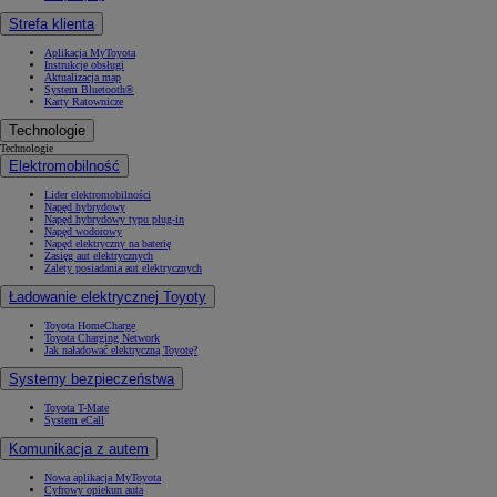
Strefa klienta
Aplikacja MyToyota
Instrukcje obsługi
Aktualizacja map
System Bluetooth®
Karty Ratownicze
Technologie
Technologie
Elektromobilność
Lider elektromobilności
Napęd hybrydowy
Napęd hybrydowy typu plug-in
Napęd wodorowy
Napęd elektryczny na baterię
Zasięg aut elektrycznych
Zalety posiadania aut elektrycznych
Ładowanie elektrycznej Toyoty
Toyota HomeCharge
Toyota Charging Network
Jak naładować elektryczną Toyotę?
Systemy bezpieczeństwa
Toyota T-Mate
System eCall
Komunikacja z autem
Nowa aplikacja MyToyota
Cyfrowy opiekun auta