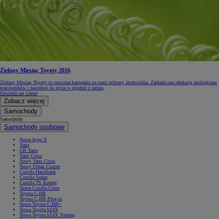
Zielony Miesiąc Toyoty 2016
Zielony Miesiąc Toyoty to coroczna kampania na rzecz ochrony środowiska. Zakłada ona edukację ekologiczną
pracowników i nawołuje do życia w zgodzie z naturą.
Dowiedz się więcej
Zobacz więcej
Samochody
Samochody
Samochody osobowe
Nowe Aygo X
Yaris
GR Yaris
Yaris Cross
Nowy Yaris Cross
Nowy Urban Cruiser
Corolla Hatchback
Corolla Sedan
Corolla TS Kombi
Nowa Corolla Cross
Toyota C-HR
Toyota C-HR Plug-in
Nowa Toyota C-HR+
Nowa Toyota bZ4X
Nowa Toyota bZ4X Touring