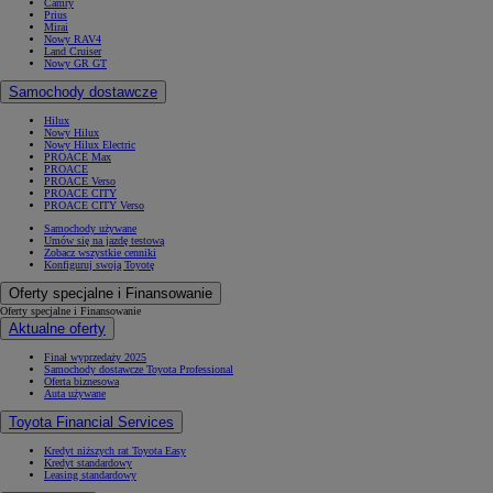
Camry
Prius
Mirai
Nowy RAV4
Land Cruiser
Nowy GR GT
Samochody dostawcze
Hilux
Nowy Hilux
Nowy Hilux Electric
PROACE Max
PROACE
PROACE Verso
PROACE CITY
PROACE CITY Verso
Samochody używane
Umów się na jazdę testową
Zobacz wszystkie cenniki
Konfiguruj swoją Toyotę
Oferty specjalne i Finansowanie
Oferty specjalne i Finansowanie
Aktualne oferty
Finał wyprzedaży 2025
Samochody dostawcze Toyota Professional
Oferta biznesowa
Auta używane
Toyota Financial Services
Kredyt niższych rat Toyota Easy
Kredyt standardowy
Leasing standardowy