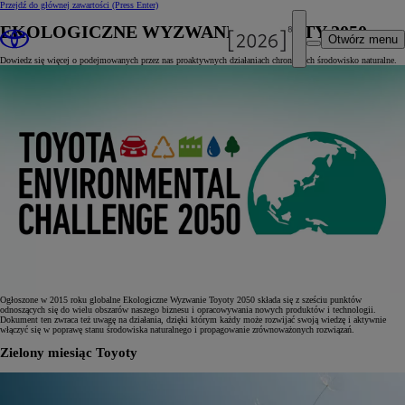
Przejdź do głównej zawartości
(Press Enter)
EKOLOGICZNE WYZWANIE TOYOTY 2050
Otwórz menu
Dowiedz się więcej o podejmowanych przez nas proaktywnych działaniach chroniących środowisko naturalne.
Ogłoszone w 2015 roku globalne Ekologiczne Wyzwanie Toyoty 2050 składa się z sześciu punktów
odnoszących się do wielu obszarów naszego biznesu i opracowywania nowych produktów i technologii.
Dokument ten zwraca też uwagę na działania, dzięki którym każdy może rozwijać swoją wiedzę i aktywnie
włączyć się w poprawę stanu środowiska naturalnego i propagowanie zrównoważonych rozwiązań.
Zielony miesiąc Toyoty