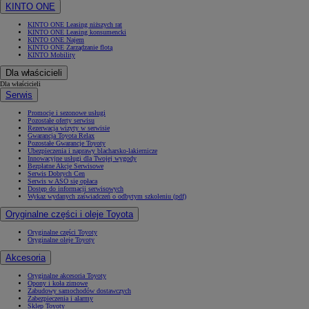
KINTO ONE
KINTO ONE Leasing niższych rat
KINTO ONE Leasing konsumencki
KINTO ONE Najem
KINTO ONE Zarządzanie flotą
KINTO Mobility
Dla właścicieli
Dla właścicieli
Serwis
Promocje i sezonowe usługi
Pozostałe oferty serwisu
Rezerwacja wizyty w serwisie
Gwarancja Toyota Relax
Pozostałe Gwarancje Toyoty
Ubezpieczenia i naprawy blacharsko-lakiernicze
Innowacyjne usługi dla Twojej wygody
Bezpłatne Akcje Serwisowe
Serwis Dobrych Cen
Serwis w ASO się opłaca
Dostęp do informacji serwisowych
Wykaz wydanych zaświadczeń o odbytym szkoleniu (pdf)
Oryginalne części i oleje Toyota
Oryginalne części Toyoty
Oryginalne oleje Toyoty
Akcesoria
Oryginalne akcesoria Toyoty
Opony i koła zimowe
Zabudowy samochodów dostawczych
Zabezpieczenia i alarmy
Sklep Toyoty