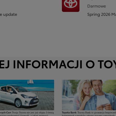
Darmowe
se update
Spring 2026 M
EJ INFORMACJI O TO
rych Cen
Toyota Bank
Twoja Toyota nie jest już objęta 3-letnią
Toyota Bank to gwarancja bezpieczeń
ncyjną producenta? Sprawdź, z jakiej promocji
korzystnych warunków zakupu nowego samochodu.