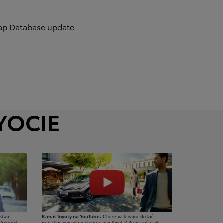
ap Database update
YOCIE
Kanał Toyoty na YouTube.
stwa i
Chcesz na bieżąco śledzić
 Spośród
wszystkie nowinki motoryzacyjne Toyoty? Poznawać zalety