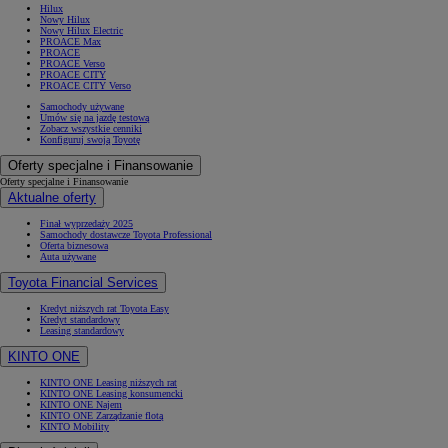
Hilux
Nowy Hilux
Nowy Hilux Electric
PROACE Max
PROACE
PROACE Verso
PROACE CITY
PROACE CITY Verso
Samochody używane
Umów się na jazdę testową
Zobacz wszystkie cenniki
Konfiguruj swoją Toyotę
Oferty specjalne i Finansowanie
Oferty specjalne i Finansowanie
Aktualne oferty
Finał wyprzedaży 2025
Samochody dostawcze Toyota Professional
Oferta biznesowa
Auta używane
Toyota Financial Services
Kredyt niższych rat Toyota Easy
Kredyt standardowy
Leasing standardowy
KINTO ONE
KINTO ONE Leasing niższych rat
KINTO ONE Leasing konsumencki
KINTO ONE Najem
KINTO ONE Zarządzanie flotą
KINTO Mobility