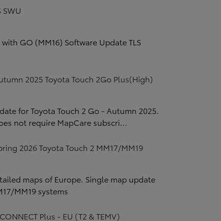
S SWU
Zad
2 with GO (MM16) Software Update TLS
C
tumn 2025 Toyota Touch 2Go Plus(High)
date for Toyota Touch 2 Go - Autumn 2025.
oes not require MapCare subscri...
ring 2026 Toyota Touch 2 MM17/MM19
tailed maps of Europe. Single map update
Zad
MM17/MM19 systems
C
CONNECT Plus - EU (T2 & TEMV)