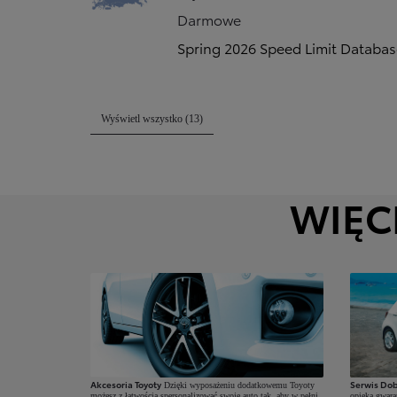
Darmowe
Spring 2026 Speed Limit Databa
Wyświetl wszystko (13)
WIĘC
Od
81 900 zł
Yaris Cross
HYBRID
Akcesoria Toyoty
Serwis Dob
Dzięki wyposażeniu dodatkowemu Toyoty
możesz z łatwością spersonalizować swoje auto tak, aby w pełni
opieką gwara