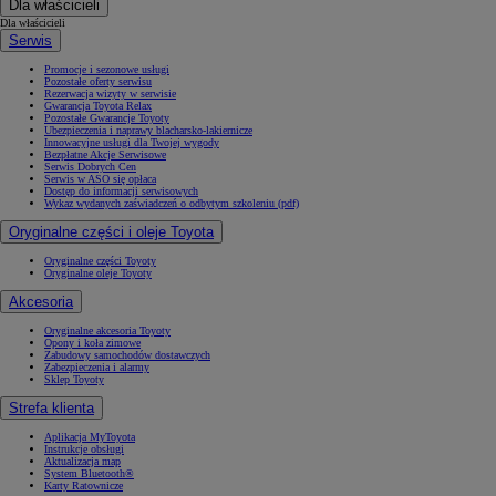
Dla właścicieli
Dla właścicieli
Serwis
Promocje i sezonowe usługi
Pozostałe oferty serwisu
Rezerwacja wizyty w serwisie
Gwarancja Toyota Relax
Pozostałe Gwarancje Toyoty
Ubezpieczenia i naprawy blacharsko-lakiernicze
Innowacyjne usługi dla Twojej wygody
Bezpłatne Akcje Serwisowe
Serwis Dobrych Cen
Serwis w ASO się opłaca
Dostęp do informacji serwisowych
Wykaz wydanych zaświadczeń o odbytym szkoleniu (pdf)
Oryginalne części i oleje Toyota
Oryginalne części Toyoty
Oryginalne oleje Toyoty
Akcesoria
Oryginalne akcesoria Toyoty
Opony i koła zimowe
Zabudowy samochodów dostawczych
Zabezpieczenia i alarmy
Sklep Toyoty
Strefa klienta
Aplikacja MyToyota
Instrukcje obsługi
Aktualizacja map
System Bluetooth®
Karty Ratownicze