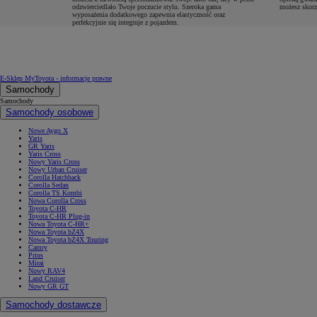
odzwierciedlało Twoje poczucie stylu. Szeroka gama
możesz skorz
wyposażenia dodatkowego zapewnia elastyczność oraz
perfekcyjnie się integruje z pojazdem.
E-Sklep MyToyota - informacje prawne
Samochody
Samochody
Samochody osobowe
Nowe Aygo X
Yaris
GR Yaris
Yaris Cross
Nowy Yaris Cross
Nowy Urban Cruiser
Corolla Hatchback
Corolla Sedan
Corolla TS Kombi
Nowa Corolla Cross
Toyota C-HR
Toyota C-HR Plug-in
Nowa Toyota C-HR+
Nowa Toyota bZ4X
Nowa Toyota bZ4X Touring
Camry
Prius
Mirai
Nowy RAV4
Land Cruiser
Nowy GR GT
Samochody dostawcze