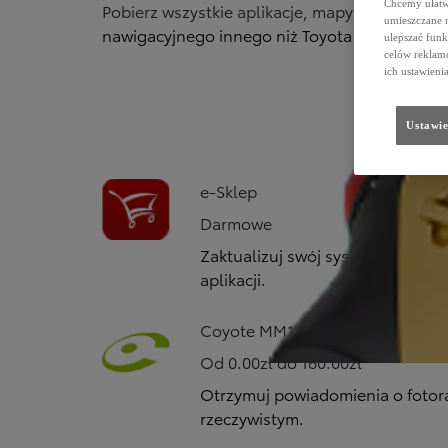
Chcemy ułatwi
Pobierz wszystkie aplikacje, mapy oraz usług
umieszczane 
nawigacyjnego innego niż Toyota Touch 2 & G
ulepszać funk
celów reklamo
ich ustawieni
Ustawie
e-Sklep
Darmowe
Zaktualizuj swój system Touch 2
aplikacji.
Coyote MM17/MM19
Od 0.00zł do 180.00zł
Otrzymuj powiadomienia o fotor
rzeczywistym.