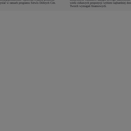
ystać w ramach programu Serwis Dobrych Cen.
wielu ciekawych propozycji wybierz najbardziej do
Twoich wymagań finansowych.