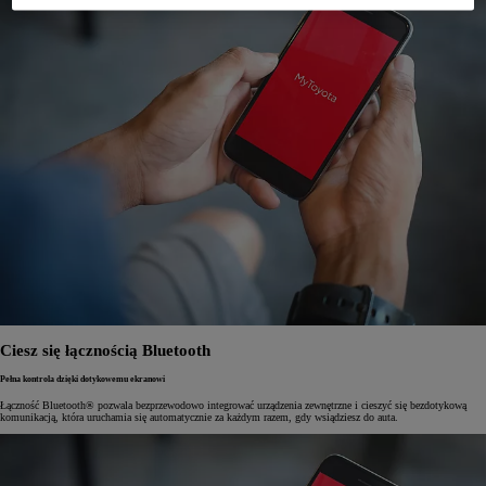
Ciesz się łącznością Bluetooth
Pełna kontrola dzięki dotykowemu ekranowi
Łączność Bluetooth® pozwala bezprzewodowo integrować urządzenia zewnętrzne i cieszyć się bezdotykową
komunikacją, która uruchamia się automatycznie za każdym razem, gdy wsiądziesz do auta.