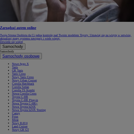
Zarządzaj autem online
Twoja Strona Osobista da Ci pełną kontrolę nad Twoim modelem Toyoty. Umawiaj się na wizytę w serwisie,
aktualizuj mapy systemu nawigacji i wiele więcej.
Dowiedz się więcej
Samochody
Samochody
Samochody osobowe
Nowe Aygo X
Yaris
GR Yaris
Yaris Cross
Nowy Yaris Cross
Nowy Urban Cruiser
Corolla Hatchback
Corolla Sedan
Corolla TS Kombi
Nowa Corolla Cross
Toyota C-HR
Toyota C-HR Plug-in
Nowa Toyota C-HR+
Nowa Toyota bZ4X
Nowa Toyota bZ4X Touring
Camry
Prius
Mirai
Nowy RAV4
Land Cruiser
Nowy GR GT