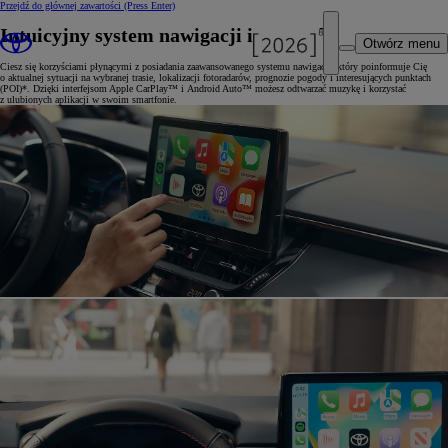
Przejdź do głównej zawartości
(Press Enter)
Intuicyjny system nawigacji i rozrywki
Otwórz menu
Ciesz się korzyściami płynącymi z posiadania zaawansowanego systemu nawigacji, który poinformuje Cię
o aktualnej sytuacji na wybranej trasie, lokalizacji fotoradarów, prognozie pogody i interesujących punktach
(POI)*. Dzięki interfejsom Apple CarPlay™ i Android Auto™ możesz odtwarzać muzykę i korzystać
z ulubionych aplikacji w swoim smartfonie.