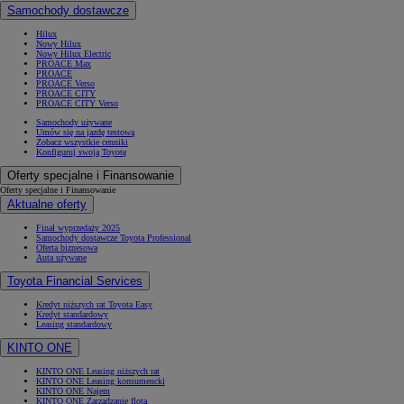
Samochody dostawcze
Hilux
Nowy Hilux
Nowy Hilux Electric
PROACE Max
PROACE
PROACE Verso
PROACE CITY
PROACE CITY Verso
Samochody używane
Umów się na jazdę testową
Zobacz wszystkie cenniki
Konfiguruj swoją Toyotę
Oferty specjalne i Finansowanie
Oferty specjalne i Finansowanie
Aktualne oferty
Finał wyprzedaży 2025
Samochody dostawcze Toyota Professional
Oferta biznesowa
Auta używane
Toyota Financial Services
Kredyt niższych rat Toyota Easy
Kredyt standardowy
Leasing standardowy
KINTO ONE
KINTO ONE Leasing niższych rat
KINTO ONE Leasing konsumencki
KINTO ONE Najem
KINTO ONE Zarządzanie flotą