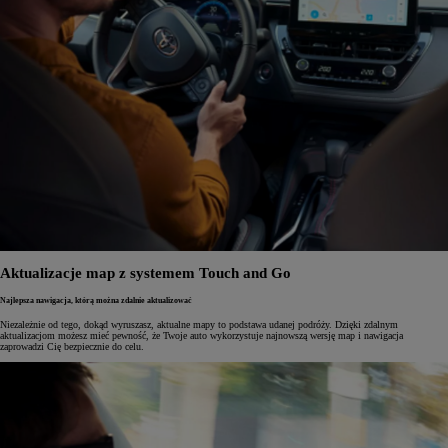
Aktualizacje map z systemem Touch and Go
Najlepsza nawigacja, którą można zdalnie aktualizować
Niezależnie od tego, dokąd wyruszasz, aktualne mapy to podstawa udanej podróży. Dzięki zdalnym
aktualizacjom możesz mieć pewność, że Twoje auto wykorzystuje najnowszą wersję map i nawigacja
zaprowadzi Cię bezpiecznie do celu.