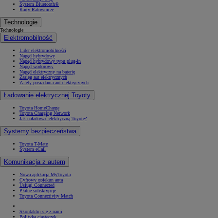
System Bluetooth®
Karty Ratownicze
Technologie
Technologie
Elektromobilność
Lider elektromobilności
Napęd hybrydowy
Napęd hybrydowy typu plug-in
Napęd wodorowy
Napęd elektryczny na baterię
Zasięg aut elektrycznych
Zalety posiadania aut elektrycznych
Ładowanie elektrycznej Toyoty
Toyota HomeCharge
Toyota Charging Network
Jak naładować elektryczną Toyotę?
Systemy bezpieczeństwa
Toyota T-Mate
System eCall
Komunikacja z autem
Nowa aplikacja MyToyota
Cyfrowy opiekun auta
Usługi Connected
Płatne subskrypcje
Toyota Connectivity Match
Skontaktuj się z nami
Polityka ciasteczek