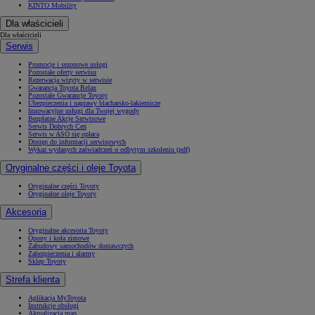
KINTO Mobility
Dla właścicieli
Dla właścicieli
Serwis
Promocje i sezonowe usługi
Pozostałe oferty serwisu
Rezerwacja wizyty w serwisie
Gwarancja Toyota Relax
Pozostałe Gwarancje Toyoty
Ubezpieczenia i naprawy blacharsko-lakiernicze
Innowacyjne usługi dla Twojej wygody
Bezpłatne Akcje Serwisowe
Serwis Dobrych Cen
Serwis w ASO się opłaca
Dostęp do informacji serwisowych
Wykaz wydanych zaświadczeń o odbytym szkoleniu (pdf)
Oryginalne części i oleje Toyota
Oryginalne części Toyoty
Oryginalne oleje Toyoty
Akcesoria
Oryginalne akcesoria Toyoty
Opony i koła zimowe
Zabudowy samochodów dostawczych
Zabezpieczenia i alarmy
Sklep Toyoty
Strefa klienta
Aplikacja MyToyota
Instrukcje obsługi
Aktualizacja map