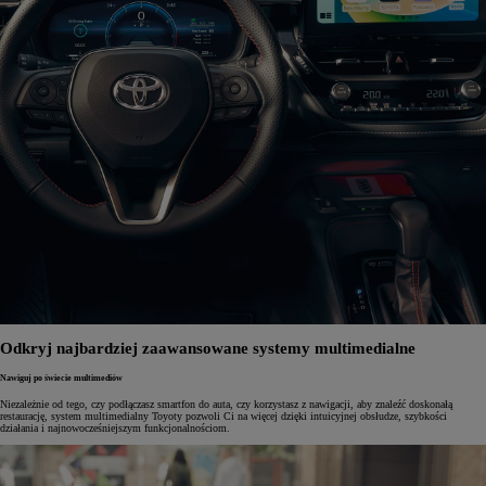
Odkryj najbardziej zaawansowane systemy multimedialne
Nawiguj po świecie multimediów
Niezależnie od tego, czy podłączasz smartfon do auta, czy korzystasz z nawigacji, aby znaleźć doskonałą
restaurację, system multimedialny Toyoty pozwoli Ci na więcej dzięki intuicyjnej obsłudze, szybkości
działania i najnowocześniejszym funkcjonalnościom.